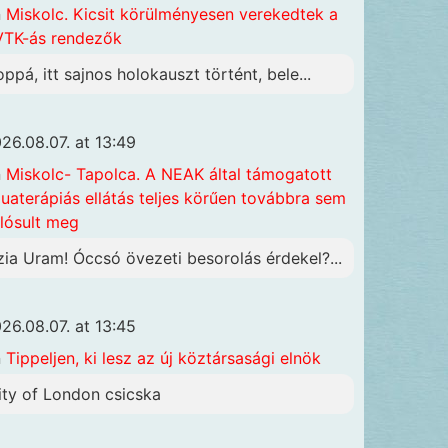
n
Miskolc. Kicsit körülményesen verekedtek a
TK-ás rendezők
oppá, itt sajnos holokauszt történt, bele...
26.08.07. at 13:49
n
Miskolc- Tapolca. A NEAK által támogatott
uaterápiás ellátás teljes körűen továbbra sem
lósult meg
zia Uram! Óccsó övezeti besorolás érdekel?...
26.08.07. at 13:45
n
Tippeljen, ki lesz az új köztársasági elnök
ity of London csicska