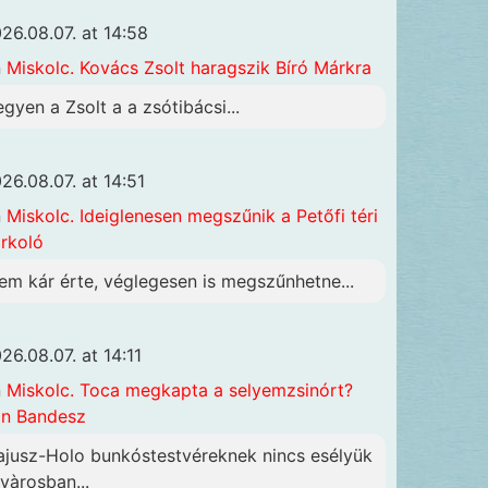
26.08.07. at 14:58
n
Miskolc. Kovács Zsolt haragszik Bíró Márkra
egyen a Zsolt a a zsótibácsi...
26.08.07. at 14:51
n
Miskolc. Ideiglenesen megszűnik a Petőfi téri
rkoló
em kár érte, véglegesen is megszűnhetne...
26.08.07. at 14:11
n
Miskolc. Toca megkapta a selyemzsinórt?
n Bandesz
ajusz-Holo bunkóstestvéreknek nincs esélyük
 vàrosban...