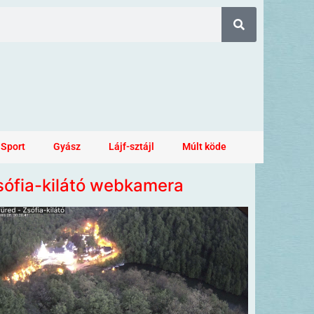
Sport
Gyász
Lájf-sztájl
Múlt köde
sófia-kilátó webkamera