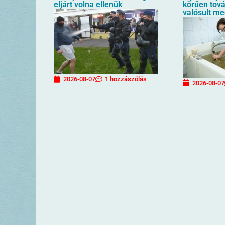
eljárt volna ellenük
körűen tov
valósult m
2026-08-07
1 hozzászólás
2026-08-07