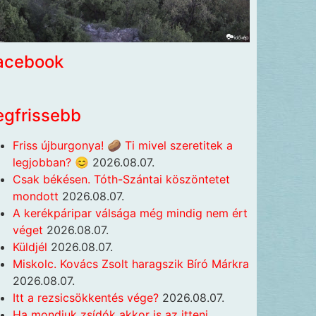
acebook
egfrissebb
Friss újburgonya! 🥔 Ti mivel szeretitek a
legjobban? 😊
2026.08.07.
Csak békésen. Tóth-Szántai köszöntetet
mondott
2026.08.07.
A kerékpáripar válsága még mindig nem ért
véget
2026.08.07.
Küldjél
2026.08.07.
Miskolc. Kovács Zsolt haragszik Bíró Márkra
2026.08.07.
Itt a rezsicsökkentés vége?
2026.08.07.
Ha mondjuk zsídók akkor is az itteni