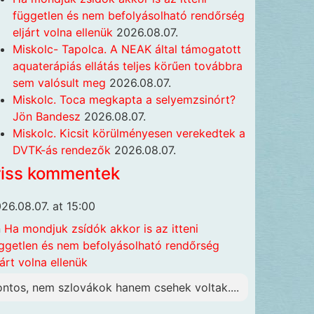
független és nem befolyásolható rendőrség
eljárt volna ellenük
2026.08.07.
Miskolc- Tapolca. A NEAK által támogatott
aquaterápiás ellátás teljes körűen továbbra
sem valósult meg
2026.08.07.
Miskolc. Toca megkapta a selyemzsinórt?
Jön Bandesz
2026.08.07.
Miskolc. Kicsit körülményesen verekedtek a
DVTK-ás rendezők
2026.08.07.
riss kommentek
26.08.07. at 15:00
n
Ha mondjuk zsídók akkor is az itteni
ggetlen és nem befolyásolható rendőrség
járt volna ellenük
ontos, nem szlovákok hanem csehek voltak....