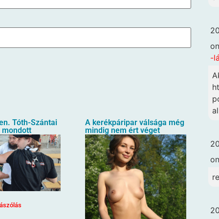
20
o
-l
A
h
p
a
en. Tóth-Szántai
A kerékpáripar válsága még
t mondott
mindig nem ért véget
20
o
r
ászólás
20