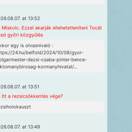
26.08.07. at 13:52
n
Miskolc. Ezzel akarják ellehetetleníteni Tocát
ásd győri közgyűlés
kkor egy is olvasnivaló :
ttps://24.hu/belfold/2024/10/08/gyor-
olgarmester-dezsi-csaba-pinter-bence-
lktomanybirosag-kormanyhivatal/...
26.08.07. at 13:51
n
Itt a rezsicsökkentés vége?
ezsiholokauszt
26.08.07. at 13:49