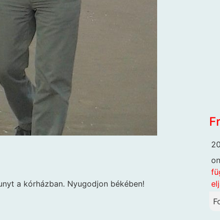
F
20
o
fü
el
hunyt a kórházban. Nyugodjon békében!
F