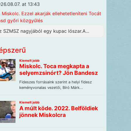
26.08.07. at 13:43
n
Miskolc. Ezzel akarják ellehetetleníteni Tocát
ásd győri közgyűlés
z SZMSZ nagyjából egy kupac lószar.A...
épszerű