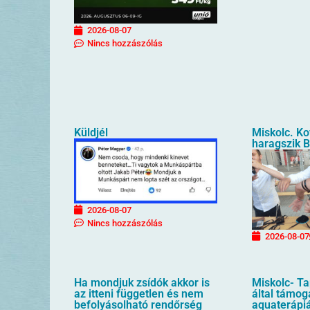
2026-08-07
Nincs hozzászólás
Küldjél
Miskolc. Ko
haragszik B
2026-08-07
Nincs hozzászólás
2026-08-07
Ha mondjuk zsídók akkor is
Miskolc- T
az itteni független és nem
által támog
befolyásolható rendőrség
aquaterápiá