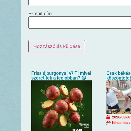
E-mail cím
Friss újburgonya! 🥔 Ti mivel
Csak békés
szeretitek a legjobban? 😊
köszöntete
2026-08-07
Nincs hozz