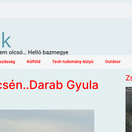
ök
 sem olcsó… Helló bazmegye
azdaság
Külföld
Tech-tudomány-kütyü
Outdoor
Z
sén..Darab Gyula