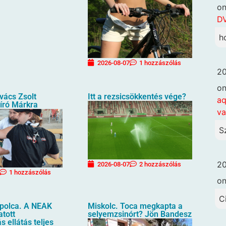
o
DV
h
2026-08-07
1 hozzászólás
20
o
vács Zsolt
Itt a rezsicsökkentés vége?
aq
író Márkra
va
S
20
2026-08-07
2 hozzászólás
1 hozzászólás
o
C
apolca. A NEAK
Miskolc. Toca megkapta a
atott
selyemzsinórt? Jön Bandesz
s ellátás teljes