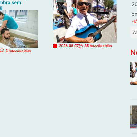
ábbra sem
20
eg
o
-l
A
2026-08-07
35 hozzászólás
N
2 hozzászólás