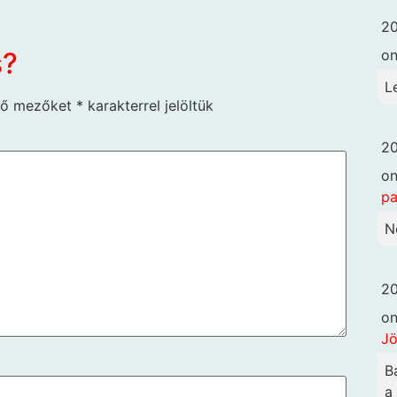
20
o
s?
L
ző mezőket
*
karakterrel jelöltük
20
o
pa
N
20
o
Jö
B
a