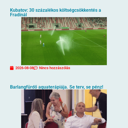
Kubatov: 30 százalékos költségcsökkentés a
Fradinál
2026-08-08
Nincs hozzászólás
Barlangfürdő aquaterápiája. Se terv, se pénz!