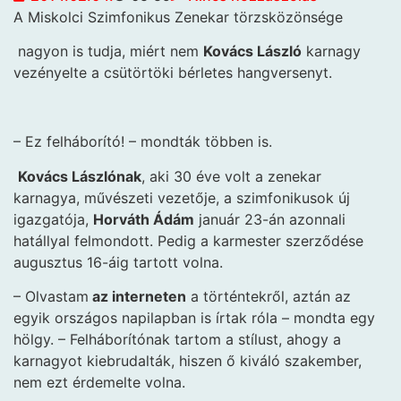
A Miskolci Szimfonikus Zenekar törzsközönsége
nagyon is tudja, miért nem
Kovács László
karnagy
vezényelte a csütörtöki bérletes hangversenyt.
– Ez felháborító! – mondták többen is.
Kovács Lászlónak
, aki 30 éve volt a zenekar
karnagya, művészeti vezetője, a szimfonikusok új
igazgatója,
Horváth Ádám
január 23-án azonnali
hatállyal felmondott. Pedig a karmester szerződése
augusztus 16-áig tartott volna.
– Olvastam
az interneten
a történtekről, aztán az
egyik országos napilapban is írtak róla – mondta egy
hölgy. – Felháborítónak tartom a stílust, ahogy a
karnagyot kiebrudalták, hiszen ő kiváló szakember,
nem ezt érdemelte volna.