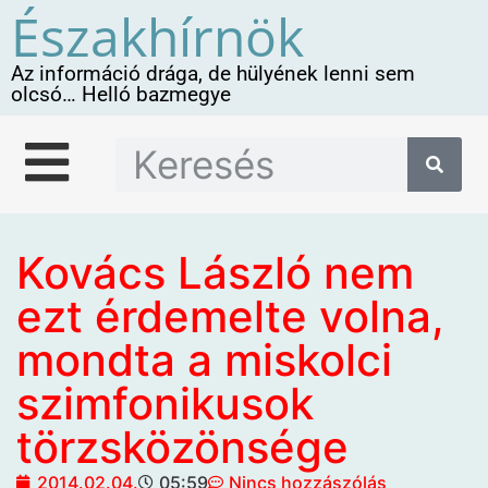
Északhírnök
Az információ drága, de hülyének lenni sem
olcsó… Helló bazmegye
Kovács László nem
ezt érdemelte volna,
mondta a miskolci
szimfonikusok
törzsközönsége
2014.02.04.
05:59
Nincs hozzászólás