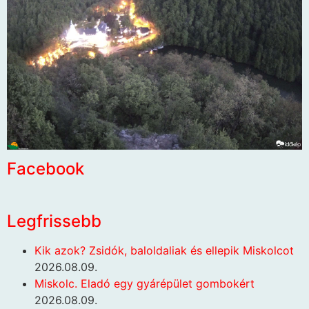
Facebook
Legfrissebb
Kik azok? Zsidók, baloldaliak és ellepik Miskolcot
2026.08.09.
Miskolc. Eladó egy gyárépület gombokért
2026.08.09.