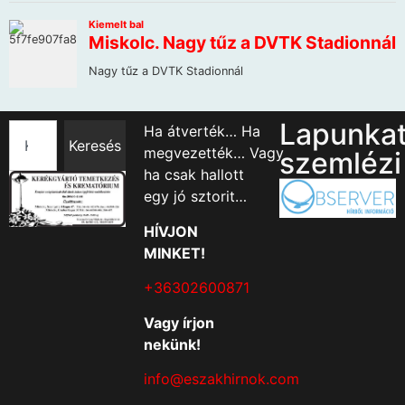
Lapunka
Ha átverték… Ha
Keresés
megvezették… Vagy
szemlézi
ha csak hallott
egy jó sztorit…
HÍVJON
MINKET!
+36302600871
Vagy írjon
nekünk!
info@eszakhirnok.com