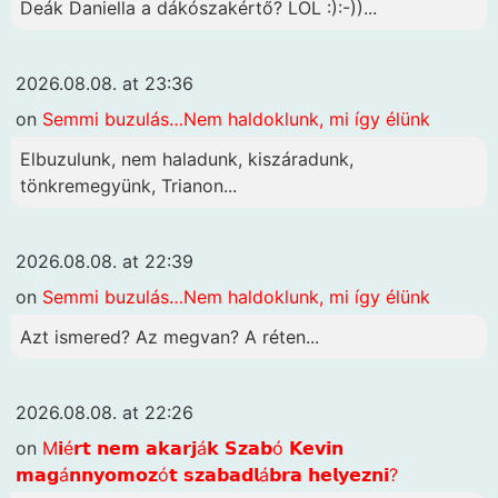
Deák Daniella a dákószakértő? LOL :):-))...
2026.08.08. at 23:36
on
Semmi buzulás…Nem haldoklunk, mi így élünk
Elbuzulunk, nem haladunk, kiszáradunk,
tönkremegyünk, Trianon...
2026.08.08. at 22:39
on
Semmi buzulás…Nem haldoklunk, mi így élünk
Azt ismered? Az megvan? A réten...
2026.08.08. at 22:26
on
M𝗶é𝗿𝘁 𝗻𝗲𝗺 𝗮𝗸𝗮𝗿𝗷á𝗸 𝗦𝘇𝗮𝗯ó 𝗞𝗲𝘃𝗶𝗻
𝗺𝗮𝗴á𝗻𝗻𝘆𝗼𝗺𝗼𝘇ó𝘁 𝘀𝘇𝗮𝗯𝗮𝗱𝗹á𝗯𝗿𝗮 𝗵𝗲𝗹𝘆𝗲𝘇𝗻𝗶?