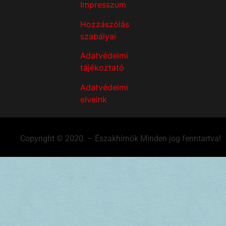
Impresszum
Hozzászólás
szabályai
Adatvédelmi
tájékoztató
Adatvédelmi
elveink
Copyright © 2020. – Északhírnök Minden jog fenntartva!