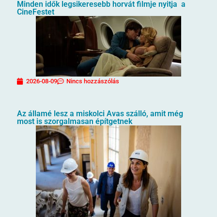
Minden idők legsikeresebb horvát filmje nyitja a
CineFestet
2026-08-09
Nincs hozzászólás
Az államé lesz a miskolci Avas szálló, amit még
most is szorgalmasan építgetnek