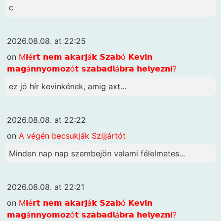
c
2026.08.08. at 22:25
on
M𝗶é𝗿𝘁 𝗻𝗲𝗺 𝗮𝗸𝗮𝗿𝗷á𝗸 𝗦𝘇𝗮𝗯ó 𝗞𝗲𝘃𝗶𝗻
𝗺𝗮𝗴á𝗻𝗻𝘆𝗼𝗺𝗼𝘇ó𝘁 𝘀𝘇𝗮𝗯𝗮𝗱𝗹á𝗯𝗿𝗮 𝗵𝗲𝗹𝘆𝗲𝘇𝗻𝗶?
ez jó hír kevinkének, amig axt...
2026.08.08. at 22:22
on
A végén becsukják Szijjártót
Minden nap nap szembejön valami félelmetes...
2026.08.08. at 22:21
on
M𝗶é𝗿𝘁 𝗻𝗲𝗺 𝗮𝗸𝗮𝗿𝗷á𝗸 𝗦𝘇𝗮𝗯ó 𝗞𝗲𝘃𝗶𝗻
𝗺𝗮𝗴á𝗻𝗻𝘆𝗼𝗺𝗼𝘇ó𝘁 𝘀𝘇𝗮𝗯𝗮𝗱𝗹á𝗯𝗿𝗮 𝗵𝗲𝗹𝘆𝗲𝘇𝗻𝗶?