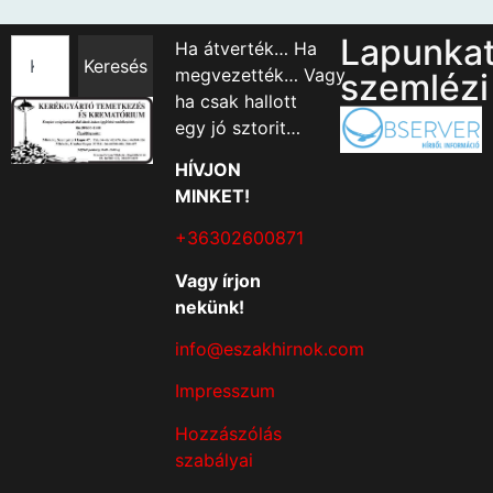
Lapunka
Ha átverték… Ha
Keresés
megvezették… Vagy
szemlézi
ha csak hallott
egy jó sztorit…
HÍVJON
MINKET!
+36302600871
Vagy írjon
nekünk!
info@eszakhirnok.com
Impresszum
Hozzászólás
szabályai