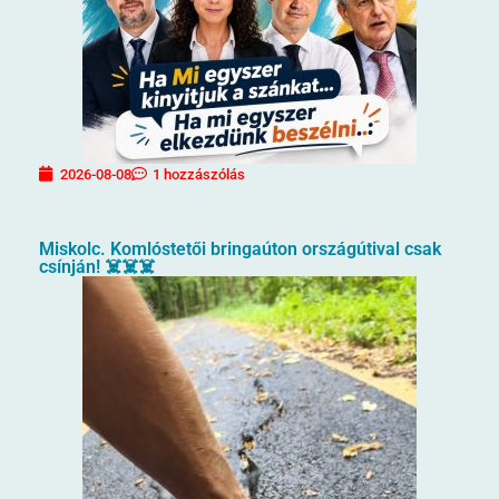
2026-08-08
1 hozzászólás
Miskolc. Komlóstetői bringaúton országútival csak
csínján! ☠️☠️☠️