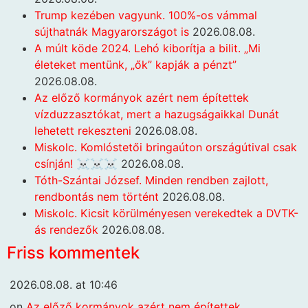
Trump kezében vagyunk. 100%-os vámmal
sújthatnák Magyarországot is
2026.08.08.
A múlt köde 2024. Lehó kiborítja a bilit. „Mi
életeket mentünk, „ők” kapják a pénzt”
2026.08.08.
Az előző kormányok azért nem építettek
vízduzzasztókat, mert a hazugságaikkal Dunát
lehetett rekeszteni
2026.08.08.
Miskolc. Komlóstetői bringaúton országútival csak
csínján! ☠️☠️☠️
2026.08.08.
Tóth-Szántai József. Minden rendben zajlott,
rendbontás nem történt
2026.08.08.
Miskolc. Kicsit körülményesen verekedtek a DVTK-
ás rendezők
2026.08.08.
Friss kommentek
2026.08.08. at 10:46
on
Az előző kormányok azért nem építettek