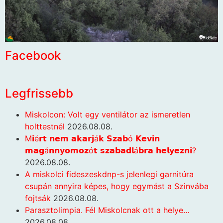
Facebook
Legfrissebb
Miskolcon: Volt egy ventilátor az ismeretlen
holttestnél
2026.08.08.
M𝗶é𝗿𝘁 𝗻𝗲𝗺 𝗮𝗸𝗮𝗿𝗷á𝗸 𝗦𝘇𝗮𝗯ó 𝗞𝗲𝘃𝗶𝗻
𝗺𝗮𝗴á𝗻𝗻𝘆𝗼𝗺𝗼𝘇ó𝘁 𝘀𝘇𝗮𝗯𝗮𝗱𝗹á𝗯𝗿𝗮 𝗵𝗲𝗹𝘆𝗲𝘇𝗻𝗶?
2026.08.08.
A miskolci fideszeskdnp-s jelenlegi garnitúra
csupán annyira képes, hogy egymást a Szinvába
fojtsák
2026.08.08.
Parasztolimpia. Fél Miskolcnak ott a helye…
2026.08.08.