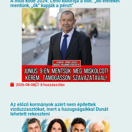
A múlt köde 2024. Lehó kiborítja a bilit. „Mi életeket
mentünk, „ők” kapják a pénzt”
2026-08-08
8 hozzászólás
Az előző kormányok azért nem építettek
vízduzzasztókat, mert a hazugságaikkal Dunát
lehetett rekeszteni