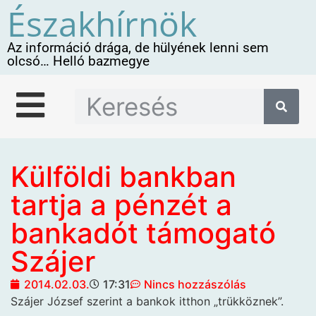
Északhírnök
Az információ drága, de hülyének lenni sem
olcsó… Helló bazmegye
Külföldi bankban
tartja a pénzét a
bankadót támogató
Szájer
2014.02.03.
17:31
Nincs hozzászólás
Szájer József szerint a bankok itthon „trükköznek”.