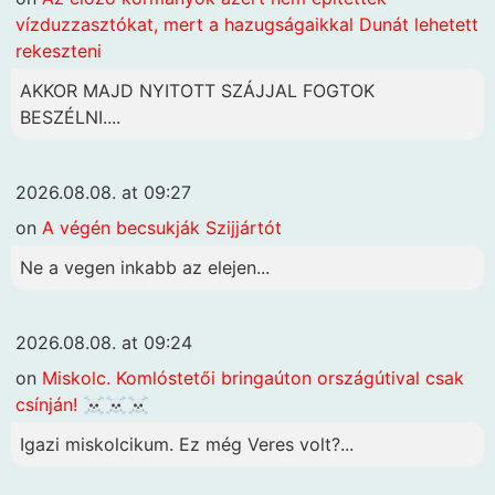
vízduzzasztókat, mert a hazugságaikkal Dunát lehetett
rekeszteni
AKKOR MAJD NYITOTT SZÁJJAL FOGTOK
BESZÉLNI....
2026.08.08. at 09:27
on
A végén becsukják Szijjártót
Ne a vegen inkabb az elejen...
2026.08.08. at 09:24
on
Miskolc. Komlóstetői bringaúton országútival csak
csínján! ☠️☠️☠️
Igazi miskolcikum. Ez még Veres volt?...