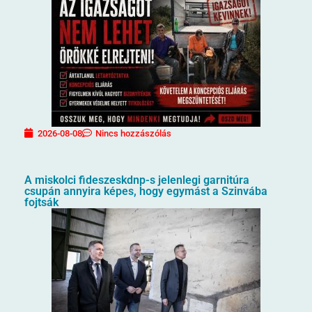
2026-08-08
Nincs hozzászólás
A miskolci fideszeskdnp-s jelenlegi garnitúra
csupán annyira képes, hogy egymást a Szinvába
fojtsák