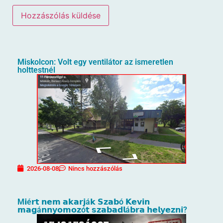
Miskolcon: Volt egy ventilátor az ismeretlen
holttestnél
2026-08-08
Nincs hozzászólás
M𝗶é𝗿𝘁 𝗻𝗲𝗺 𝗮𝗸𝗮𝗿𝗷á𝗸 𝗦𝘇𝗮𝗯ó 𝗞𝗲𝘃𝗶𝗻
𝗺𝗮𝗴á𝗻𝗻𝘆𝗼𝗺𝗼𝘇ó𝘁 𝘀𝘇𝗮𝗯𝗮𝗱𝗹á𝗯𝗿𝗮 𝗵𝗲𝗹𝘆𝗲𝘇𝗻𝗶?