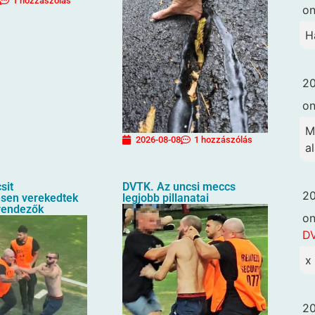
1 hozzászólás
o
H
20
o
M
2026-08-08
1 hozzászólás
a
sit
DVTK. Az uncsi meccs
20
sen verekedtek
legjobb pillanatai
rendezők
o
DV
x
20