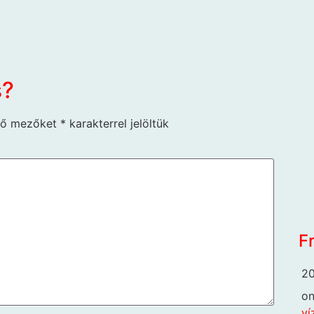
s?
ző mezőket
*
karakterrel jelöltük
F
20
o
ví