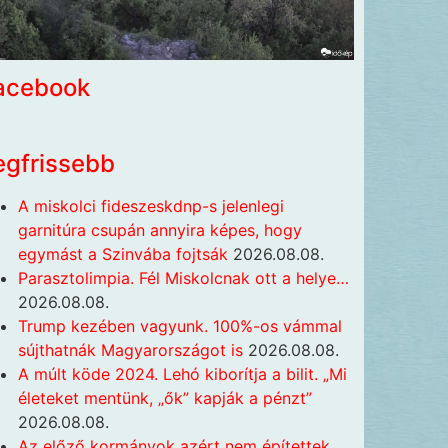
acebook
egfrissebb
A miskolci fideszeskdnp-s jelenlegi
garnitúra csupán annyira képes, hogy
egymást a Szinvába fojtsák
2026.08.08.
Parasztolimpia. Fél Miskolcnak ott a helye…
2026.08.08.
Trump kezében vagyunk. 100%-os vámmal
sújthatnák Magyarországot is
2026.08.08.
A múlt köde 2024. Lehó kiborítja a bilit. „Mi
életeket mentünk, „ők” kapják a pénzt”
2026.08.08.
Az előző kormányok azért nem építettek