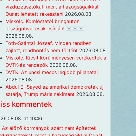
vízduzzasztókat, mert a hazugságaikkal
Dunát lehetett rekeszteni
2026.08.08.
Miskolc. Komlóstetői bringaúton
országútival csak csínján! ☠️☠️☠️
2026.08.08.
Tóth-Szántai József. Minden rendben
zajlott, rendbontás nem történt
2026.08.08.
Miskolc. Kicsit körülményesen verekedtek a
DVTK-ás rendezők
2026.08.08.
DVTK. Az uncsi meccs legjobb pillanatai
2026.08.08.
Abdul El-Sayed az amerikai demokraták új
sztárja, Trump máris nekiment
2026.08.08.
riss kommentek
26.08.08. at 10:46
n
Az előző kormányok azért nem építettek
zduzzasztókat, mert a hazugságaikkal Dunát