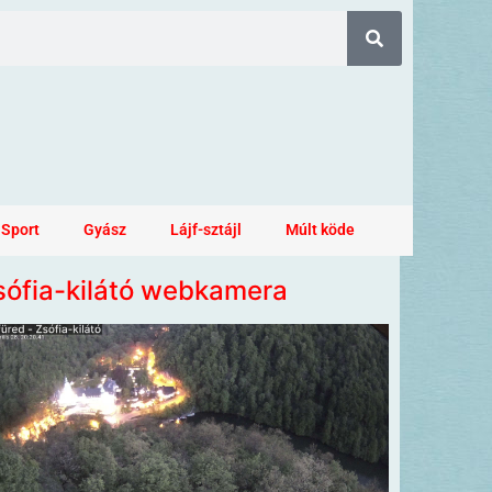
Sport
Gyász
Lájf-sztájl
Múlt köde
sófia-kilátó webkamera