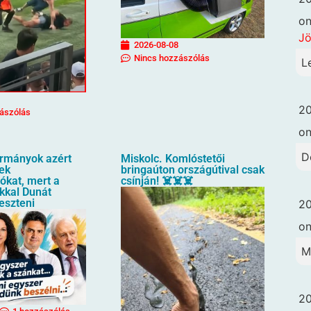
o
Jö
2026-08-08
Nincs hozzászólás
L
20
ászólás
o
D
ormányok azért
Miskolc. Komlóstetői
tek
bringaúton országútival csak
ókat, mert a
csínján! ☠️☠️☠️
kkal Dunát
keszteni
20
o
M
20