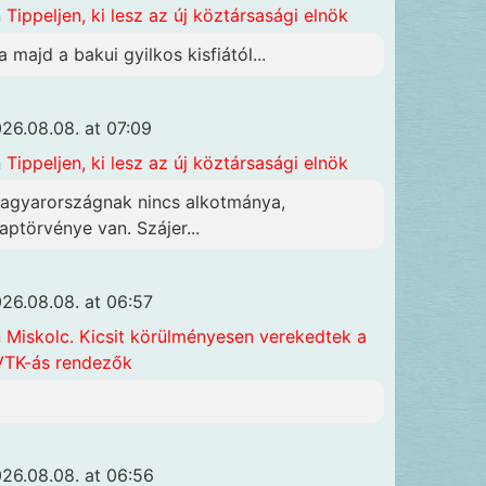
n
Tippeljen, ki lesz az új köztársasági elnök
a majd a bakui gyilkos kisfiától...
26.08.08. at 07:09
n
Tippeljen, ki lesz az új köztársasági elnök
agyarországnak nincs alkotmánya,
laptörvénye van. Szájer...
26.08.08. at 06:57
n
Miskolc. Kicsit körülményesen verekedtek a
TK-ás rendezők
26.08.08. at 06:56