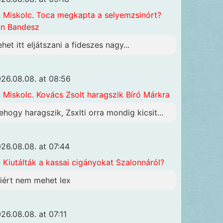
n
Miskolc. Toca megkapta a selyemzsinórt?
n Bandesz
ehet itt eljátszani a fideszes nagy...
26.08.08. at 08:56
n
Miskolc. Kovács Zsolt haragszik Bíró Márkra
ehogy haragszik, Zsxlti orra mondig kicsit...
26.08.08. at 07:44
n
Kiutálták a kassai cigányokat Szalonnáról?
iért nem mehet lex
26.08.08. at 07:11