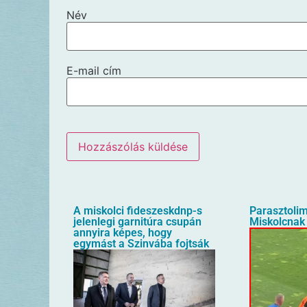
Név
E-mail cím
A miskolci fideszeskdnp-s
Parasztolim
jelenlegi garnitúra csupán
Miskolcnak 
annyira képes, hogy
egymást a Szinvába fojtsák