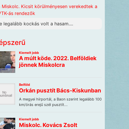
n
Miskolc. Kicsit körülményesen verekedtek a
TK-ás rendezők
e legalább kockás volt a hasam....
épszerű