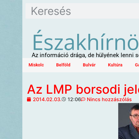
Északhírn
Az információ drága, de hülyének lenni
Miskolc
Belföld
Bulvár
Kultúra
G
Az LMP borsodi jelö
2014.02.03.
12:06
Nincs hozzászólás