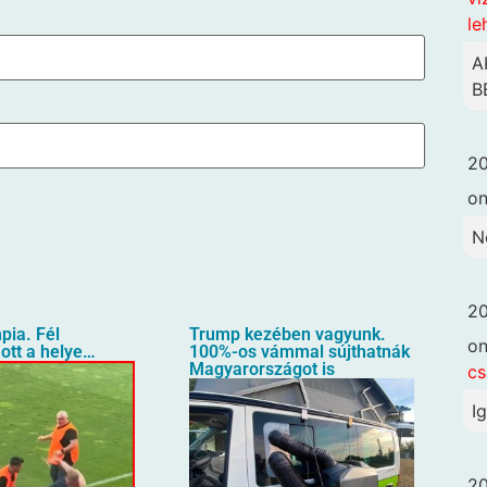
le
A
B
20
o
N
20
pia. Fél
Trump kezében vagyunk.
o
ott a helye…
100%-os vámmal sújthatnák
Magyarországot is
cs
I
20