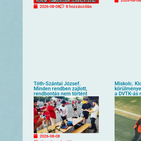
2026-08-08
2026-08-08
8 hozzászólás
Tóth-Szántai József.
Miskolc. Kic
Minden rendben zajlott,
körülménye
rendbontás nem történt
a DVTK-ás 
2026-08-08