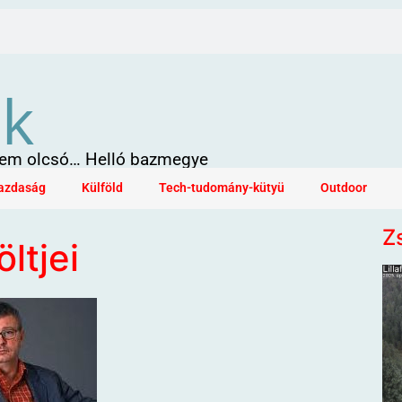
ök
 sem olcsó… Helló bazmegye
azdaság
Külföld
Tech-tudomány-kütyü
Outdoor
Z
ltjei