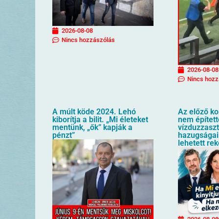
2026-08-08
Nincs hozzászólás
2026-08-08
Nincs hozz
A múlt köde 2024. Lehó
Az előző k
kiborítja a bilit. „Mi életeket
nem építet
mentünk, „ők” kapják a
vízduzzaszt
pénzt”
hazugságai
lehetett re