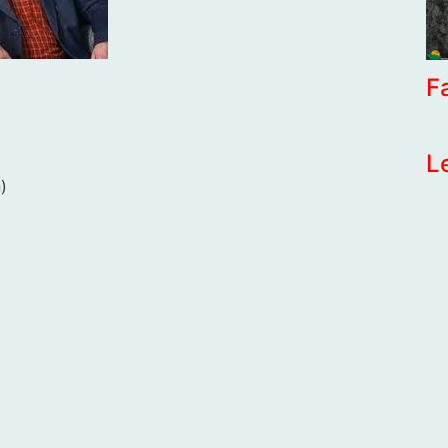
F
L
)