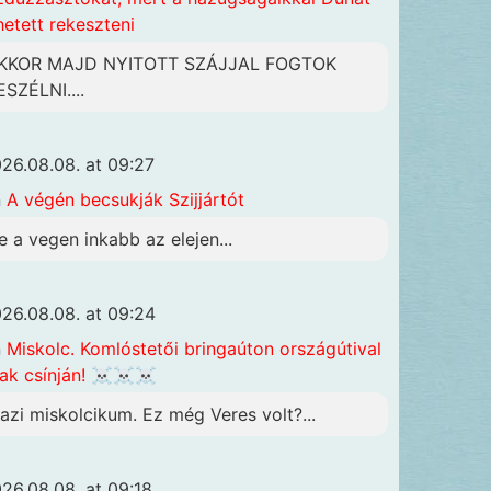
hetett rekeszteni
KKOR MAJD NYITOTT SZÁJJAL FOGTOK
ESZÉLNI....
26.08.08. at 09:27
n
A végén becsukják Szijjártót
e a vegen inkabb az elejen...
26.08.08. at 09:24
n
Miskolc. Komlóstetői bringaúton országútival
ak csínján! ☠️☠️☠️
gazi miskolcikum. Ez még Veres volt?...
26.08.08. at 09:18