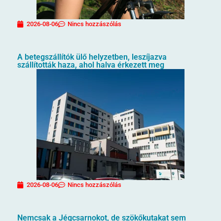
2026-08-06
Nincs hozzászólás
A betegszállítók ülő helyzetben, leszíjazva
szállították haza, ahol halva érkezett meg
2026-08-06
Nincs hozzászólás
Nemcsak a Jégcsarnokot, de szökőkutakat sem