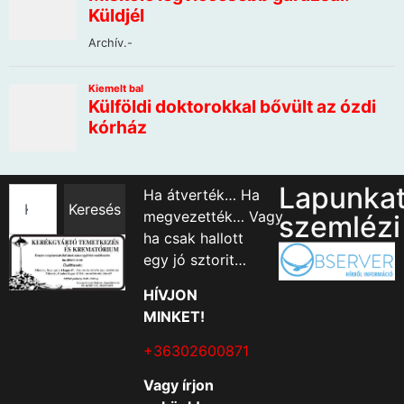
Lapunka
Ha átverték… Ha
Keresés
megvezették… Vagy
szemlézi
ha csak hallott
egy jó sztorit…
HÍVJON
MINKET!
+36302600871
Vagy írjon