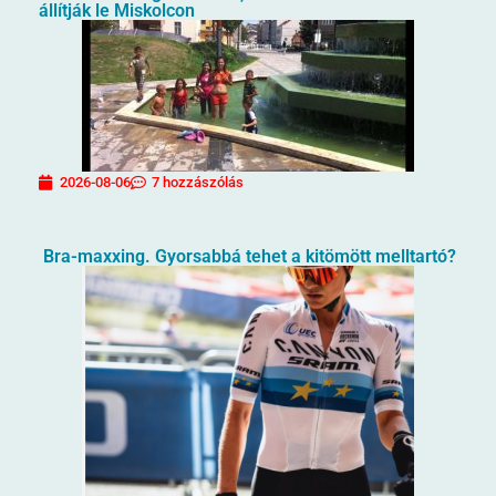
állítják le Miskolcon
2026-08-06
7 hozzászólás
Bra-maxxing. Gyorsabbá tehet a kitömött melltartó?