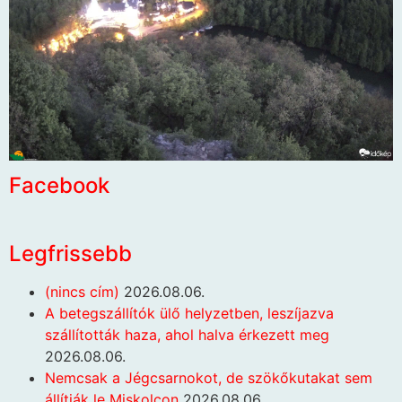
Facebook
Legfrissebb
(nincs cím)
2026.08.06.
A betegszállítók ülő helyzetben, leszíjazva
szállították haza, ahol halva érkezett meg
2026.08.06.
Nemcsak a Jégcsarnokot, de szökőkutakat sem
állítják le Miskolcon
2026.08.06.