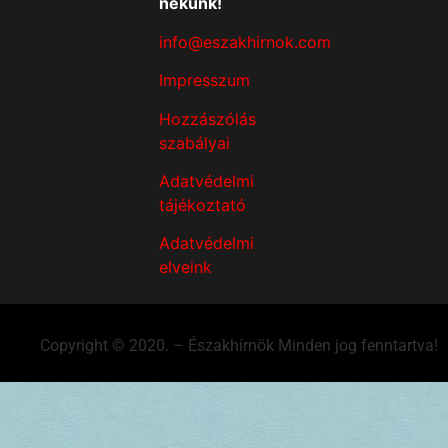
nekünk!
info@eszakhirnok.com
Impresszum
Hozzászólás
szabályai
Adatvédelmi
tájékoztató
Adatvédelmi
elveink
Copyright © 2020. – Északhírnök Minden jog fenntartva!