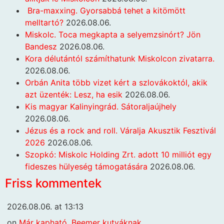
Bra-maxxing. Gyorsabbá tehet a kitömött
melltartó?
2026.08.06.
Miskolc. Toca megkapta a selyemzsinórt? Jön
Bandesz
2026.08.06.
Kora délutántól számíthatunk Miskolcon zivatarra.
2026.08.06.
Orbán Anita több vizet kért a szlovákoktól, akik
azt üzenték: Lesz, ha esik
2026.08.06.
Kis magyar Kalinyingrád. Sátoraljaújhely
2026.08.06.
Jézus és a rock and roll. Váralja Akusztik Fesztivál
2026
2026.08.06.
Szopkó: Miskolc Holding Zrt. adott 10 milliót egy
fideszes hülyeség támogatására
2026.08.06.
Friss kommentek
2026.08.06. at 13:13
on
Már kapható. Beemer kutyáknak