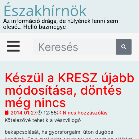
Északhírnök
Az információ drága, de hülyének lenni sem
olcsó… Helló bazmegye
Készül a KRESZ újabb
módosítása, döntés
még nincs
2014.01.27.
12:55
Nincs hozzászólás
Kötelezővé tehetik a vészvillogó
bekapcsolását, ha gyorsforgalmi úton dugóba