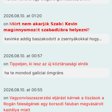
2026.08.10. at 01:20
on
M𝗶é𝗿𝘁 𝗻𝗲𝗺 𝗮𝗸𝗮𝗿𝗷á𝗸 𝗦𝘇𝗮𝗯ó 𝗞𝗲𝘃𝗶𝗻
𝗺𝗮𝗴á𝗻𝗻𝘆𝗼𝗺𝗼𝘇ó𝘁 𝘀𝘇𝗮𝗯𝗮𝗱𝗹á𝗯𝗿𝗮 𝗵𝗲𝗹𝘆𝗲𝘇𝗻𝗶?
kevinke addig baszakodott a zsernyákokkal hogy...
2026.08.10. at 00:57
on
Tippeljen, ki lesz az új köztársasági elnök
ha te mondod galíciai ómgráns
2026.08.10. at 00:55
on
Vagyonvisszaszerzési eljárást kérnek a tiszások a
Rogán feleségének egy borsodi faluban megvásárolt
kastélya miatt