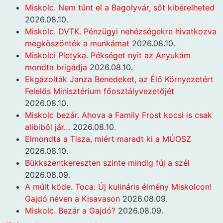
Miskolc. Nem tűnt el a Bagolyvár, sőt kibérelheted
2026.08.10.
Miskolc. DVTK. Pénzügyi nehézségekre hivatkozva
megköszönték a munkámat
2026.08.10.
Miskolci Pletyka. Pékséget nyit az Anyukám
mondta brigádja
2026.08.10.
Ekgázolták Janza Benedeket, az Élő Környezetért
Felelős Minisztérium főosztályvezetőjét
2026.08.10.
Miskolc bezár. Ahova a Family Frost kocsi is csak
alibiből jár…
2026.08.10.
Elmondta a Tisza, miért maradt ki a MÚOSZ
2026.08.10.
Bükkszentkereszten szinte mindig fúj a szél
2026.08.09.
A múlt köde. Toca: Új kulináris élmény Miskolcon!
Gajdó néven a Kisavason
2026.08.09.
Miskolc. Bezár a Gajdó?
2026.08.09.