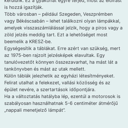
kerülünk. Ez a gyakorlat egyre terjed, most az előírást
is hozzá igazítják.
Több városban – például Szegeden, Veszprémben
vagy Békéscsabán – lehet találkozni olyan lámpákkal,
amelyek visszaszámlálással jelzik, hogy a piros vagy a
zöld jelzés meddig tart. Ezt a lehetőséget most
beemelik a KRESZ-be.
Egységesítik a táblákat. Erre azért van szükség, mert
az 1975-ben rajzolt jelzésképek elavultak. Egy
tanulóvezetőt könnyen összezavarhat, ha mást lát a
tankönyvben és mást az utak mellett.
Külön táblák jelezhetik az egyházi létesítményeket.
Felirat utalhat a felekezet, vallási közösség és az
épület nevére, a szertartások időpontjára.
Ha a változtatás hatályba lép, ezentúl a motorosok is
szabályosan használhatnak 5-6 centiméter átmérőjű
„nappali menetjelző lámpát”.