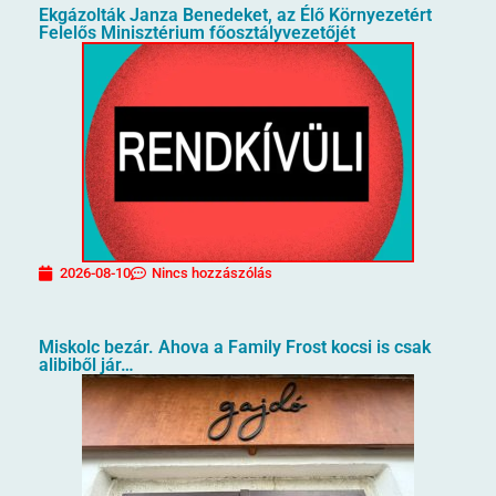
Ekgázolták Janza Benedeket, az Élő Környezetért
Felelős Minisztérium főosztályvezetőjét
2026-08-10
Nincs hozzászólás
Miskolc bezár. Ahova a Family Frost kocsi is csak
alibiből jár…