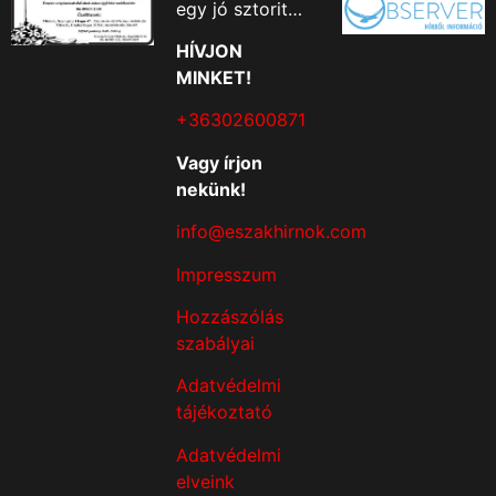
egy jó sztorit…
HÍVJON
MINKET!
+36302600871
Vagy írjon
nekünk!
info@eszakhirnok.com
Impresszum
Hozzászólás
szabályai
Adatvédelmi
tájékoztató
Adatvédelmi
elveink