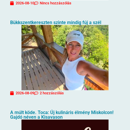
2026-08-10
Nincs hozzászólás
Bükkszentkereszten szinte mindig fúj a szél
2026-08-09
2 hozzászólás
A múlt köde. Toca: Új kulináris élmény Miskolcon!
Gajdó néven a Kisavason