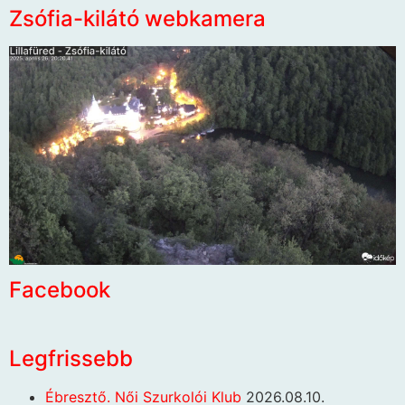
Zsófia-kilátó webkamera
Facebook
Legfrissebb
Ébresztő. Női Szurkolói Klub
2026.08.10.