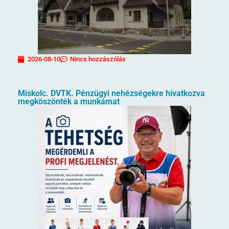
2026-08-10
Nincs hozzászólás
Miskolc. DVTK. Pénzügyi nehézségekre hivatkozva
megköszönték a munkámat