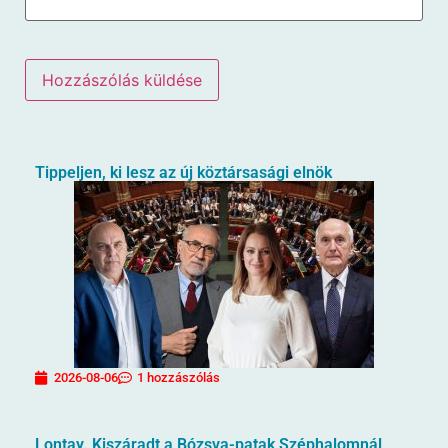
Tippeljen, ki lesz az új köztársasági elnök
2026-08-06
1 hozzászólás
Lontay. Kiszáradt a Bózsva-patak Széphalomnál