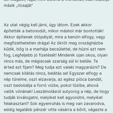
másik „rícsaját”
Az utat végig kell járni, úgy látom. Ezek akkor
építették a betonodút, mikor máshol már bontották!
Akkor építenek ótópályát, mire a benzin elfogy, vagy
megfizethetetlen drága! Az ökröt meg országházba
kűdik, bőg is a marhája becsülettel, de húzni azt nem
fog, Legfeljebb jó fizetését! Mindenik ojan okos, olyan
nincs más, de mégiscsak szarság sül ki belűle. Te
érted ezt fijam? Meg tudja ezt valaki magyarázni? De
nemcsak kilátás nincs, belátás se! Egyszer elfogy a
nép türelme, oszt elzavarja, az egész pióca bandát,
oszt bedobálja a forró vízbe, pokol tűzibe, ahová
valók vónának! Leszámolásrúl sutyorog a nép, de hogy
tudják kiválogatni, melyiket kell agyonütni, melyiket
felakasztani? Sok egyenruhás is meg van zavarodva,
eddig legalább pénzér vitte vásárra a bőrit, végezte a