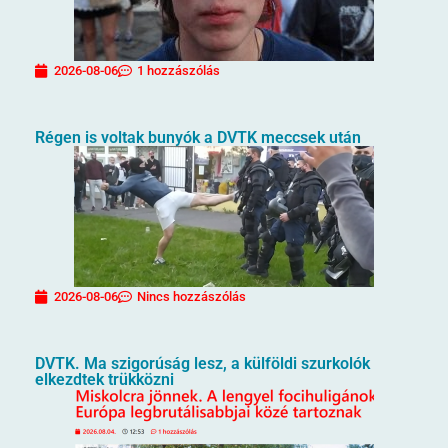
2026-08-06
1 hozzászólás
Régen is voltak bunyók a DVTK meccsek után
2026-08-06
Nincs hozzászólás
DVTK. Ma szigorúság lesz, a külföldi szurkolók
elkezdtek trükközni