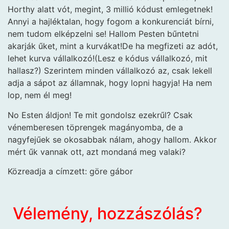
Horthy alatt vót, megint, 3 millió kódust emlegetnek!
Annyi a hajléktalan, hogy fogom a konkurenciát bírni,
nem tudom elképzelni se! Hallom Pesten bűntetni
akarják űket, mint a kurvákat!De ha megfizeti az adót,
lehet kurva vállalkozó!(Lesz e kódus vállalkozó, mit
hallasz?) Szerintem minden vállalkozó az, csak lekell
adja a sápot az államnak, hogy lopni hagyja! Ha nem
lop, nem él meg!
No Esten áldjon! Te mit gondolsz ezekrűl? Csak
vénemberesen töprengek magányomba, de a
nagyfejűek se okosabbak nálam, ahogy hallom. Akkor
mért űk vannak ott, azt mondaná meg valaki?
Közreadja a címzett: göre gábor
Vélemény, hozzászólás?