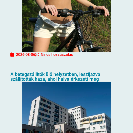
2026-08-06
Nincs hozzászólás
A betegszállítók ülő helyzetben, leszíjazva
szállították haza, ahol halva érkezett meg