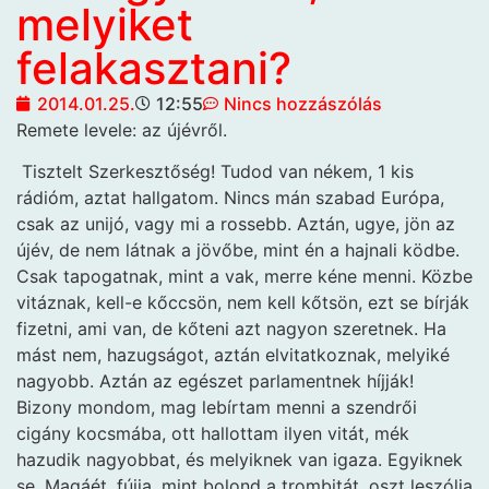
melyiket
felakasztani?
2014.01.25.
12:55
Nincs hozzászólás
Remete levele: az újévről.
Tisztelt Szerkesztőség! Tudod van nékem, 1 kis
rádióm, aztat hallgatom. Nincs mán szabad Európa,
csak az unijó, vagy mi a rossebb. Aztán, ugye, jön az
újév, de nem látnak a jövőbe, mint én a hajnali ködbe.
Csak tapogatnak, mint a vak, merre kéne menni. Közbe
vitáznak, kell-e kőccsön, nem kell kőtsön, ezt se bírják
fizetni, ami van, de kőteni azt nagyon szeretnek. Ha
mást nem, hazugságot, aztán elvitatkoznak, melyiké
nagyobb. Aztán az egészet parlamentnek híjják!
Bizony mondom, mag lebírtam menni a szendrői
cigány kocsmába, ott hallottam ilyen vitát, mék
hazudik nagyobbat, és melyiknek van igaza. Egyiknek
se. Magáét, fújja, mint bolond a trombitát, oszt leszólja