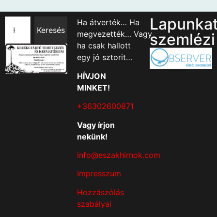
Lapunka
Ha átverték… Ha
Keresés
megvezették… Vagy
szemlézi
ha csak hallott
egy jó sztorit…
HÍVJON
MINKET!
+36302600871
Vagy írjon
nekünk!
info@eszakhirnok.com
Impresszum
Hozzászólás
szabályai