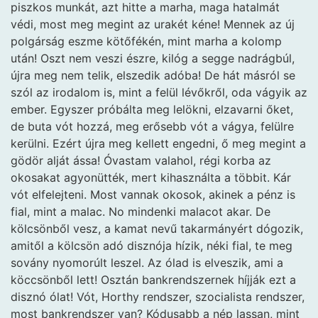
piszkos munkát, azt hitte a marha, maga hatalmát
védi, most meg megint az urakét kéne! Mennek az új
polgárság eszme kötőfékén, mint marha a kolomp
után! Oszt nem veszi észre, kilóg a segge nadrágbúl,
újra meg nem telik, elszedik adóba! De hát másról se
szól az irodalom is, mint a felül lévőkről, oda vágyik az
ember. Egyszer próbálta meg lelökni, elzavarni őket,
de buta vót hozzá, meg erősebb vót a vágya, felülre
kerülni. Ezért újra meg kellett engedni, ő meg megint a
gödör alját ássa! Óvastam valahol, régi korba az
okosakat agyonütték, mert kihasználta a többit. Kár
vót elfelejteni. Most vannak okosok, akinek a pénz is
fial, mint a malac. No mindenki malacot akar. De
kölcsönből vesz, a kamat nevű takarmányért dógozik,
amitől a kölcsön adó disznója hízik, néki fial, te meg
sovány nyomorúlt leszel. Az ólad is elveszik, ami a
köccsönből lett! Osztán bankrendszernek híjják ezt a
disznó ólat! Vót, Horthy rendszer, szocialista rendszer,
most bankrendszer van? Kódusabb a nép lassan, mint