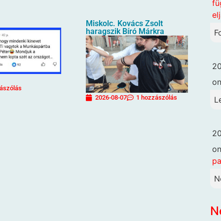
fü
el
Miskolc. Kovács Zsolt
haragszik Bíró Márkra
F
20
o
ászólás
2026-08-07
1 hozzászólás
L
20
o
pa
N
N