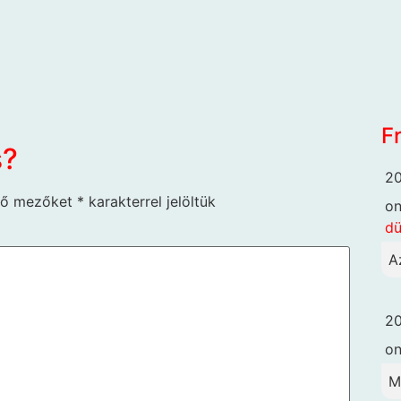
F
s?
20
ző mezőket
*
karakterrel jelöltük
o
dü
A
20
o
M