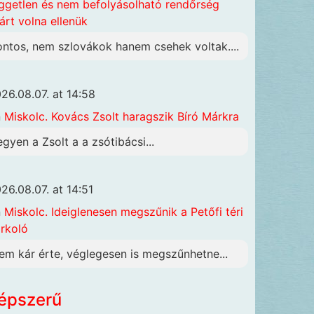
ggetlen és nem befolyásolható rendőrség
járt volna ellenük
ontos, nem szlovákok hanem csehek voltak....
26.08.07. at 14:58
n
Miskolc. Kovács Zsolt haragszik Bíró Márkra
egyen a Zsolt a a zsótibácsi...
26.08.07. at 14:51
n
Miskolc. Ideiglenesen megszűnik a Petőfi téri
rkoló
em kár érte, véglegesen is megszűnhetne...
épszerű