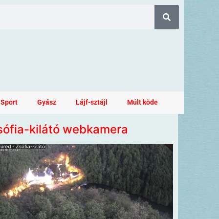
Sport
Gyász
Lájf-sztájl
Múlt köde
sófia-kilátó webkamera