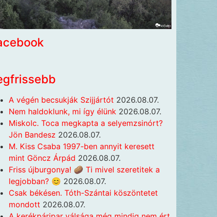
acebook
egfrissebb
A végén becsukják Szijjártót
2026.08.07.
Nem haldoklunk, mi így élünk
2026.08.07.
Miskolc. Toca megkapta a selyemzsinórt?
Jön Bandesz
2026.08.07.
M. Kiss Csaba 1997-ben annyit keresett
mint Göncz Árpád
2026.08.07.
Friss újburgonya! 🥔 Ti mivel szeretitek a
legjobban? 😊
2026.08.07.
Csak békésen. Tóth-Szántai köszöntetet
mondott
2026.08.07.
A kerékpáripar válsága még mindig nem ért