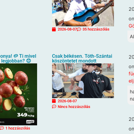
20
o
G
2026-08-07
35 hozzászólás
A
gonya! 🥔 Ti mivel
Csak békésen. Tóth-Szántai
20
a legjobban? 😊
köszöntetet mondott
o
fü
el
h
n
2026-08-07
Nincs hozzászólás
20
o
1 hozzászólás