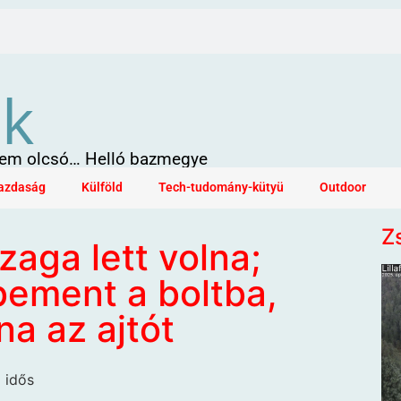
ök
 sem olcsó… Helló bazmegye
azdaság
Külföld
Tech-tudomány-kütyü
Outdoor
Z
zaga lett volna;
bement a boltba,
na az ajtót
 idős