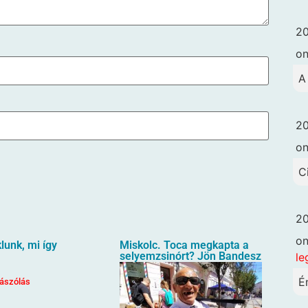
20
o
A
20
o
C
20
o
unk, mi így
Miskolc. Toca megkapta a
selyemzsinórt? Jön Bandesz
le
É
ászólás