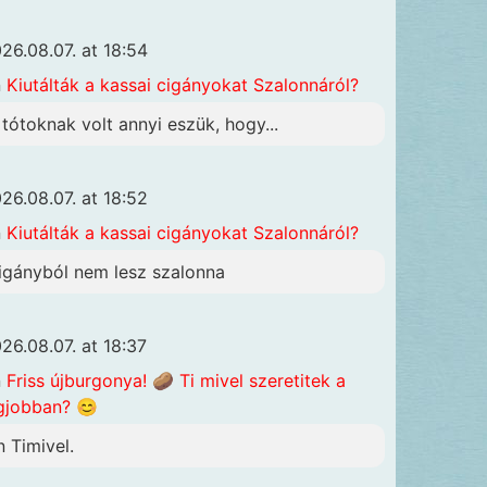
26.08.07. at 18:54
n
Kiutálták a kassai cigányokat Szalonnáról?
 tótoknak volt annyi eszük, hogy...
26.08.07. at 18:52
n
Kiutálták a kassai cigányokat Szalonnáról?
igányból nem lesz szalonna
26.08.07. at 18:37
n
Friss újburgonya! 🥔 Ti mivel szeretitek a
gjobban? 😊
n Timivel.