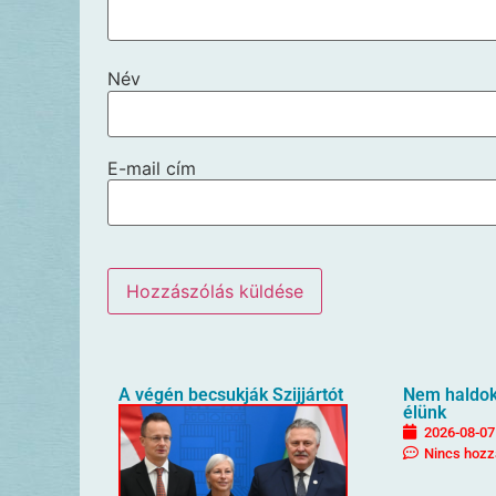
Név
E-mail cím
A végén becsukják Szijjártót
Nem haldokl
élünk
2026-08-07
Nincs hozz