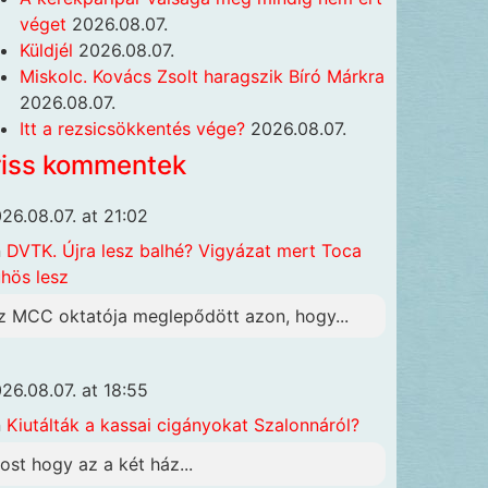
véget
2026.08.07.
Küldjél
2026.08.07.
Miskolc. Kovács Zsolt haragszik Bíró Márkra
2026.08.07.
Itt a rezsicsökkentés vége?
2026.08.07.
riss kommentek
26.08.07. at 21:02
n
DVTK. Újra lesz balhé? Vigyázat mert Toca
hös lesz
z MCC oktatója meglepődött azon, hogy...
26.08.07. at 18:55
n
Kiutálták a kassai cigányokat Szalonnáról?
ost hogy az a két ház...