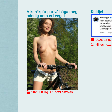
A kerékpáripar válsága még
Küldjél
mindig nem ért véget
2026-08-07
Nincs hozz
2026-08-07
1 hozzászólás