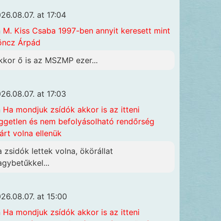
26.08.07. at 17:04
n
M. Kiss Csaba 1997-ben annyit keresett mint
öncz Árpád
kkor ő is az MSZMP ezer...
26.08.07. at 17:03
n
Ha mondjuk zsídók akkor is az itteni
ggetlen és nem befolyásolható rendőrség
járt volna ellenük
a zsidók lettek volna, ökörállat
agybetűkkel...
26.08.07. at 15:00
n
Ha mondjuk zsídók akkor is az itteni