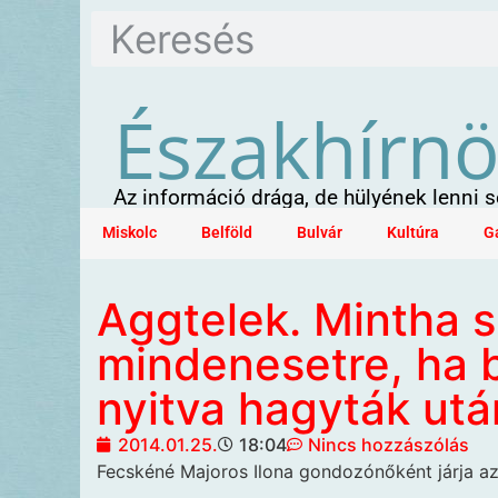
Északhírn
Az információ drága, de hülyének lenni
Miskolc
Belföld
Bulvár
Kultúra
G
Aggtelek. Mintha s
mindenesetre, ha 
nyitva hagyták utá
2014.01.25.
18:04
Nincs hozzászólás
Fecskéné Majoros Ilona gondozónőként járja az