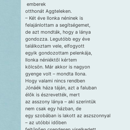
emberek
otthonát Aggteleken.
– Két éve Ilonka néninek is
felajánlottam a segítségemet,
de azt mondták, hogy a lánya
gondozza. Legutóbb egy éve
találkoztam vele, elfogyott
egyik gondozottam pelenkája,
Ilonka néniéktől kértem
kölcsön. Már akkor is nagyon
gyenge volt – mondta Ilona.
Hogy valami nincs rendben
Jónáék háza táján, azt a faluban
élők is észrevették, mert
az asszony lánya – aki szerintük
nem csak egy házban, de
egy szobában is lakott az aszszonnyal
– az utóbbi időben
feltűnően csendesen viselkedett,