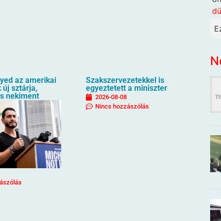
dü
E
N
ayed az amerikai
Szakszervezetekkel is
új sztárja,
egyeztetett a miniszter
s nekiment
2026-08-08
Nincs hozzászólás
ászólás