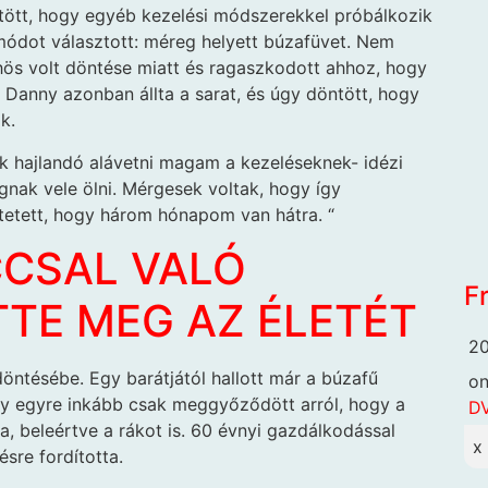
tött, hogy egyéb kezelési módszerekkel próbálkozik
módot választott: méreg helyett búzafüvet. Nem
s volt döntése miatt és ragaszkodott ahhoz, hogy
 Danny azonban állta a sarat, és úgy döntött, hogy
k.
 hajlandó alávetni magam a kezeléseknek- idézi
nak vele ölni. Mérgesek voltak, hogy így
tetett, hogy három hónapom van hátra. “
CCSAL VALÓ
F
TE MEG AZ ÉLETÉT
20
öntésébe. Egy barátjától hallott már a búzafű
o
ny egyre inkább csak meggyőződött arról, hogy a
DV
, beleértve a rákot is. 60 évnyi gazdálkodással
x
ésre fordította.