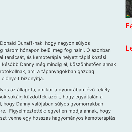
F
cDonald Dunaff-nak, hogy nagyon súlyos
L
g három hónapon belül meg fog halni. Ő azonban
i tanácsát, és kemoterápia helyett táplálkozási
el később Danny még mindig él, köszönhetően annak
protokollnak, ami a tápanyagokban gazdag
előnyeit bizonyítja.
yos az állapota, amikor a gyomrában lévő fekély
sok sokáig küzdöttek azért, hogy egyáltalán a
fel, hogy Danny valójában súlyos gyomorrákban
ére. Figyelmeztették: egyetlen módja annak, hogy
részt venne egy hosszas hagyományos kemoterápiás