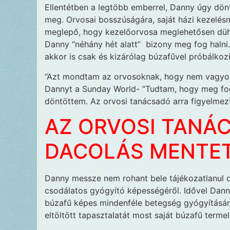
Ellentétben a legtöbb emberrel, Danny úgy dön
meg. Orvosai bosszúságára, saját házi kezelés
meglepő, hogy kezelőorvosa meglehetősen dühö
Danny “néhány hét alatt” bizony meg fog halni.
akkor is csak és kizárólag búzafűvel próbálkozi
“Azt mondtam az orvosoknak, hogy nem vagyok
Dannyt a Sunday World- “Tudtam, hogy meg fog
döntöttem. Az orvosi tanácsadó arra figyelmez
AZ ORVOSI TANÁ
DACOLÁS MENTET
Danny messze nem rohant bele tájékozatlanul d
csodálatos gyógyító képességéről. Idővel Dan
búzafű képes mindenféle betegség gyógyítására
eltöltött tapasztalatát most saját búzafű termel