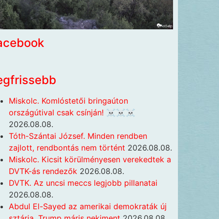
acebook
egfrissebb
Miskolc. Komlóstetői bringaúton
országútival csak csínján! ☠️☠️☠️
2026.08.08.
Tóth-Szántai József. Minden rendben
zajlott, rendbontás nem történt
2026.08.08.
Miskolc. Kicsit körülményesen verekedtek a
DVTK-ás rendezők
2026.08.08.
DVTK. Az uncsi meccs legjobb pillanatai
2026.08.08.
Abdul El-Sayed az amerikai demokraták új
sztárja, Trump máris nekiment
2026.08.08.