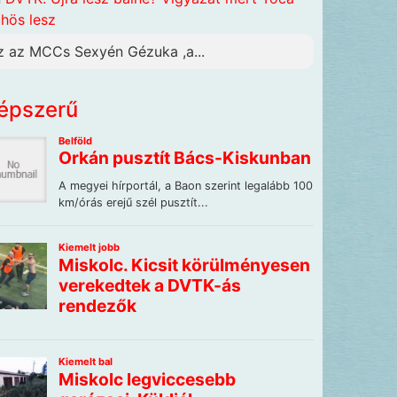
hös lesz
z az MCCs Sexyén Gézuka ,a...
épszerű