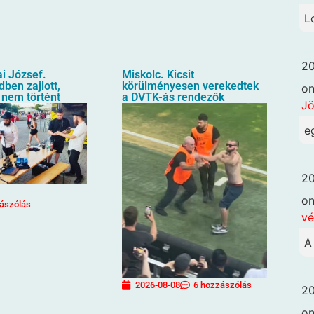
L
20
i József.
Miskolc. Kicsit
ben zajlott,
körülményesen verekedtek
o
 nem történt
a DVTK-ás rendezők
Jö
e
20
o
ászólás
vé
A
2026-08-08
6 hozzászólás
20
o