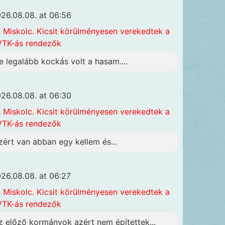
26.08.08. at 06:56
n
Miskolc. Kicsit körülményesen verekedtek a
TK-ás rendezők
e legalább kockás volt a hasam....
26.08.08. at 06:30
n
Miskolc. Kicsit körülményesen verekedtek a
TK-ás rendezők
zért van abban egy kellem és...
26.08.08. at 06:27
n
Miskolc. Kicsit körülményesen verekedtek a
TK-ás rendezők
z előző kormányok azért nem építettek...