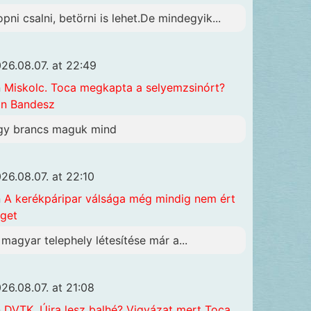
opni csalni, betörni is lehet.De mindegyik...
26.08.07. at 22:49
n
Miskolc. Toca megkapta a selyemzsinórt?
n Bandesz
gy brancs maguk mind
26.08.07. at 22:10
n
A kerékpáripar válsága még mindig nem ért
get
 magyar telephely létesítése már a...
26.08.07. at 21:08
n
DVTK. Újra lesz balhé? Vigyázat mert Toca