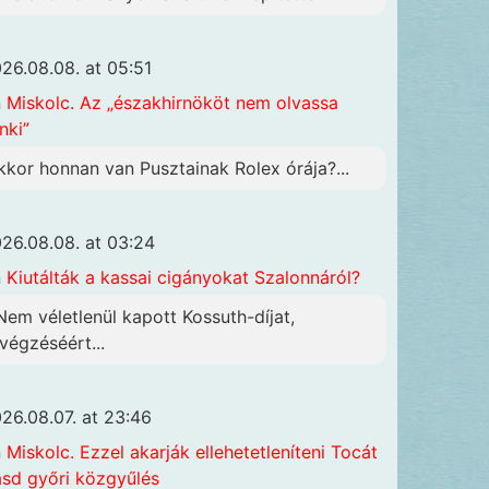
26.08.08. at 05:51
n
Miskolc. Az „északhirnököt nem olvassa
nki”
kkor honnan van Pusztainak Rolex órája?...
26.08.08. at 03:24
n
Kiutálták a kassai cigányokat Szalonnáról?
 Nem véletlenül kapott Kossuth-díjat,
ivégzéséért...
26.08.07. at 23:46
n
Miskolc. Ezzel akarják ellehetetleníteni Tocát
ásd győri közgyűlés