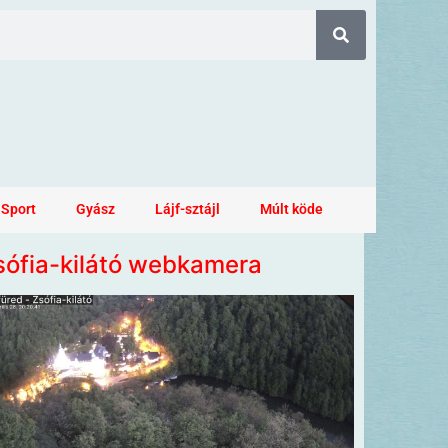
Sport
Gyász
Lájf-sztájl
Múlt köde
sófia-kilátó webkamera