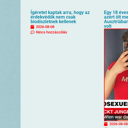
Ígéretet kaptak arra, hogy az
Egy 18 éves
érdekvédők nem csak
azért ölt me
biodíszletnek kellenek
Ausztriába
volt
2026-08-08
Nincs hozzászólás
2026-08-08