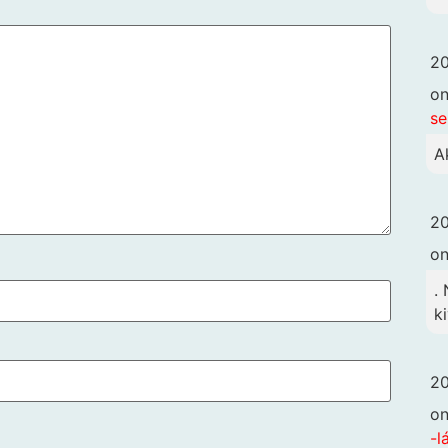
20
o
se
A
20
o
.
k
20
o
-l