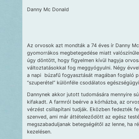
Danny Mc Donald
Az orvosok azt mondták a 74 éves ír Danny M
gyomorrákos megbetegedése miatt valószínűle
úgy döntött, hogy figyelmen kívül hagyja orvosa
változtatásokkal fog meggyógyulni. Négy évv
a napi búzafű fogyasztását magában foglaló 
“szuperétel” különféle csodálatos egészségügyi 
Dannynek akkor jutott tudomására mennyire súl
kifakadt. A farmról beérve a kórházba, az orvo
vérzést csillapítani tudják. Eközben fedezték 
szenved, ami már áttételeződött az egész test
megszabaduljanak betegségétől az lenne, ha 
kezelésen.