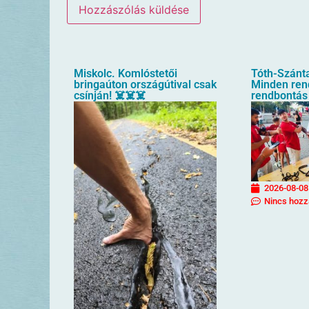
Miskolc. Komlóstetői
Tóth-Szánta
bringaúton országútival csak
Minden rend
csínján! ☠️☠️☠️
rendbontás
2026-08-08
Nincs hozz