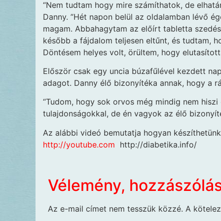
“Nem tudtam hogy mire számíthatok, de elhatá
Danny. ”Hét napon belül az oldalamban lévő ége
magam. Abbahagytam az előírt tabletta szedés
később a fájdalom teljesen eltűnt, és tudtam, 
Döntésem helyes volt, örültem, hogy elutasítot
Először csak egy uncia búzafűlével kezdett napo
adagot. Danny élő bizonyítéka annak, hogy a r
“Tudom, hogy sok orvos még mindig nem hiszi e
tulajdonságokkal, de én vagyok az élő bizonyíté
Az alábbi videó bemutatja hogyan készíthetünk
http://youtube.com
http://diabetika.info/
Vélemény, hozzászólá
Az e-mail címet nem tesszük közzé.
A kötele