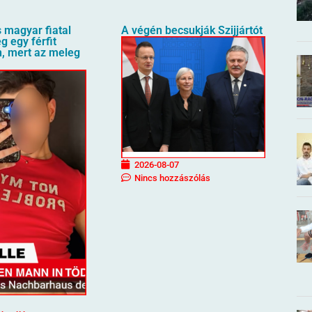
 magyar fiatal
A végén becsukják Szijjártót
g egy férfit
n, mert az meleg
2026-08-07
Nincs hozzászólás