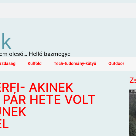
ök
 sem olcsó… Helló bazmegye
azdaság
Külföld
Tech-tudomány-kütyü
Outdoor
Z
RFI- AKINEK
 PÁR HETE VOLT
ŰNEK
ÉL