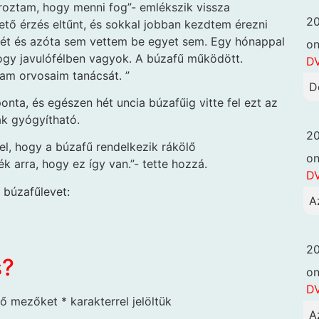
roztam, hogy menni fog”- emlékszik vissza
20
tő érzés eltűnt, és sokkal jobban kezdtem érezni
ét és azóta sem vettem be egyet sem. Egy hónappal
o
hogy javulófélben vagyok. A búzafű működött.
DV
tam orvosaim tanácsát. ”
D
nta, és egészen hét uncia búzafűig vitte fel ezt az
ák gyógyítható.
20
l, hogy a búzafű rendelkezik rákölő
o
k arra, hogy ez így van.”- tette hozzá.
DV
 búzafűlevet:
A
20
s?
o
DV
ző mezőket
*
karakterrel jelöltük
A