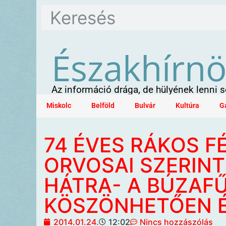
Északhírn
Az információ drága, de hülyének lenni
Miskolc
Belföld
Bulvár
Kultúra
G
74 ÉVES RÁKOS FÉ
ORVOSAI SZERINT
HÁTRA- A BÚZAF
KÖSZÖNHETŐEN 
2014.01.24.
12:02
Nincs hozzászólás