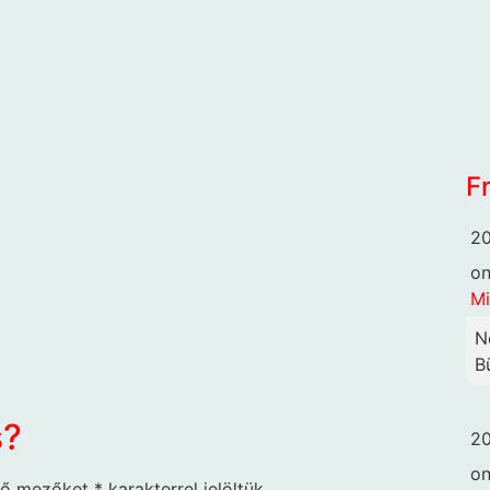
F
20
o
Mi
N
B
s?
20
o
ző mezőket
*
karakterrel jelöltük