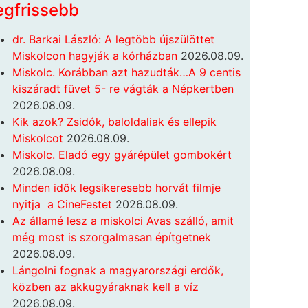
egfrissebb
dr. Barkai László: A legtöbb újszülöttet
Miskolcon hagyják a kórházban
2026.08.09.
Miskolc. Korábban azt hazudták…A 9 centis
kiszáradt füvet 5- re vágták a Népkertben
2026.08.09.
Kik azok? Zsidók, baloldaliak és ellepik
Miskolcot
2026.08.09.
Miskolc. Eladó egy gyárépület gombokért
2026.08.09.
Minden idők legsikeresebb horvát filmje
nyitja a CineFestet
2026.08.09.
Az államé lesz a miskolci Avas szálló, amit
még most is szorgalmasan építgetnek
2026.08.09.
Lángolni fognak a magyarországi erdők,
közben az akkugyáraknak kell a víz
2026.08.09.