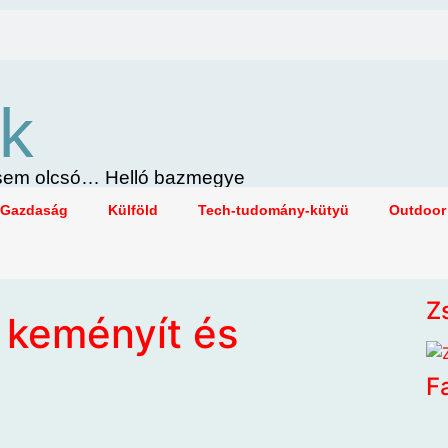
k
i sem olcsó… Helló bazmegye
Gazdaság
Külföld
Tech-tudomány-kütyü
Outdoor
Z
 keményít és
F