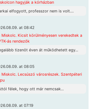
skolcon hagyják a kórházban
arkai elfogyott, professzor nem is volt....
26.08.09. at 08:42
n
Miskolc. Kicsit körülményesen verekedtek a
TK-ás rendezők
egalább tizenöt éven át működhetett egy...
26.08.09. at 08:05
n
Miskolc. Lecsúszó városrészek. Szentpéteri
apu
Attól félek, hogy ott már nemcsak...
26.08.09. at 07:19