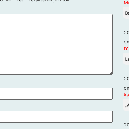
Mi
B
20
o
DV
L
20
o
k
„
20