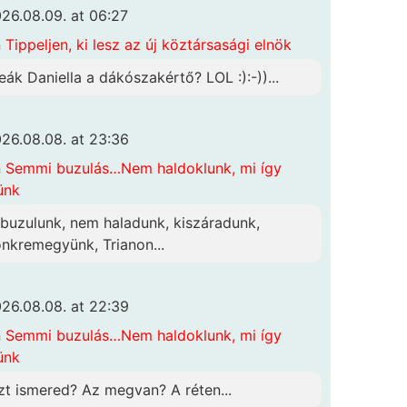
26.08.09. at 06:27
n
Tippeljen, ki lesz az új köztársasági elnök
eák Daniella a dákószakértő? LOL :):-))...
26.08.08. at 23:36
n
Semmi buzulás…Nem haldoklunk, mi így
ünk
lbuzulunk, nem haladunk, kiszáradunk,
önkremegyünk, Trianon...
26.08.08. at 22:39
n
Semmi buzulás…Nem haldoklunk, mi így
ünk
zt ismered? Az megvan? A réten...