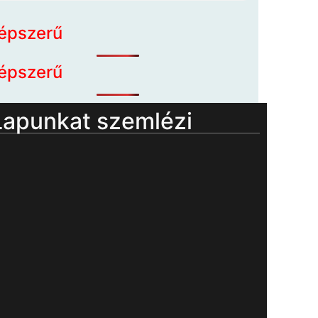
épszerű
épszerű
Lapunkat szemlézi