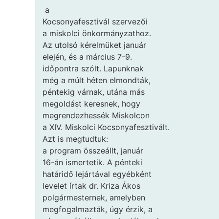
a
Kocsonyafesztivál szervezői
a miskolci önkormányzathoz.
Az utolsó kérelmüket január
elején, és a március 7-9.
időpontra szólt. Lapunknak
még a múlt héten elmondták,
péntekig várnak, utána más
megoldást keresnek, hogy
megrendezhessék Miskolcon
a XIV. Miskolci Kocsonyafesztivált.
Azt is megtudtuk:
a program összeállt, január
16-án ismertetik. A pénteki
határidő lejártával egyébként
levelet írtak dr. Kriza Ákos
polgármesternek, amelyben
megfogalmazták, úgy érzik, a