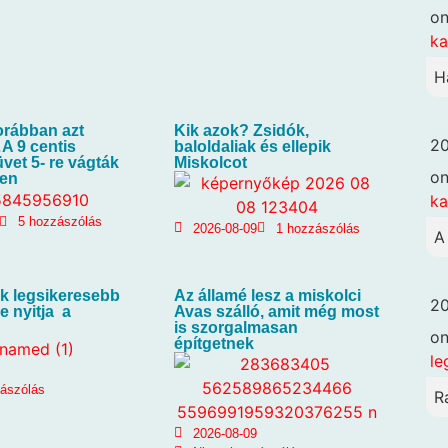
o
k
H
orábban azt
Kik azok? Zsidók,
20
A 9 centis
baloldaliak és ellepik
üvet 5- re vágták
Miskolcot
o
ben
k
5 hozzászólás
2026-08-09
1 hozzászólás
A
k legsikeresebb
Az államé lesz a miskolci
20
je nyitja a
Avas szálló, amit még most
is szorgalmasan
o
építgetnek
le
zászólás
R
2026-08-09