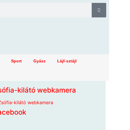
Sport
Gyász
Lájf-sztájl
sófia-kilátó webkamera
acebook