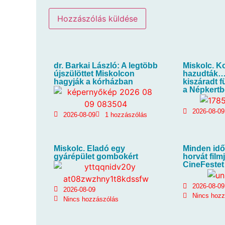
dr. Barkai László: A legtöbb
Miskolc. K
újszülöttet Miskolcon
hazudták…
hagyják a kórházban
kiszáradt f
a Népkert
2026-08-09
2026-08-09
1 hozzászólás
Miskolc. Eladó egy
Minden idő
gyárépület gombokért
horvát film
CineFestet
2026-08-09
2026-08-09
Nincs hoz
Nincs hozzászólás