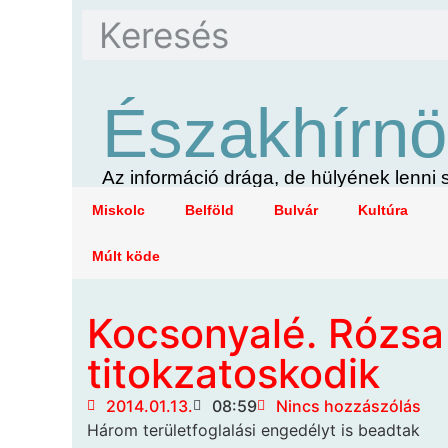
Északhírnö
Az információ drága, de hülyének lenn
Miskolc
Belföld
Bulvár
Kultúra
Múlt köde
Kocsonyalé. Rózsa
titokzatoskodik
2014.01.13.
08:59
Nincs hozzászólás
Három területfoglalási engedélyt is beadtak