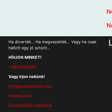
N
N
Ha átverték… Ha megvezették… Vagy ha csak
hallott egy jó sztorit…
HÍVJON MINKET!
+36302600871
Vagy írjon nekünk!
info@eszakhirnok.com
Impresszum
Hozzászólás szabályai