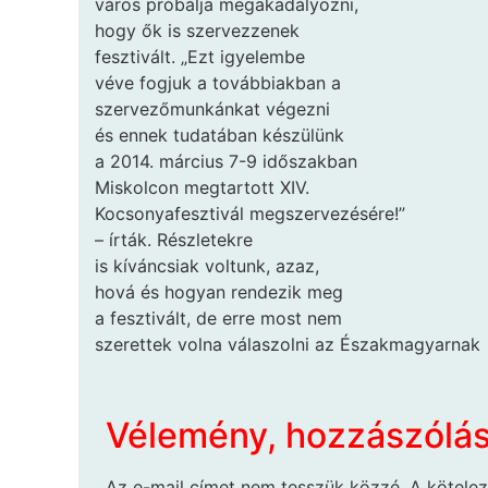
város próbálja megakadályozni,
hogy ők is szervezzenek
fesztivált. „Ezt igyelembe
véve fogjuk a továbbiakban a
szervezőmunkánkat végezni
és ennek tudatában készülünk
a 2014. március 7-9 időszakban
Miskolcon megtartott XIV.
Kocsonyafesztivál megszervezésére!”
– írták. Részletekre
is kíváncsiak voltunk, azaz,
hová és hogyan rendezik meg
a fesztivált, de erre most nem
szerettek volna válaszolni az Északmagyarnak
Vélemény, hozzászólá
Az e-mail címet nem tesszük közzé.
A kötele