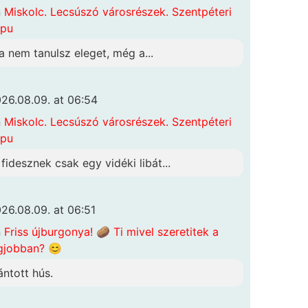
n
Miskolc. Lecsúszó városrészek. Szentpéteri
apu
a nem tanulsz eleget, még a...
26.08.09. at 06:54
n
Miskolc. Lecsúszó városrészek. Szentpéteri
apu
 fidesznek csak egy vidéki libát...
26.08.09. at 06:51
n
Friss újburgonya! 🥔 Ti mivel szeretitek a
gjobban? 😊
ántott hús.