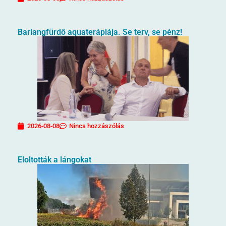
Barlangfürdő aquaterápiája. Se terv, se pénz!
2026-08-08
Nincs hozzászólás
Eloltották a lángokat