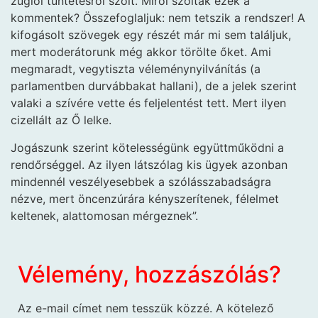
zuglói tüntetésről szólt. Miről szóltak ezek a
kommentek? Összefoglaljuk: nem tetszik a rendszer! A
kifogásolt szövegek egy részét már mi sem találjuk,
mert moderátorunk még akkor törölte őket. Ami
megmaradt, vegytiszta véleménynyilvánítás (a
parlamentben durvábbakat hallani), de a jelek szerint
valaki a szívére vette és feljelentést tett. Mert ilyen
cizellált az Ő lelke.
Jogászunk szerint kötelességünk együttműködni a
rendőrséggel. Az ilyen látszólag kis ügyek azonban
mindennél veszélyesebbek a szólásszabadságra
nézve, mert öncenzúrára kényszerítenek, félelmet
keltenek, alattomosan mérgeznek”.
Vélemény, hozzászólás?
Az e-mail címet nem tesszük közzé.
A kötelező