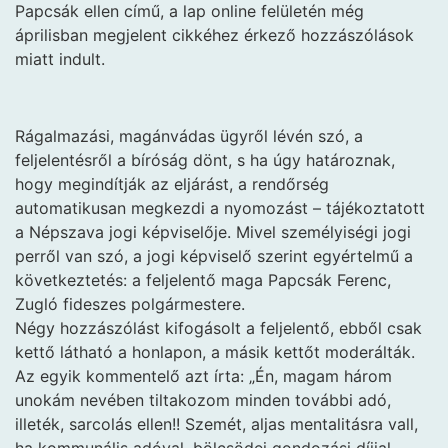
Papcsák ellen című, a lap online felületén még
áprilisban megjelent cikkéhez érkező hozzászólások
miatt indult.
Rágalmazási, magánvádas ügyről lévén szó, a
feljelentésről a bíróság dönt, s ha úgy határoznak,
hogy megindítják az eljárást, a rendőrség
automatikusan megkezdi a nyomozást – tájékoztatott
a Népszava jogi képviselője. Mivel személyiségi jogi
perről van szó, a jogi képviselő szerint egyértelmű a
következtetés: a feljelentő maga Papcsák Ferenc,
Zugló fideszes polgármestere.
Négy hozzászólást kifogásolt a feljelentő, ebből csak
kettő látható a honlapon, a másik kettőt moderálták.
Az egyik kommentelő azt írta: „Én, magam három
unokám nevében tiltakozom minden további adó,
illeték, sarcolás ellen!! Szemét, aljas mentalitásra vall,
ha kommunális adóval, bölcsödei gondozási díjjal,