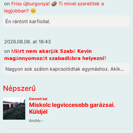
on
Friss újburgonya! 🥔 Ti mivel szeretitek a
legjobban? 😊
Én rántott karfiollal.
2026.08.08. at 18:43
on
M𝗶é𝗿𝘁 𝗻𝗲𝗺 𝗮𝗸𝗮𝗿𝗷á𝗸 𝗦𝘇𝗮𝗯ó 𝗞𝗲𝘃𝗶𝗻
𝗺𝗮𝗴á𝗻𝗻𝘆𝗼𝗺𝗼𝘇ó𝘁 𝘀𝘇𝗮𝗯𝗮𝗱𝗹á𝗯𝗿𝗮 𝗵𝗲𝗹𝘆𝗲𝘇𝗻𝗶?
Nagyon sok szálon kapcsolódtak egymáshoz. Akik...
Népszerű