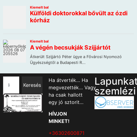
Lapunka
Ha átverték… Ha
Keresés
megvezették… Vagy
szemlézi
ha csak hallott
egy jó sztorit…
HÍVJON
MINKET!
+36302600871