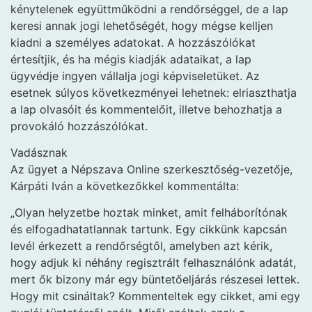
kénytelenek együttműködni a rendőrséggel, de a lap
keresi annak jogi lehetőségét, hogy mégse kelljen
kiadni a személyes adatokat. A hozzászólókat
értesítjik, és ha mégis kiadják adataikat, a lap
ügyvédje ingyen vállalja jogi képviseletüket. Az
esetnek súlyos következményei lehetnek: elriaszthatja
a lap olvasóit és kommentelőit, illetve behozhatja a
provokáló hozzászólókat.
Vadásznak
Az ügyet a Népszava Online szerkesztőség-vezetője,
Kárpáti Iván a következőkkel kommentálta:
„Olyan helyzetbe hoztak minket, amit felháborítónak
és elfogadhatatlannak tartunk. Egy cikkünk kapcsán
levél érkezett a rendőrségtől, amelyben azt kérik,
hogy adjuk ki néhány regisztrált felhasználónk adatát,
mert ők bizony már egy büntetőeljárás részesei lettek.
Hogy mit csináltak? Kommenteltek egy cikket, ami egy