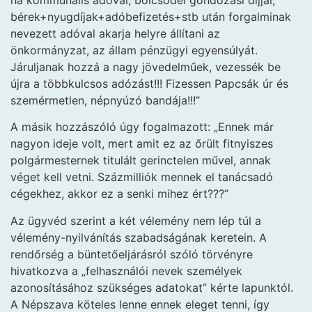
bérek+nyugdíjak+adóbefizetés+stb után forgalminak
nevezett adóval akarja helyre állítani az
önkormányzat, az állam pénzügyi egyensúlyát.
Járuljanak hozzá a nagy jövedelműek, vezessék be
újra a többkulcsos adózást!!! Fizessen Papcsák úr és
szemérmetlen, népnyúzó bandája!!!”
A másik hozzászóló úgy fogalmazott: „Ennek már
nagyon ideje volt, mert amit ez az őrült fitnyiszes
polgármesternek titulált gerinctelen művel, annak
véget kell vetni. Százmilliók mennek el tanácsadó
cégekhez, akkor ez a senki mihez ért???”
Az ügyvéd szerint a két vélemény nem lép túl a
vélemény-nyilvánítás szabadságának keretein. A
rendőrség a büntetőeljárásról szóló törvényre
hivatkozva a „felhasználói nevek személyek
azonosításához szükséges adatokat” kérte lapunktól.
A Népszava köteles lenne ennek eleget tenni, így