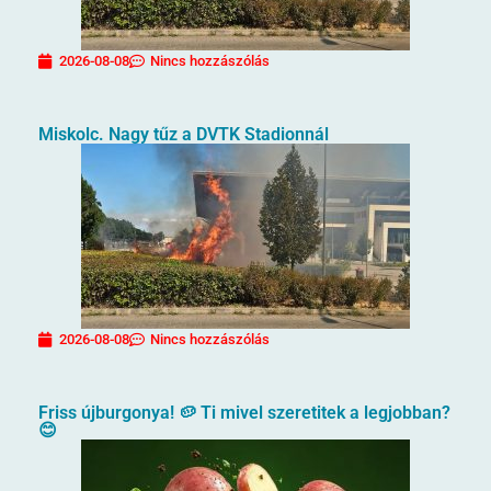
2026-08-08
Nincs hozzászólás
Miskolc. Nagy tűz a DVTK Stadionnál
2026-08-08
Nincs hozzászólás
Friss újburgonya! 🥔 Ti mivel szeretitek a legjobban?
😊