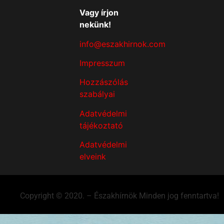
Vagy írjon
nekünk!
info@eszakhirnok.com
Impresszum
Hozzászólás
szabályai
Adatvédelmi
tájékoztató
Adatvédelmi
elveink
Copyright © 2020. – Északhírnök Minden jog fenntartva!