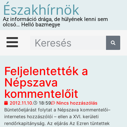
Északhírnök
Az információ drága, de hülyének lenni sem
olcsó… Helló bazmegye
Feljelentették a
Népszava
kommentelőit
2012.11.10.
18:59
Nincs hozzászólás
Büntetőeljárást folytat a Népszava
kommentelői–
internetes hozzászólói – ellen a XVI. kerületi
rendőrkapitányság. Az eljárás Az Ezren tüntettek