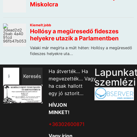
Lapunka
Ha átverték… Ha
Keresés
megvezették… Vagy
szemlézi
ha csak hallott
egy jó sztorit…
HÍVJON
MINKET!
+36302600871
Vagy írjon