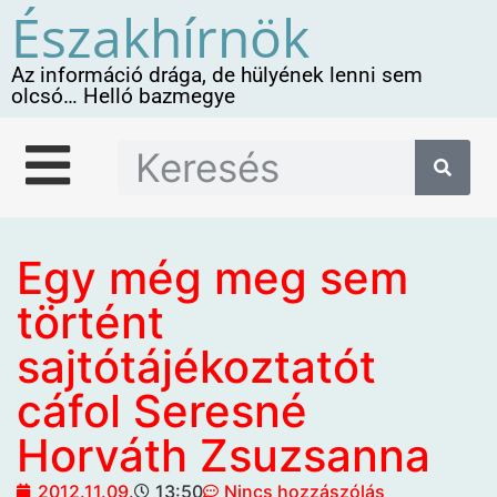
Északhírnök
Az információ drága, de hülyének lenni sem
olcsó… Helló bazmegye
Egy még meg sem
történt
sajtótájékoztatót
cáfol Seresné
Horváth Zsuzsanna
2012.11.09.
13:50
Nincs hozzászólás