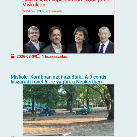
2026-08-09
1 hozzászólás
Miskolc. Korábban azt hazudták…A 9 centis
kiszáradt füvet 5- re vágták a Népkertben