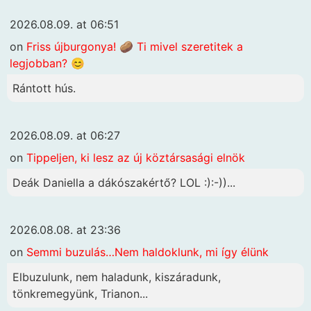
2026.08.09. at 06:51
on
Friss újburgonya! 🥔 Ti mivel szeretitek a
legjobban? 😊
Rántott hús.
2026.08.09. at 06:27
on
Tippeljen, ki lesz az új köztársasági elnök
Deák Daniella a dákószakértő? LOL :):-))...
2026.08.08. at 23:36
on
Semmi buzulás…Nem haldoklunk, mi így élünk
Elbuzulunk, nem haladunk, kiszáradunk,
tönkremegyünk, Trianon...