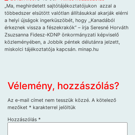
„Ma, meghirdetett sajtótájékoztatójukon
azzal a
többedszer elsütött valótlan állításukkal akarják elérni
a helyi újságok ingerküszöbét, hogy ,,Kanadából
érkeznek vissza a fészekrakók” – írja Seresné Horváth
Zsuzsanna Fidesz-KDNP önkormányzati képviselő
közleményében, a Jobbik péntek délutánra jelzett,
miskolci tájékoztatója kapcsán. minap.hu
Vélemény, hozzászólás?
Az e-mail címet nem tesszük közzé.
A kötelező
mezőket
*
karakterrel jelöltük
Hozzászólás
*