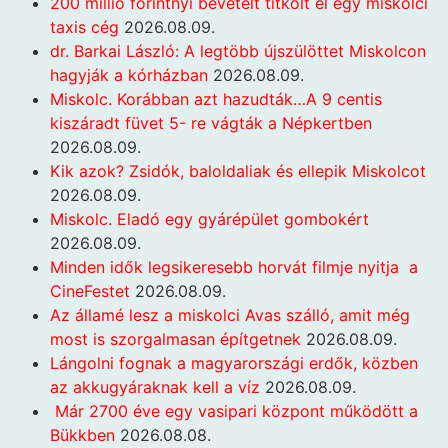
200 millió forintnyi bevételt titkolt el egy miskolci
taxis cég
2026.08.09.
dr. Barkai László: A legtöbb újszülöttet Miskolcon
hagyják a kórházban
2026.08.09.
Miskolc. Korábban azt hazudták…A 9 centis
kiszáradt füvet 5- re vágták a Népkertben
2026.08.09.
Kik azok? Zsidók, baloldaliak és ellepik Miskolcot
2026.08.09.
Miskolc. Eladó egy gyárépület gombokért
2026.08.09.
Minden idők legsikeresebb horvát filmje nyitja a
CineFestet
2026.08.09.
Az államé lesz a miskolci Avas szálló, amit még
most is szorgalmasan építgetnek
2026.08.09.
Lángolni fognak a magyarországi erdők, közben
az akkugyáraknak kell a víz
2026.08.09.
Már 2700 éve egy vasipari központ működött a
Bükkben
2026.08.08.