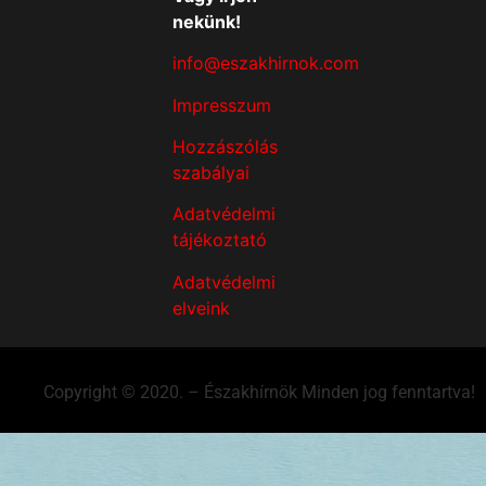
nekünk!
info@eszakhirnok.com
Impresszum
Hozzászólás
szabályai
Adatvédelmi
tájékoztató
Adatvédelmi
elveink
Copyright © 2020. – Északhírnök Minden jog fenntartva!