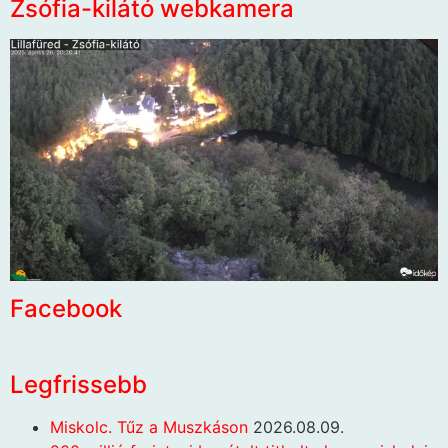
Zsófia-kilátó webkamera
Facebook
Legfrissebb
Miskolc. Tűz a Muszkáson
2026.08.09.