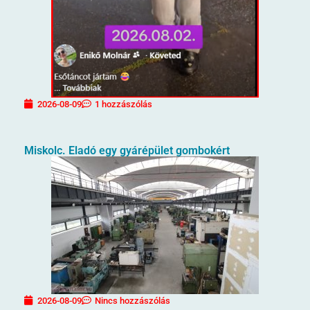
2026-08-09
1 hozzászólás
Miskolc. Eladó egy gyárépület gombokért
2026-08-09
Nincs hozzászólás