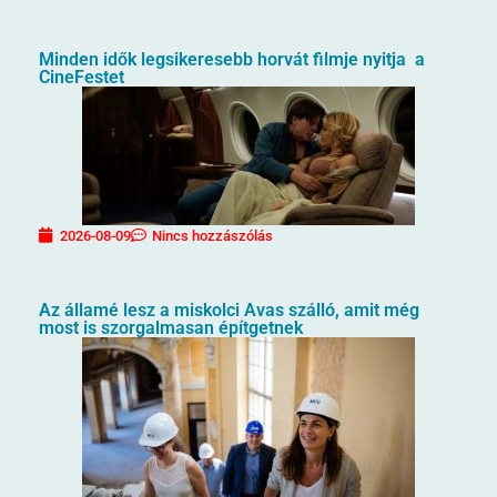
Minden idők legsikeresebb horvát filmje nyitja a
CineFestet
2026-08-09
Nincs hozzászólás
Az államé lesz a miskolci Avas szálló, amit még
most is szorgalmasan építgetnek