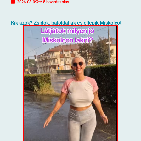
2026-08-09
5 hozzászólás
Kik azok? Zsidók, baloldaliak és ellepik Miskolcot