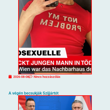
2026-08-08
Nincs hozzászólás
A végén becsukják Szijjártót