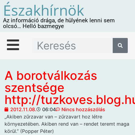
Északhírnök
Az információ drága, de hülyének lenni sem
olcsó… Helló bazmegye
A borotválkozás
szentsége
http://tuzkoves.blog.h
2012.11.08.
06:04
Nincs hozzászólás
„Akiben zűrzavar van – zűrzavart hoz létre
környezetében. Akiben rend van – rendet teremt maga
körül.” (Popper Péter)