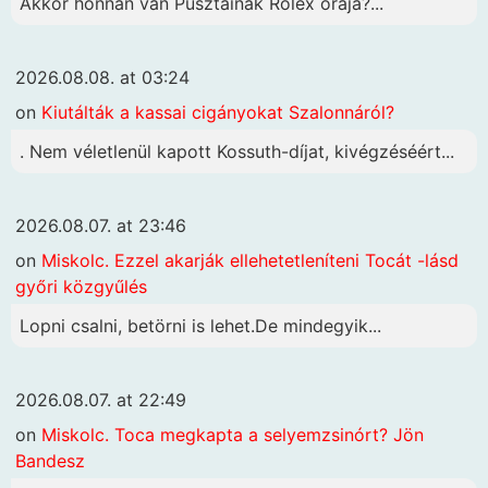
Akkor honnan van Pusztainak Rolex órája?...
2026.08.08. at 03:24
on
Kiutálták a kassai cigányokat Szalonnáról?
. Nem véletlenül kapott Kossuth-díjat, kivégzéséért...
2026.08.07. at 23:46
on
Miskolc. Ezzel akarják ellehetetleníteni Tocát -lásd
győri közgyűlés
Lopni csalni, betörni is lehet.De mindegyik...
2026.08.07. at 22:49
on
Miskolc. Toca megkapta a selyemzsinórt? Jön
Bandesz