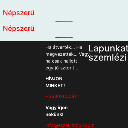
Népszerű
Népszerű
Lapunka
Ha átverték… Ha
megvezették… Vagy
szemlézi
ha csak hallott
egy jó sztorit…
HÍVJON
MINKET!
+36302600871
Vagy írjon
nekünk!
info@eszakhirnok.com