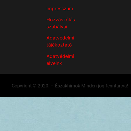
Impresszum
Hozzászólás
szabályai
Adatvédelmi
tájékoztató
Adatvédelmi
elveink
Copyright © 2020. – Északhírnök Minden jog fenntartva!