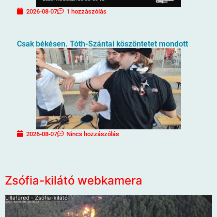
2026-08-07
1 hozzászólás
Csak békésen. Tóth-Szántai köszöntetet mondott
2026-08-07
Nincs hozzászólás
Zsófia-kilátó webkamera