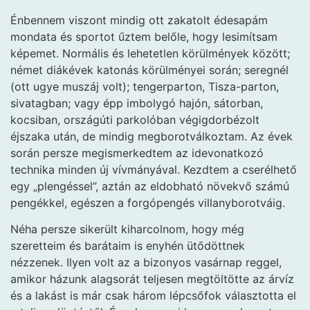
Énbennem viszont mindig ott zakatolt édesapám
mondata és sportot űztem belőle, hogy lesimítsam
képemet. Normális és lehetetlen körülmények között;
német diákévek katonás körülményei során; seregnél
(ott ugye muszáj volt); tengerparton, Tisza-parton,
sivatagban; vagy épp imbolygó hajón, sátorban,
kocsiban, országúti parkolóban végigdorbézolt
éjszaka után, de mindig megborotválkoztam. Az évek
során persze megismerkedtem az idevonatkozó
technika minden új vívmányával. Kezdtem a cserélhető
egy „plengéssel”, aztán az eldobható növekvő számú
pengékkel, egészen a forgópengés villanyborotváig.
Néha persze sikerült kiharcolnom, hogy még
szeretteim és barátaim is enyhén ütődöttnek
nézzenek. Ilyen volt az a bizonyos vasárnap reggel,
amikor házunk alagsorát teljesen megtöltötte az árvíz
és a lakást is már csak három lépcsőfok választotta el