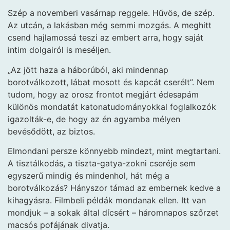
Szép a novemberi vasárnap reggele. Hűvös, de szép.
Az utcán, a lakásban még semmi mozgás. A meghitt
csend hajlamossá teszi az embert arra, hogy saját
intim dolgairól is meséljen.
„Az jött haza a háborúból, aki mindennap
borotválkozott, lábat mosott és kapcát cserélt”. Nem
tudom, hogy az orosz frontot megjárt édesapám
különös mondatát katonatudományokkal foglalkozók
igazolták-e, de hogy az én agyamba mélyen
bevésődött, az biztos.
Elmondani persze könnyebb mindezt, mint megtartani.
A tisztálkodás, a tiszta-gatya-zokni cseréje sem
egyszerű mindig és mindenhol, hát még a
borotválkozás? Hányszor támad az embernek kedve a
kihagyásra. Filmbeli példák mondanak ellen. Itt van
mondjuk – a sokak által dícsért – háromnapos szőrzet
macsós pofájának divatja.