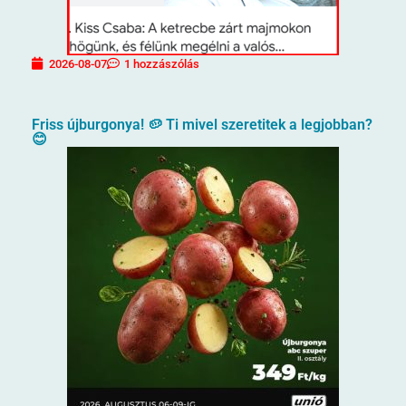
2026-08-07
1 hozzászólás
Friss újburgonya! 🥔 Ti mivel szeretitek a legjobban?
😊