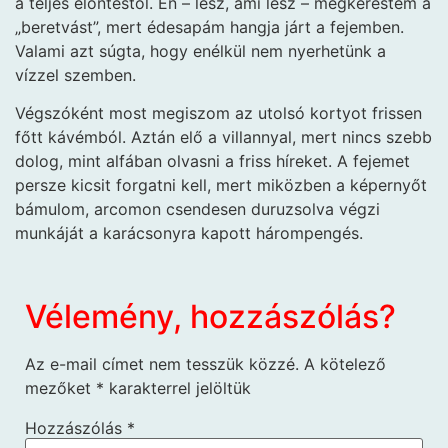
a teljes elöntéstől. Én – lesz, ami lesz – megkerestem a
„beretvást”, mert édesapám hangja járt a fejemben.
Valami azt súgta, hogy enélkül nem nyerhetünk a
vízzel szemben.
Végszóként most megiszom az utolsó kortyot frissen
főtt kávémból. Aztán elő a villannyal, mert nincs szebb
dolog, mint alfában olvasni a friss híreket. A fejemet
persze kicsit forgatni kell, mert miközben a képernyőt
bámulom, arcomon csendesen duruzsolva végzi
munkáját a karácsonyra kapott hárompengés.
Vélemény, hozzászólás?
Az e-mail címet nem tesszük közzé.
A kötelező
mezőket
*
karakterrel jelöltük
Hozzászólás
*