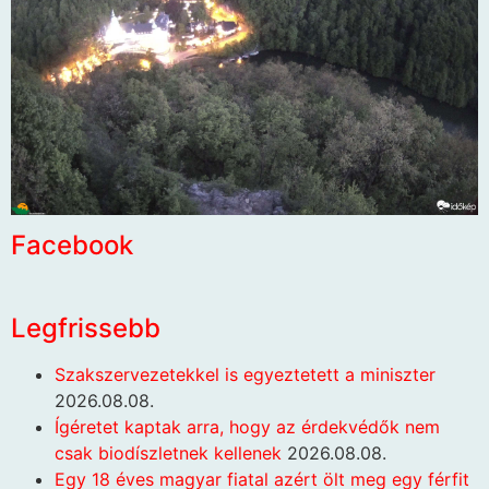
Facebook
Legfrissebb
Szakszervezetekkel is egyeztetett a miniszter
2026.08.08.
Ígéretet kaptak arra, hogy az érdekvédők nem
csak biodíszletnek kellenek
2026.08.08.
Egy 18 éves magyar fiatal azért ölt meg egy férfit