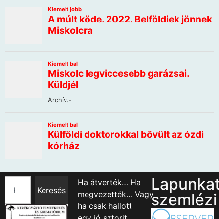
Lapunka
Ha átverték… Ha
Keresés
megvezették… Vagy
szemlézi
ha csak hallott
egy jó sztorit…