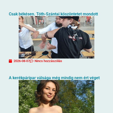
Csak békésen. Tóth-Szántai köszöntetet mondott
2026-08-07
Nincs hozzászólás
A kerékpáripar válsága még mindig nem ért véget