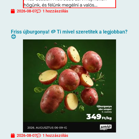
2026-08-07
1 hozzászólás
Friss újburgonya! 🥔 Ti mivel szeretitek a legjobban?
😊
2026-08-07
1 hozzászólás