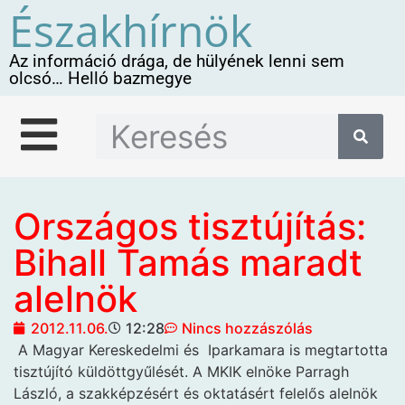
Északhírnök
Az információ drága, de hülyének lenni sem
olcsó… Helló bazmegye
Országos tisztújítás:
Bihall Tamás maradt
alelnök
2012.11.06.
12:28
Nincs hozzászólás
A Magyar Kereskedelmi és
Iparkamara is megtartotta
tisztújító küldöttgyűlését. A MKIK elnöke Parragh
László, a szakképzésért és oktatásért felelős alelnök