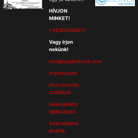
HÍVJON
MINKET!
+36302600871
Vagy írjon
nekünk!
info@eszakhirnok.com
Impresszum
Hozzászólás
szabályai
Adatvédelmi
tájékoztató
Adatvédelmi
elveink