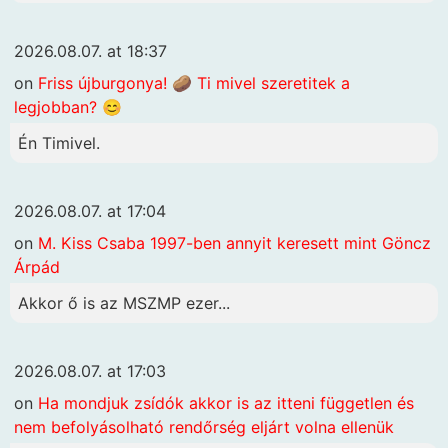
2026.08.07. at 18:37
on
Friss újburgonya! 🥔 Ti mivel szeretitek a
legjobban? 😊
Én Timivel.
2026.08.07. at 17:04
on
M. Kiss Csaba 1997-ben annyit keresett mint Göncz
Árpád
Akkor ő is az MSZMP ezer...
2026.08.07. at 17:03
on
Ha mondjuk zsídók akkor is az itteni független és
nem befolyásolható rendőrség eljárt volna ellenük