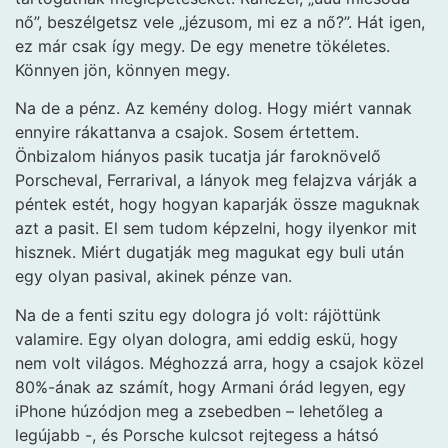
nő”, beszélgetsz vele „jézusom, mi ez a nő?”. Hát igen,
ez már csak így megy. De egy menetre tökéletes.
Könnyen jön, könnyen megy.
Na de a pénz. Az kemény dolog. Hogy miért vannak
ennyire rákattanva a csajok. Sosem értettem.
Önbizalom hiányos pasik tucatja jár faroknövelő
Porscheval, Ferrarival, a lányok meg felajzva várják a
péntek estét, hogy hogyan kaparják össze maguknak
azt a pasit. El sem tudom képzelni, hogy ilyenkor mit
hisznek. Miért dugatják meg magukat egy buli után
egy olyan pasival, akinek pénze van.
Na de a fenti szitu egy dologra jó volt: rájöttünk
valamire. Egy olyan dologra, ami eddig eskü, hogy
nem volt világos. Méghozzá arra, hogy a csajok közel
80%-ának az számít, hogy Armani órád legyen, egy
iPhone húzódjon meg a zsebedben – lehetőleg a
legújabb -, és Porsche kulcsot rejtegess a hátsó