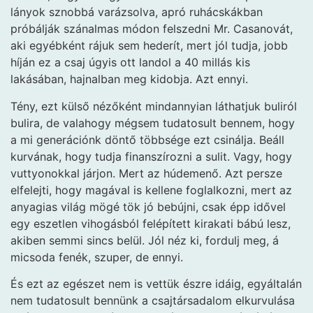
lányok sznobbá varázsolva, apró ruhácskákban
próbálják szánalmas módon felszedni Mr. Casanovát,
aki egyébként rájuk sem hederít, mert jól tudja, jobb
híján ez a csaj úgyis ott landol a 40 millás kis
lakásában, hajnalban meg kidobja. Azt ennyi.
Tény, ezt külső nézőként mindannyian láthatjuk buliról
bulira, de valahogy mégsem tudatosult bennem, hogy
a mi generációnk döntő többsége ezt csinálja. Beáll
kurvának, hogy tudja finanszírozni a sulit. Vagy, hogy
vuttyonokkal járjon. Mert az húdemenő. Azt persze
elfelejti, hogy magával is kellene foglalkozni, mert az
anyagias világ mögé tök jó bebújni, csak épp idővel
egy eszetlen vihogásból felépített kirakati bábú lesz,
akiben semmi sincs belül. Jól néz ki, fordulj meg, á
micsoda fenék, szuper, de ennyi.
És ezt az egészet nem is vettük észre idáig, egyáltalán
nem tudatosult bennünk a csajtársadalom elkurvulása