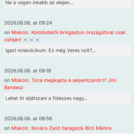
Ne a vegen inkabb az elejen...
2026.08.08. at 09:24
on
Miskolc. Komlóstetői bringaúton országútival csak
csínján! ☠️☠️☠️
Igazi miskolcikum. Ez még Veres volt?...
2026.08.08. at 09:18
on
Miskolc. Toca megkapta a selyemzsinórt? Jön
Bandesz
Lehet itt eljátszani a fideszes nagy...
2026.08.08. at 08:56
on
Miskolc. Kovács Zsolt haragszik Bíró Márkra