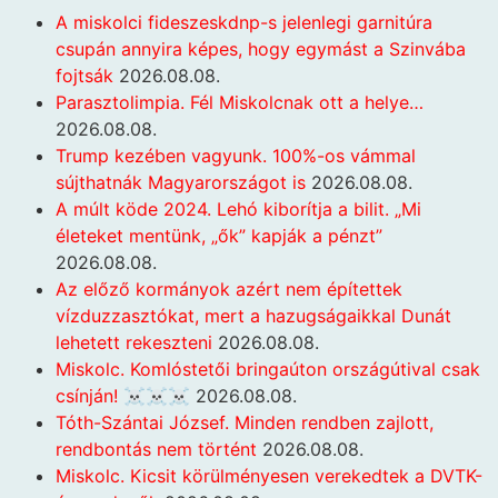
A miskolci fideszeskdnp-s jelenlegi garnitúra
csupán annyira képes, hogy egymást a Szinvába
fojtsák
2026.08.08.
Parasztolimpia. Fél Miskolcnak ott a helye…
2026.08.08.
Trump kezében vagyunk. 100%-os vámmal
sújthatnák Magyarországot is
2026.08.08.
A múlt köde 2024. Lehó kiborítja a bilit. „Mi
életeket mentünk, „ők” kapják a pénzt”
2026.08.08.
Az előző kormányok azért nem építettek
vízduzzasztókat, mert a hazugságaikkal Dunát
lehetett rekeszteni
2026.08.08.
Miskolc. Komlóstetői bringaúton országútival csak
csínján! ☠️☠️☠️
2026.08.08.
Tóth-Szántai József. Minden rendben zajlott,
rendbontás nem történt
2026.08.08.
Miskolc. Kicsit körülményesen verekedtek a DVTK-