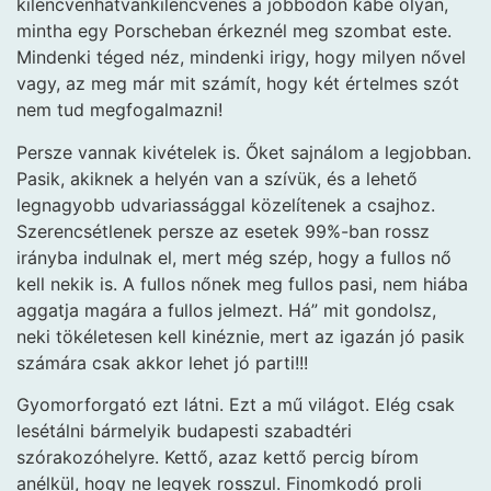
kilencvenhatvankilencvenes a jobbodon kábé olyan,
mintha egy Porscheban érkeznél meg szombat este.
Mindenki téged néz, mindenki irigy, hogy milyen nővel
vagy, az meg már mit számít, hogy két értelmes szót
nem tud megfogalmazni!
Persze vannak kivételek is. Őket sajnálom a legjobban.
Pasik, akiknek a helyén van a szívük, és a lehető
legnagyobb udvariassággal közelítenek a csajhoz.
Szerencsétlenek persze az esetek 99%-ban rossz
irányba indulnak el, mert még szép, hogy a fullos nő
kell nekik is. A fullos nőnek meg fullos pasi, nem hiába
aggatja magára a fullos jelmezt. Há” mit gondolsz,
neki tökéletesen kell kinéznie, mert az igazán jó pasik
számára csak akkor lehet jó parti!!!
Gyomorforgató ezt látni. Ezt a mű világot. Elég csak
lesétálni bármelyik budapesti szabadtéri
szórakozóhelyre. Kettő, azaz kettő percig bírom
anélkül, hogy ne legyek rosszul. Finomkodó proli