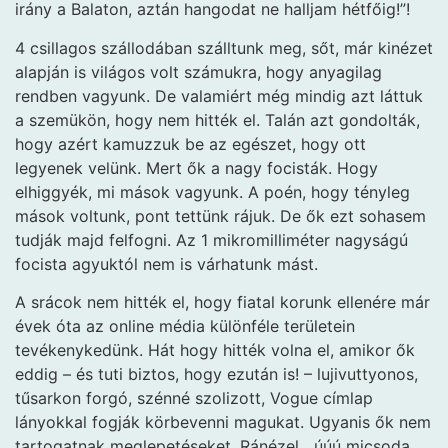
irány a Balaton, aztán hangodat ne halljam hétfőig!”!
4 csillagos szállodában szálltunk meg, sőt, már kinézet
alapján is világos volt számukra, hogy anyagilag
rendben vagyunk. De valamiért még mindig azt láttuk
a szemükön, hogy nem hitték el. Talán azt gondolták,
hogy azért kamuzzuk be az egészet, hogy ott
legyenek velünk. Mert ők a nagy focisták. Hogy
elhiggyék, mi mások vagyunk. A poén, hogy tényleg
mások voltunk, pont tettünk rájuk. De ők ezt sohasem
tudják majd felfogni. Az 1 mikromilliméter nagyságú
focista agyuktól nem is várhatunk mást.
A srácok nem hitték el, hogy fiatal korunk ellenére már
évek óta az online média különféle területein
tevékenykedünk. Hát hogy hitték volna el, amikor ők
eddig – és tuti biztos, hogy ezután is! – lujivuttyonos,
tűsarkon forgó, szénné szolizott, Vogue címlap
lányokkal fogják körbevenni magukat. Ugyanis ők nem
tartogatnak meglepetéseket. Ránézel, „úúú micsoda