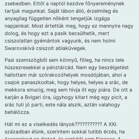
zsebedben. Ettől a naptól kezdve főnyereménynek
tartjuk magunkat. Saját lábon álló, érzelmileg és
anyagilag független nőként tengetjük izgága
napjainkat. Most értettük meg, hogy ez mennyire nagy
dolog, és hogy ezt a pasik becsülhetik, mert
csiszolatlan gyémántok vagyunk, és nem holmi
Swarovskivá csiszolt ablaküvegek.
Pasi szemszögből sem könnyű, főleg, ha nincs tele
húszezresekkel a pénztárcád. Nem egy beszélgetést
hallottam már szórakozóhelyek mosdójában, ahol a
csajok panaszkodtak, hogy helyes, helyes a srác, de
mekkora smucig, meg sem hívja őt egy piára. De ott a
karján a Bvlgari óra, úgyhogy kitart még egy picit, a
srác tuti jó parti, este nála alszik, aztán valahogy
behálózza.
Hát mi ez a viselkedés lányok??????????? A XXI.
században élünk, szerintem sokkal tutibb érzés, ha
összerakod az életed, és senkitől sem függesz. A