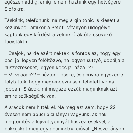
egészen addig, amíg le nem húztunk egy hétvégére
Siófokra.
Táskánk, telefonunk, na meg a gin tonic is kiesett a
kezünkből, amikor a Petőfi sétányon üldögélve
kaptunk egy kérdést a velünk órák óta csövező
focistáktól.
– Csajok, na de azért nektek is fontos az, hogy egy
pasi jól legyen felöltözve, ne legyen suttyó, dobálja a
húszezreseket, legyen kocsija, háza…??
– Mi vaaaan?? – néztünk össze, és annyira egyszerre
folytattuk, hogy megrendezni sem lehetett volna
jobban- Srácok, mi megszerezzük magunknak azt,
amire szükségünk van!
A srácok nem hitték el. Na meg azt sem, hogy 22
évesen nem apuci pici lányai vagyunk, akinek
megtömték a lujivuttyonnyát húszezresekkel, a
buksijukat meg egy apai instrukcióval: „Nesze lányom,