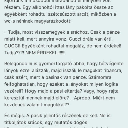
kijöttünk a mosdóból maradandó élményben volt
részem. Egy alkoholtól ittas lány pakolta össze az
egyébként rohadtul szétcsúszott arcát, miközben a
wc-s néninek magyarázkodott:
– Tudja, most visszamegyek a sráchoz. Csak a pénze
miatt kell, mert annyira vonz. Gucci órája van érti,
GUCCI! Egyébként rohadtul megaláz, de nem érdekel!
Tudja???! NEM ÉRDEKEL!!!!!!!
Belegondolni is gyomorforgató abba, hogy hétvégente
lányok ezrei alázzák, majd isszák le magukat ribancra,
csak azért, mert a pasinak van pénze. Számomra
felfoghatatlan, hogy ezeket a lányokat milyen logika
vezéreli? Hogy majd a pasi eltartja? Vagy, hogy rajta
keresztül mennek majd előre? .. Apropó. Miért nem
kezdenek valamit magukkal??
És mégis. A pasik jelentős részének ez kell. Ne is
titkoljátok srácok, egy mutatós dögös