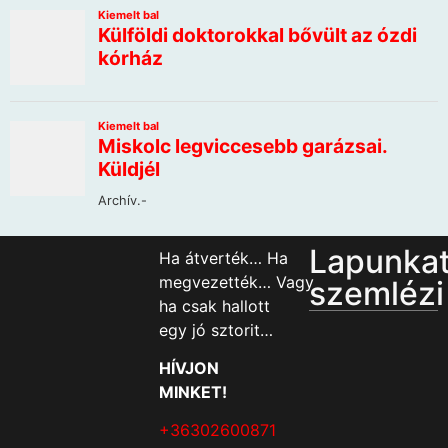
Lapunka
Ha átverték… Ha
megvezették… Vagy
szemlézi
ha csak hallott
egy jó sztorit…
HÍVJON
MINKET!
+36302600871