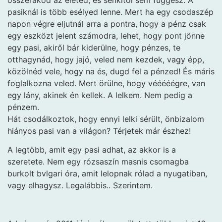
pasiknál is több esélyed lenne. Mert ha egy csodaszép
napon végre eljutnál arra a pontra, hogy a pénz csak
egy eszközt jelent számodra, lehet, hogy pont jönne
egy pasi, akiről bár kiderülne, hogy pénzes, te
otthagynád, hogy jajó, veled nem kezdek, vagy épp,
közölnéd vele, hogy na és, dugd fel a pénzed! És máris
foglalkozna veled. Mert örülne, hogy vééééégre, van
egy lány, akinek én kellek. A lelkem. Nem pedig a
pénzem.
Hát csodálkoztok, hogy ennyi lelki sérült, önbizalom
hiányos pasi van a világon? Térjetek már észhez!
A legtöbb, amit egy pasi adhat, az akkor is a
szeretete. Nem egy rózsaszín masnis csomagba
burkolt bvlgari óra, amit lelopnak rólad a nyugatiban,
vagy elhagysz. Legalábbis.. Szerintem.