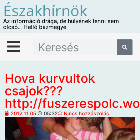
Északhírnök
Az információ drága, de hülyének lenni sem
olcsó… Helló bazmegye
Hova kurvultok
csajok???
http://fuszerespolc.w
2012.11.05.
05:32
Nincs hozzászólás