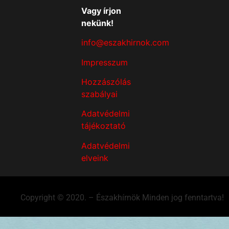
Vagy írjon
nekünk!
info@eszakhirnok.com
Impresszum
Hozzászólás
szabályai
Adatvédelmi
tájékoztató
Adatvédelmi
elveink
Copyright © 2020. – Északhírnök Minden jog fenntartva!