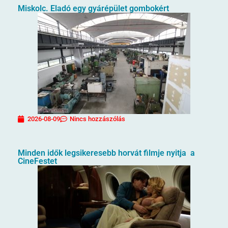
Miskolc. Eladó egy gyárépület gombokért
2026-08-09
Nincs hozzászólás
Minden idők legsikeresebb horvát filmje nyitja a
CineFestet