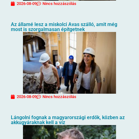
2026-08-09
Nincs hozzászólás
Az államé lesz a miskolci Avas szálló, amit még
most is szorgalmasan építgetnek
2026-08-09
Nincs hozzászólás
Lángolni fognak a magyarországi erdők, közben az
akkugyáraknak kell a víz