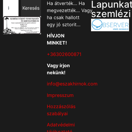
Lapunka
Ha átverték… Ha
Keresés
megvezették… Vagy
szemlézi
ha csak hallott
egy jó sztorit…
HÍVJON
MINKET!
+36302600871
Vagy írjon
nekünk!
info@eszakhirnok.com
Impresszum
Hozzászólás
szabályai
Adatvédelmi
tájékoztató