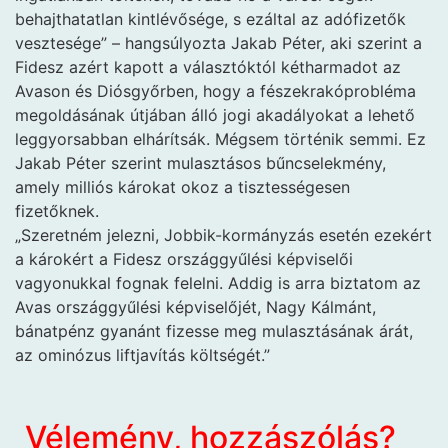
behajthatatlan kintlévősége, s ezáltal az adófizetők
vesztesége” – hangsúlyozta Jakab Péter, aki szerint a
Fidesz azért kapott a választóktól kétharmadot az
Avason és Diósgyőrben, hogy a fészekrakóprobléma
megoldásának útjában álló jogi akadályokat a lehető
leggyorsabban elhárítsák. Mégsem történik semmi. Ez
Jakab Péter szerint mulasztásos bűncselekmény,
amely milliós károkat okoz a tisztességesen
fizetőknek.
„Szeretném jelezni, Jobbik-kormányzás esetén ezekért
a károkért a Fidesz országgyűlési képviselői
vagyonukkal fognak felelni. Addig is arra biztatom az
Avas országgyűlési képviselőjét, Nagy Kálmánt,
bánatpénz gyanánt fizesse meg mulasztásának árát,
az ominózus liftjavítás költségét.”
Vélemény, hozzászólás?