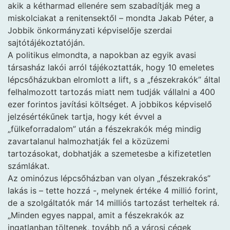
akik a kétharmad ellenére sem szabadítják meg a
miskolciakat a renitensektől – mondta Jakab Péter, a
Jobbik önkormányzati képviselője szerdai
sajtótájékoztatóján.
A politikus elmondta, a napokban az egyik avasi
társasház lakói arról tájékoztatták, hogy 10 emeletes
lépcsőházukban elromlott a lift, s a „fészekrakók” által
felhalmozott tartozás miatt nem tudják vállalni a 400
ezer forintos javítási költséget. A jobbikos képviselő
jelzésértékűnek tartja, hogy két évvel a
„fülkeforradalom” után a fészekrakók még mindig
zavartalanul halmozhatják fel a közüzemi
tartozásokat, dobhatják a szemetesbe a kifizetetlen
számlákat.
Az ominózus lépcsőházban van olyan „fészekrakós”
lakás is – tette hozzá -, melynek értéke 4 millió forint,
de a szolgáltatók már 14 milliós tartozást terheltek rá.
„Minden egyes nappal, amit a fészekrakók az
ingatlanban töltenek, tovább nő a városi cégek