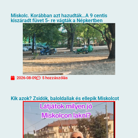
Miskolc. Korábban azt hazudták…A 9 centis
kiszáradt füvet 5- re vágták a Népkertben
2026-08-09
5 hozzászólás
Kik azok? Zsidók, baloldaliak és ellepik Miskolcot