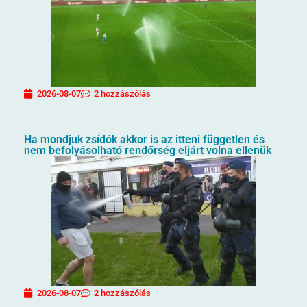
2026-08-07
2 hozzászólás
Ha mondjuk zsídók akkor is az itteni független és
nem befolyásolható rendőrség eljárt volna ellenük
2026-08-07
2 hozzászólás