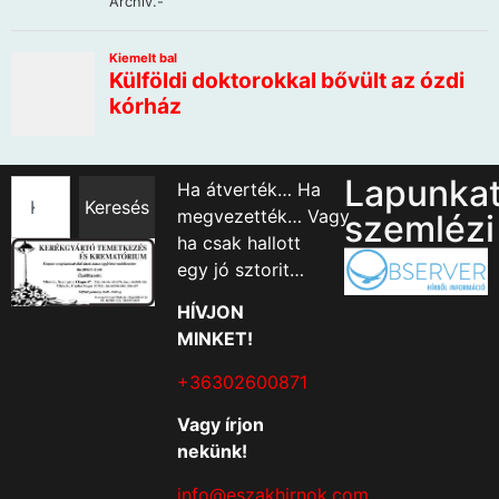
Lapunka
Ha átverték… Ha
Keresés
megvezették… Vagy
szemlézi
ha csak hallott
egy jó sztorit…
HÍVJON
MINKET!
+36302600871
Vagy írjon
nekünk!
info@eszakhirnok.com