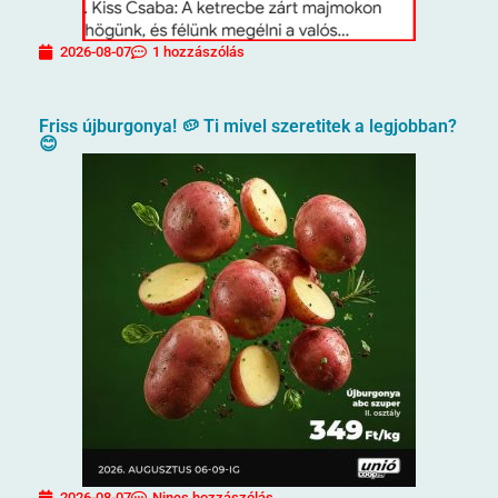
2026-08-07
1 hozzászólás
Friss újburgonya! 🥔 Ti mivel szeretitek a legjobban?
😊
2026-08-07
Nincs hozzászólás