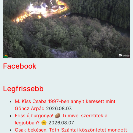
Facebook
Legfrissebb
M. Kiss Csaba 1997-ben annyit keresett mint
Göncz Árpád
2026.08.07.
Friss újburgonya! 🥔 Ti mivel szeretitek a
legjobban? 😊
2026.08.07.
Csak békésen. Tóth-Szántai köszöntetet mondott