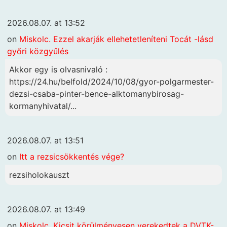
2026.08.07. at 13:52
on
Miskolc. Ezzel akarják ellehetetleníteni Tocát -lásd
győri közgyűlés
Akkor egy is olvasnivaló :
https://24.hu/belfold/2024/10/08/gyor-polgarmester-
dezsi-csaba-pinter-bence-alktomanybirosag-
kormanyhivatal/...
2026.08.07. at 13:51
on
Itt a rezsicsökkentés vége?
rezsiholokauszt
2026.08.07. at 13:49
on
Miskolc. Kicsit körülményesen verekedtek a DVTK-