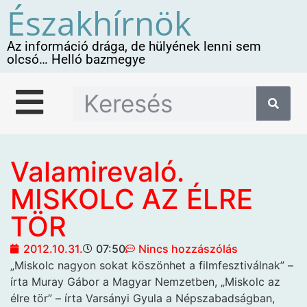
Északhírnök
Az információ drága, de hülyének lenni sem
olcsó… Helló bazmegye
Valamirevaló.
MISKOLC AZ ÉLRE
TÖR
2012.10.31.
07:50
Nincs hozzászólás
„Miskolc nagyon sokat
köszönhet a filmfesztiválnak” –
írta Muray Gábor a Magyar Nemzetben, „Miskolc az
élre tör” – írta Varsányi Gyula a Népszabadságban,