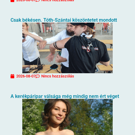
Csak békésen. Tóth-Szántai köszöntetet mondott
2026-08-07
Nincs hozzászólás
A kerékpáripar válsága még mindig nem ért véget