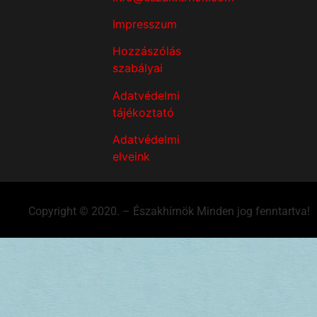
Impresszum
Hozzászólás
szabályai
Adatvédelmi
tájékoztató
Adatvédelmi
elveink
Copyright © 2020. – Északhírnök Minden jog fenntartva!