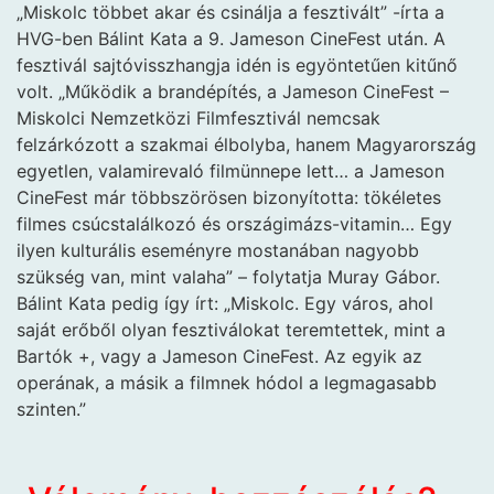
„Miskolc többet akar és csinálja a fesztivált” -írta a
HVG-ben Bálint Kata a 9. Jameson CineFest után. A
fesztivál sajtóvisszhangja idén is egyöntetűen kitűnő
volt. „Működik a brandépítés, a Jameson CineFest –
Miskolci Nemzetközi Filmfesztivál nemcsak
felzárkózott a szakmai élbolyba, hanem Magyarország
egyetlen, valamirevaló filmünnepe lett… a Jameson
CineFest már többszörösen bizonyította: tökéletes
filmes csúcstalálkozó és országimázs-vitamin… Egy
ilyen kulturális eseményre mostanában nagyobb
szükség van, mint valaha” – folytatja Muray Gábor.
Bálint Kata pedig így írt: „Miskolc. Egy város, ahol
saját erőből olyan fesztiválokat teremtettek, mint a
Bartók +, vagy a Jameson CineFest. Az egyik az
operának, a másik a filmnek hódol a legmagasabb
szinten.”