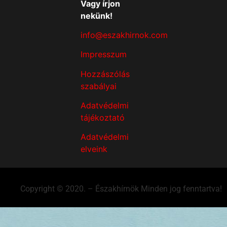
Vagy írjon
nekünk!
info@eszakhirnok.com
Impresszum
Hozzászólás
szabályai
Adatvédelmi
tájékoztató
Adatvédelmi
elveink
Copyright © 2020. – Északhírnök Minden jog fenntartva!