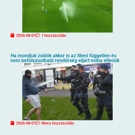
2026-08-07
1 hozzászólás
Ha mondjuk zsídók akkor is az itteni független és
nem befolyásolható rendőrség eljárt volna ellenük
2026-08-07
Nincs hozzászólás