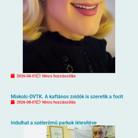
2026-08-07
Nincs hozzászólás
Miskolc-DVTK. A kaftános zsidók is szeretik a focit
2026-08-07
Nincs hozzászólás
Indulhat a szélerőmű parkok létesítése