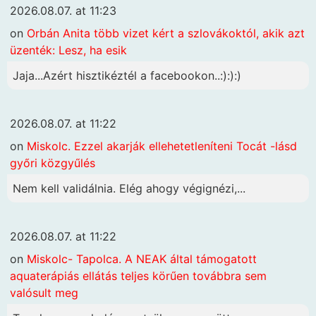
2026.08.07. at 11:23
on
Orbán Anita több vizet kért a szlovákoktól, akik azt
üzenték: Lesz, ha esik
Jaja...Azért hisztikéztél a facebookon..:):):)
2026.08.07. at 11:22
on
Miskolc. Ezzel akarják ellehetetleníteni Tocát -lásd
győri közgyűlés
Nem kell validálnia. Elég ahogy végignézi,...
2026.08.07. at 11:22
on
Miskolc- Tapolca. A NEAK által támogatott
aquaterápiás ellátás teljes körűen továbbra sem
valósult meg