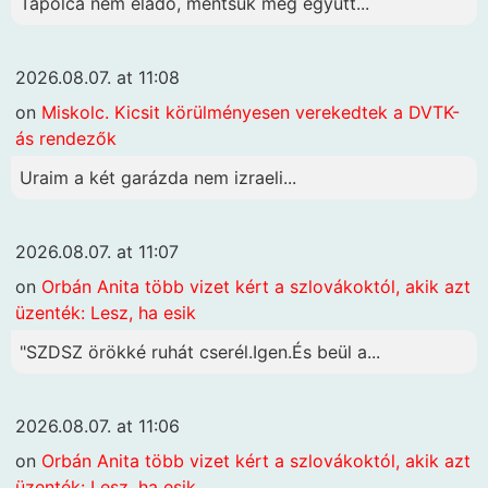
Tapolca nem eladó, mentsük meg együtt...
2026.08.07. at 11:08
on
Miskolc. Kicsit körülményesen verekedtek a DVTK-
ás rendezők
Uraim a két garázda nem izraeli...
2026.08.07. at 11:07
on
Orbán Anita több vizet kért a szlovákoktól, akik azt
üzenték: Lesz, ha esik
"SZDSZ örökké ruhát cserél.Igen.És beül a...
2026.08.07. at 11:06
on
Orbán Anita több vizet kért a szlovákoktól, akik azt
üzenték: Lesz, ha esik