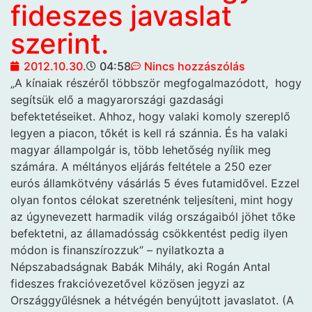
fideszes javaslat
szerint.
2012.10.30.
04:58
Nincs hozzászólás
„A kínaiak részéről többször megfogalmazódott,
hogy
segítsük elő a magyarországi gazdasági
befektetéseiket. Ahhoz, hogy valaki komoly szereplő
legyen a piacon, tőkét is kell rá szánnia. És ha valaki
magyar állampolgár is, több lehetőség nyílik meg
számára. A méltányos eljárás feltétele a 250 ezer
eurós államkötvény vásárlás 5 éves futamidővel. Ezzel
olyan fontos célokat szeretnénk teljesíteni, mint hogy
az úgynevezett harmadik világ országaiból jöhet tőke
befektetni, az államadósság csökkentést pedig ilyen
módon is finanszírozzuk” – nyilatkozta a
Népszabadságnak Babák Mihály, aki Rogán Antal
fideszes frakcióvezetővel közösen jegyzi az
Országgyűlésnek a hétvégén benyújtott javaslatot. (A