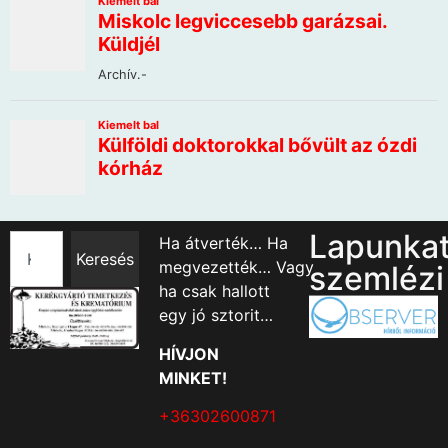
Lapunka
Ha átverték… Ha
Keresés
megvezették… Vagy
szemlézi
ha csak hallott
egy jó sztorit…
HÍVJON
MINKET!
+36302600871