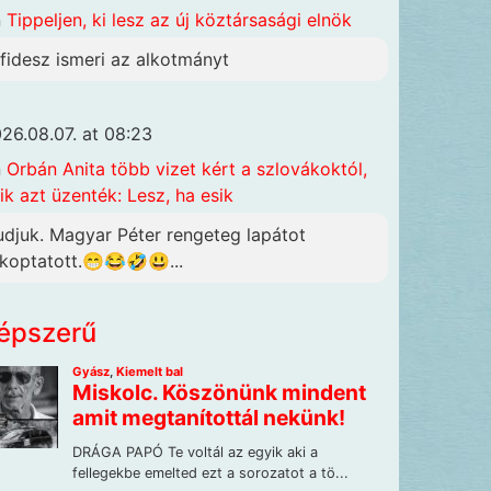
n
Tippeljen, ki lesz az új köztársasági elnök
 fidesz ismeri az alkotmányt
26.08.07. at 08:23
n
Orbán Anita több vizet kért a szlovákoktól,
ik azt üzenték: Lesz, ha esik
udjuk. Magyar Péter rengeteg lapátot
lkoptatott.😁😂🤣😃...
épszerű