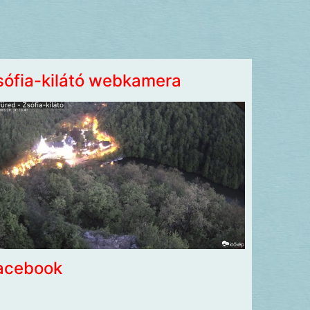
sófia-kilátó webkamera
acebook