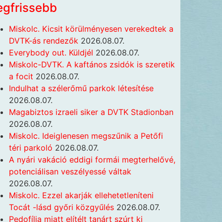
egfrissebb
Miskolc. Kicsit körülményesen verekedtek a
DVTK-ás rendezők
2026.08.07.
Everybody out. Küldjél
2026.08.07.
Miskolc-DVTK. A kaftános zsidók is szeretik
a focit
2026.08.07.
Indulhat a szélerőmű parkok létesítése
2026.08.07.
Magabiztos izraeli siker a DVTK Stadionban
2026.08.07.
Miskolc. Ideiglenesen megszűnik a Petőfi
téri parkoló
2026.08.07.
A nyári vakáció eddigi formái megterhelővé,
potenciálisan veszélyessé váltak
2026.08.07.
Miskolc. Ezzel akarják ellehetetleníteni
Tocát -lásd győri közgyűlés
2026.08.07.
Pedofília miatt elítélt tanárt szúrt ki