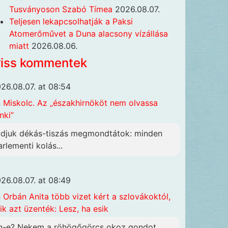
Tusványoson Szabó Tímea
2026.08.07.
Teljesen lekapcsolhatják a Paksi
Atomerőművet a Duna alacsony vízállása
miatt
2026.08.06.
riss kommentek
26.08.07. at 08:54
n
Miskolc. Az „északhirnököt nem olvassa
nki”
udjuk dékás-tiszás megmondtátok: minden
arlementi kolás...
26.08.07. at 08:49
n
Orbán Anita több vizet kért a szlovákoktól,
ik azt üzenték: Lesz, ha esik
n-e? Nekem a röhögőgörcs okoz gondot,...