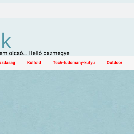
ök
 sem olcsó… Helló bazmegye
azdaság
Külföld
Tech-tudomány-kütyü
Outdoor