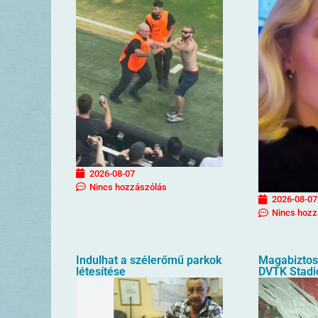
2026-08-07
Nincs hozzászólás
2026-08-07
Nincs hozz
Indulhat a szélerőmű parkok
Magabiztos 
létesítése
DVTK Stad