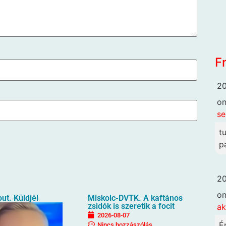
F
20
o
se
t
p
20
o
ut. Küldjél
Miskolc-DVTK. A kaftános
zsidók is szeretik a focit
ak
2026-08-07
É
Nincs hozzászólás