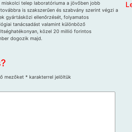
miskolci telep laboratóriuma a jövőben jobb
L
ovábbra is szakszerűen és szabvány szerint végzi a
k gyártásközi ellenőrzését, folyamatos
lógiai tanácsadást valamint különböző
ltséghatékonyan, közel 20 millió forintos
mber dogozik majd.
s?
ző mezőket
*
karakterrel jelöltük