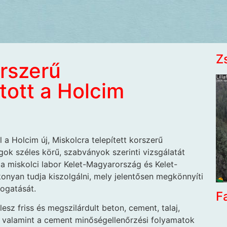
Z
rszerű
tott a Holcim
 a Holcim új, Miskolcra telepített korszerű
ok széles körű, szabványok szerinti vizsgálatát
 miskolci labor Kelet-Magyarország és Kelet-
onyan tudja kiszolgálni, mely jelentősen megkönnyíti
mogatását.
F
esz friss és megszilárdult beton, cement, talaj,
 valamint a cement minőségellenőrzési folyamatok