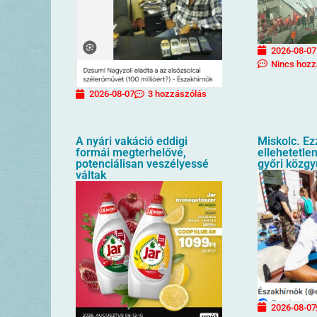
2026-08-07
Nincs hozz
2026-08-07
3 hozzászólás
A nyári vakáció eddigi
Miskolc. Ez
formái megterhelővé,
ellehetetlen
potenciálisan veszélyessé
győri közgy
váltak
2026-08-07