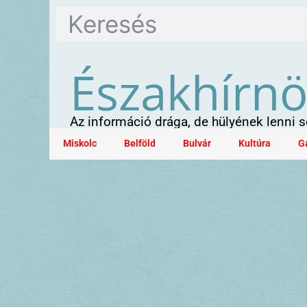
Északhírn
Az információ drága, de hülyének lenni
Miskolc
Belföld
Bulvár
Kultúra
G