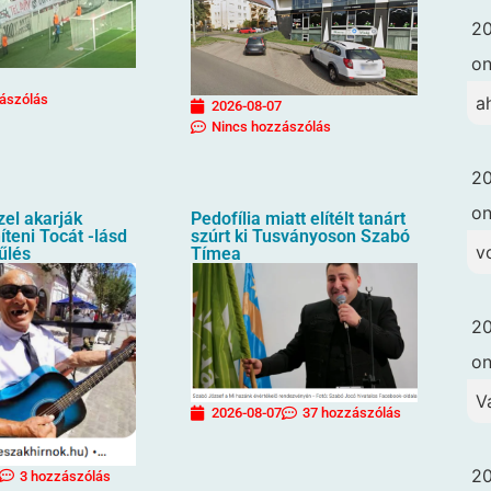
20
o
ászólás
a
2026-08-07
Nincs hozzászólás
20
o
zel akarják
Pedofília miatt elítélt tanárt
íteni Tocát -lásd
szúrt ki Tusványoson Szabó
vo
űlés
Tímea
20
o
V
2026-08-07
37 hozzászólás
20
3 hozzászólás