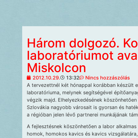
Három dolgozó. Ko
laboratóriumot ava
Miskolcon
2012.10.29.
13:32
Nincs hozzászólás
A tervezettnél két hónappal
korábban készült el
laboratóriuma, melynek segítségével építőanyag
végzik majd. Elhelyezkedésének köszönhetően a
Szlovákia nagyobb városait is gyorsan és haték
a régióban jelen lévő partnerei munkájának tá
A fejlesztésnek köszönhetően a labor alkalmas l
homok, homokos kavics és kavics vizsgálatára,