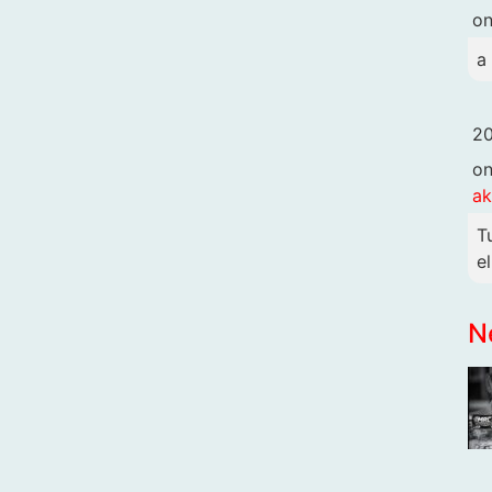
o
a
20
o
ak
T
e
N