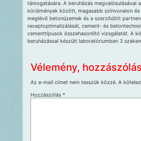
támogatására. A beruházás megvalósulásával a 
körülmények között, magasabb színvonalon és t
meglévő betonüzemek és a szerződött partnere
receptoptimalizálását, cement- és betontechno
cementtípusok összehasonlító vizsgálatát. A kö
beruházással készült laboratóriumban 3 szake
Vélemény, hozzászólá
Az e-mail címet nem tesszük közzé.
A kötele
Hozzászólás
*