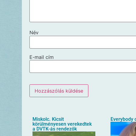
Név
E-mail cím
Miskolc. Kicsit
Everybody o
körülményesen verekedtek
a DVTK-ás rendezők