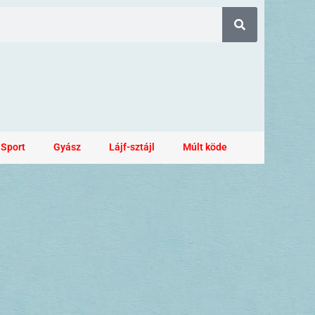
Sport
Gyász
Lájf-sztájl
Múlt köde