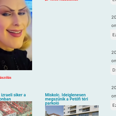
20
o
E
20
o
D
ászólás
20
izraeli siker a
Miskolc. Ideiglenesen
o
ionban
megszűnik a Petőfi téri
parkoló
E