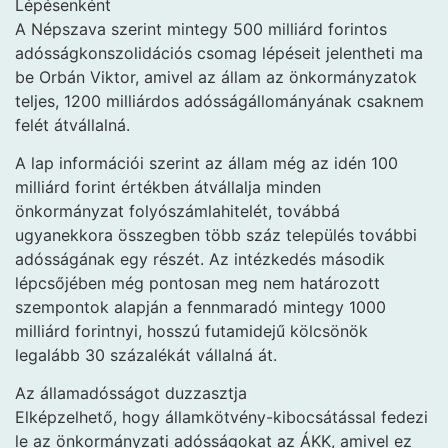
Lépésenként
A Népszava szerint mintegy 500 milliárd forintos
adósságkonszolidációs csomag lépéseit jelentheti ma
be Orbán Viktor, amivel az állam az önkormányzatok
teljes, 1200 milliárdos adósságállományának csaknem
felét átvállalná.
A lap információi szerint az állam még az idén 100
milliárd forint értékben átvállalja minden
önkormányzat folyószámlahitelét, továbbá
ugyanekkora összegben több száz település további
adósságának egy részét. Az intézkedés második
lépcsőjében még pontosan meg nem határozott
szempontok alapján a fennmaradó mintegy 1000
milliárd forintnyi, hosszú futamidejű kölcsönök
legalább 30 százalékát vállalná át.
Az államadósságot duzzasztja
Elképzelhető, hogy államkötvény-kibocsátással fedezi
le az önkormányzati adósságokat az ÁKK, amivel ez