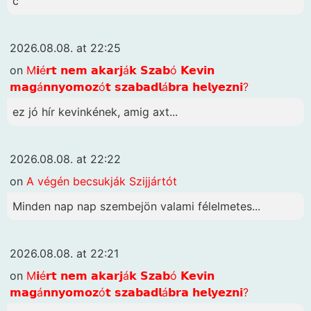
c
2026.08.08. at 22:25
on
M𝗶é𝗿𝘁 𝗻𝗲𝗺 𝗮𝗸𝗮𝗿𝗷á𝗸 𝗦𝘇𝗮𝗯ó 𝗞𝗲𝘃𝗶𝗻
𝗺𝗮𝗴á𝗻𝗻𝘆𝗼𝗺𝗼𝘇ó𝘁 𝘀𝘇𝗮𝗯𝗮𝗱𝗹á𝗯𝗿𝗮 𝗵𝗲𝗹𝘆𝗲𝘇𝗻𝗶?
ez jó hír kevinkének, amig axt...
2026.08.08. at 22:22
on
A végén becsukják Szijjártót
Minden nap nap szembejön valami félelmetes...
2026.08.08. at 22:21
on
M𝗶é𝗿𝘁 𝗻𝗲𝗺 𝗮𝗸𝗮𝗿𝗷á𝗸 𝗦𝘇𝗮𝗯ó 𝗞𝗲𝘃𝗶𝗻
𝗺𝗮𝗴á𝗻𝗻𝘆𝗼𝗺𝗼𝘇ó𝘁 𝘀𝘇𝗮𝗯𝗮𝗱𝗹á𝗯𝗿𝗮 𝗵𝗲𝗹𝘆𝗲𝘇𝗻𝗶?