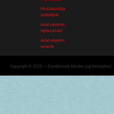
Hozzászólás
szabályai
Adatvédelmi
tájékoztató
Adatvédelmi
elveink
Copyright © 2020. – Északhírnök Minden jog fenntartva!