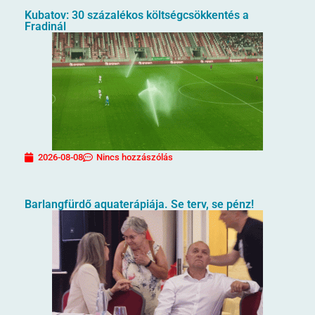
Kubatov: 30 százalékos költségcsökkentés a
Fradinál
2026-08-08
Nincs hozzászólás
Barlangfürdő aquaterápiája. Se terv, se pénz!