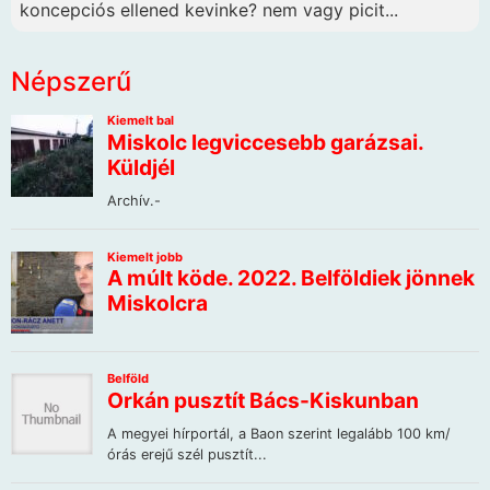
koncepciós ellened kevinke? nem vagy picit...
Népszerű