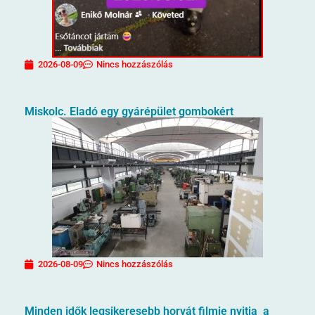
2026-08-09
Nincs hozzászólás
Miskolc. Eladó egy gyárépület gombokért
2026-08-09
Nincs hozzászólás
Minden idők legsikeresebb horvát filmje nyitja a