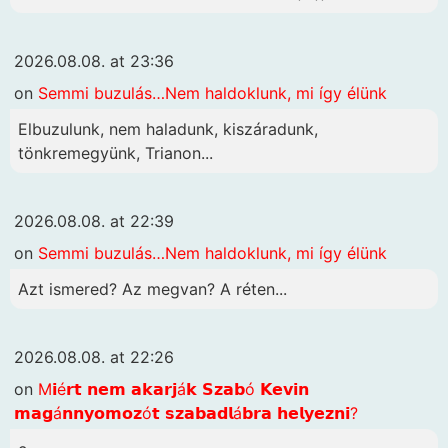
2026.08.08. at 23:36
on
Semmi buzulás…Nem haldoklunk, mi így élünk
Elbuzulunk, nem haladunk, kiszáradunk,
tönkremegyünk, Trianon...
2026.08.08. at 22:39
on
Semmi buzulás…Nem haldoklunk, mi így élünk
Azt ismered? Az megvan? A réten...
2026.08.08. at 22:26
on
M𝗶é𝗿𝘁 𝗻𝗲𝗺 𝗮𝗸𝗮𝗿𝗷á𝗸 𝗦𝘇𝗮𝗯ó 𝗞𝗲𝘃𝗶𝗻
𝗺𝗮𝗴á𝗻𝗻𝘆𝗼𝗺𝗼𝘇ó𝘁 𝘀𝘇𝗮𝗯𝗮𝗱𝗹á𝗯𝗿𝗮 𝗵𝗲𝗹𝘆𝗲𝘇𝗻𝗶?