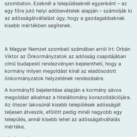
szombaton. Ezeknél a településeknél egyenként – az
egy főre jutó helyi adóbevételek alapján – számolják ki
az adósságátvállalást úgy, hogy a gazdagabbaknak
kisebb mértékben segítenek.
A Magyar Nemzet szombati számában arról írt: Orbán
Viktor az Önkormányzatok az adósság csapdájában
című budapesti rendezvényen bejelentheti, hogy a
kormány milyen megoldást kínál az eladósodott
önkormányzatok helyzetének rendezésére.
A kormányfő bejelentése alapján a kormány sávos
megoldást alkalmaz a hitelállomány konszolidációjára.
Az ötezer lakosúnál kisebb települések adósságát
teljesen átveszik, efölött pedig minél nagyobb egy
település, annál kisebb lehet az adósságátvállalás
mértéke.