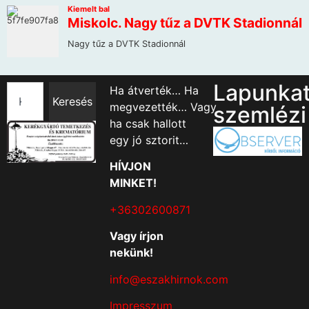
Lapunka
Ha átverték… Ha
Keresés
megvezették… Vagy
szemlézi
ha csak hallott
egy jó sztorit…
HÍVJON
MINKET!
+36302600871
Vagy írjon
nekünk!
info@eszakhirnok.com
Impresszum