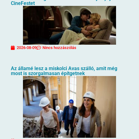
CineFestet
2026-08-09
Nincs hozzászólás
Az államé lesz a miskolci Avas szálló, amit még
most is szorgalmasan építgetnek