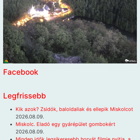
Facebook
Legfrissebb
Kik azok? Zsidók, baloldaliak és ellepik Miskolcot
2026.08.09.
Miskolc. Eladó egy gyárépület gombokért
2026.08.09.
Minden idők legsikeresebb horvát filmje nyitja a