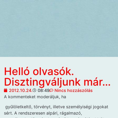
Helló olvasók.
Disztingváljunk már…
2012.10.24.
08:49
Nincs hozzászólás
A kommenteket moderáljuk, ha
gyűlöletkeltő, törvényt, illetve személyiségi jogokat
sért. A rendszeresen alpári, rágalmazó,