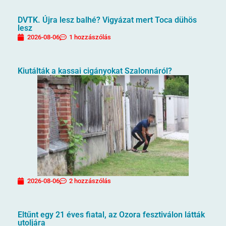
DVTK. Újra lesz balhé? Vigyázat mert Toca dühös
lesz
2026-08-06
1 hozzászólás
Kiutálták a kassai cigányokat Szalonnáról?
2026-08-06
2 hozzászólás
Eltűnt egy 21 éves fiatal, az Ozora fesztiválon látták
utoljára