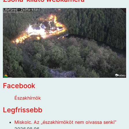
Facebook
Északhírnök
Legfrissebb
Miskolc. Az „északhirnököt nem olvassa senki”