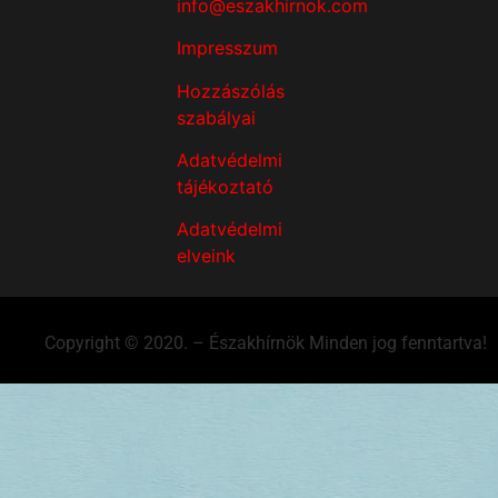
info@eszakhirnok.com
Impresszum
Hozzászólás
szabályai
Adatvédelmi
tájékoztató
Adatvédelmi
elveink
Copyright © 2020. – Északhírnök Minden jog fenntartva!