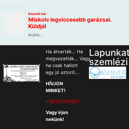
Lapunka
Ha átverték… Ha
megvezették… Vagy
szemlézi
ha csak hallott
egy jó sztorit…
HÍVJON
MINKET!
+36302600871
Vagy írjon
nekünk!