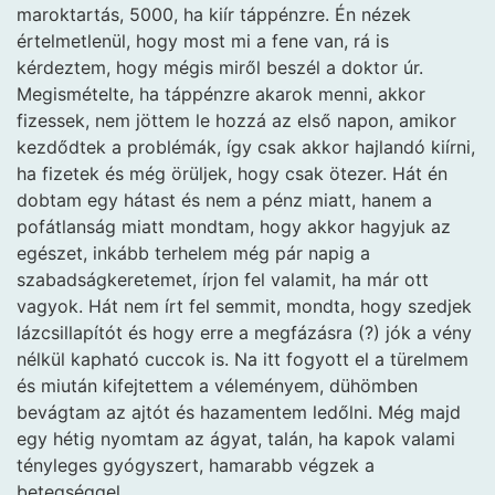
maroktartás, 5000, ha kiír táppénzre. Én nézek
értelmetlenül, hogy most mi a fene van, rá is
kérdeztem, hogy mégis miről beszél a doktor úr.
Megismételte, ha táppénzre akarok menni, akkor
fizessek, nem jöttem le hozzá az első napon, amikor
kezdődtek a problémák, így csak akkor hajlandó kiírni,
ha fizetek és még örüljek, hogy csak ötezer. Hát én
dobtam egy hátast és nem a pénz miatt, hanem a
pofátlanság miatt mondtam, hogy akkor hagyjuk az
egészet, inkább terhelem még pár napig a
szabadságkeretemet, írjon fel valamit, ha már ott
vagyok. Hát nem írt fel semmit, mondta, hogy szedjek
lázcsillapítót és hogy erre a megfázásra (?) jók a vény
nélkül kapható cuccok is. Na itt fogyott el a türelmem
és miután kifejtettem a véleményem, dühömben
bevágtam az ajtót és hazamentem ledőlni. Még majd
egy hétig nyomtam az ágyat, talán, ha kapok valami
tényleges gyógyszert, hamarabb végzek a
betegséggel.