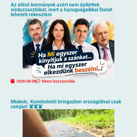
Az előző kormányok azért nem építettek
vízduzzasztókat, mert a hazugságaikkal Dunát
lehetett rekeszteni
2026-08-08
Nincs hozzászólás
Miskolc. Komlóstetői bringaúton országútival csak
csínján! ☠️☠️☠️