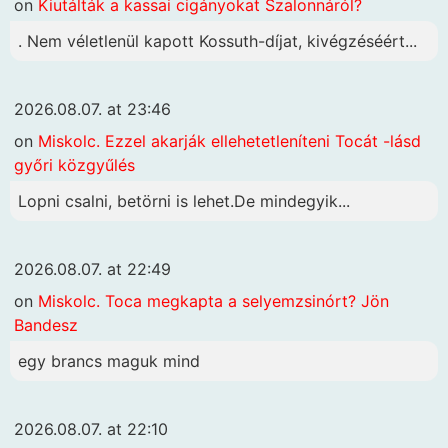
on
Kiutálták a kassai cigányokat Szalonnáról?
. Nem véletlenül kapott Kossuth-díjat, kivégzéséért...
2026.08.07. at 23:46
on
Miskolc. Ezzel akarják ellehetetleníteni Tocát -lásd
győri közgyűlés
Lopni csalni, betörni is lehet.De mindegyik...
2026.08.07. at 22:49
on
Miskolc. Toca megkapta a selyemzsinórt? Jön
Bandesz
egy brancs maguk mind
2026.08.07. at 22:10