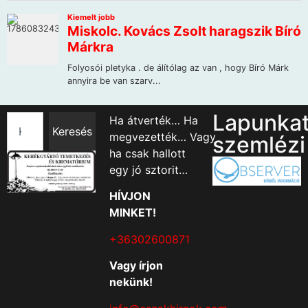
Lapunka
Ha átverték… Ha
Keresés
megvezették… Vagy
szemlézi
ha csak hallott
egy jó sztorit…
HÍVJON
MINKET!
+36302600871
Vagy írjon
nekünk!