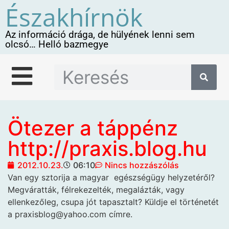
Északhírnök
Az információ drága, de hülyének lenni sem
olcsó… Helló bazmegye
Ötezer a táppénz
http://praxis.blog.hu
2012.10.23.
06:10
Nincs hozzászólás
Van egy sztorija a magyar
egészségügy helyzetéről?
Megváratták, félrekezelték, megalázták, vagy
ellenkezőleg, csupa jót tapasztalt? Küldje el történetét
a praxisblog@yahoo.com címre.