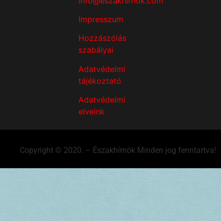
info@eszakhirnok.com
Impresszum
Hozzászólás
szabályai
Adatvédelmi
tájékoztató
Adatvédelmi
elveink
Copyright © 2020. – Északhírnök Minden jog fenntartva!