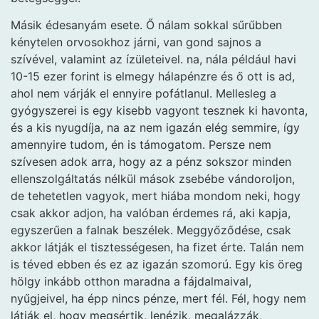
Másik édesanyám esete. Ő nálam sokkal sűrűbben
kénytelen orvosokhoz járni, van gond sajnos a
szívével, valamint az ízületeivel. na, nála például havi
10-15 ezer forint is elmegy hálapénzre és ő ott is ad,
ahol nem várják el ennyire pofátlanul. Mellesleg a
gyógyszerei is egy kisebb vagyont tesznek ki havonta,
és a kis nyugdíja, na az nem igazán elég semmire, így
amennyire tudom, én is támogatom. Persze nem
szívesen adok arra, hogy az a pénz sokszor minden
ellenszolgáltatás nélkül mások zsebébe vándoroljon,
de tehetetlen vagyok, mert hiába mondom neki, hogy
csak akkor adjon, ha valóban érdemes rá, aki kapja,
egyszerűen a falnak beszélek. Meggyőződése, csak
akkor látják el tisztességesen, ha fizet érte. Talán nem
is téved ebben és ez az igazán szomorú. Egy kis öreg
hölgy inkább otthon maradna a fájdalmaival,
nyűgjeivel, ha épp nincs pénze, mert fél. Fél, hogy nem
látják el, hogy megsértik, lenézik, megalázzák,