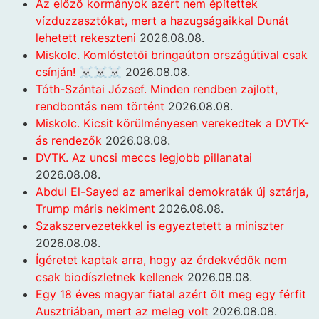
Az előző kormányok azért nem építettek
vízduzzasztókat, mert a hazugságaikkal Dunát
lehetett rekeszteni
2026.08.08.
Miskolc. Komlóstetői bringaúton országútival csak
csínján! ☠️☠️☠️
2026.08.08.
Tóth-Szántai József. Minden rendben zajlott,
rendbontás nem történt
2026.08.08.
Miskolc. Kicsit körülményesen verekedtek a DVTK-
ás rendezők
2026.08.08.
DVTK. Az uncsi meccs legjobb pillanatai
2026.08.08.
Abdul El-Sayed az amerikai demokraták új sztárja,
Trump máris nekiment
2026.08.08.
Szakszervezetekkel is egyeztetett a miniszter
2026.08.08.
Ígéretet kaptak arra, hogy az érdekvédők nem
csak biodíszletnek kellenek
2026.08.08.
Egy 18 éves magyar fiatal azért ölt meg egy férfit
Ausztriában, mert az meleg volt
2026.08.08.