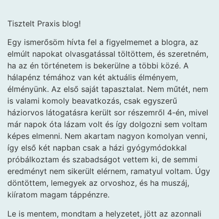
Tisztelt Praxis blog!
Egy ismerősöm hívta fel a figyelmemet a blogra, az
elmúlt napokat olvasgatással töltöttem, és szeretném,
ha az én történetem is bekerülne a többi közé. A
hálapénz témához van két aktuális élményem,
élményünk. Az első saját tapasztalat. Nem műtét, nem
is valami komoly beavatkozás, csak egyszerű
háziorvos látogatásra került sor részemről 4-én, mivel
már napok óta lázam volt és így dolgozni sem voltam
képes elmenni. Nem akartam nagyon komolyan venni,
így első két napban csak a házi gyógymódokkal
próbálkoztam és szabadságot vettem ki, de semmi
eredményt nem sikerült elérnem, ramatyul voltam. Úgy
döntöttem, lemegyek az orvoshoz, és ha muszáj,
kiíratom magam táppénzre.
Le is mentem, mondtam a helyzetet, jött az azonnali