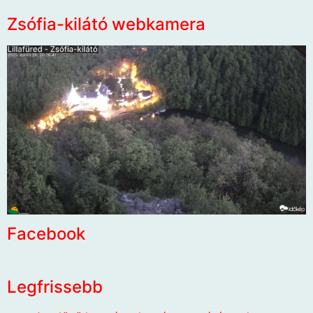
Zsófia-kilátó webkamera
Facebook
Legfrissebb