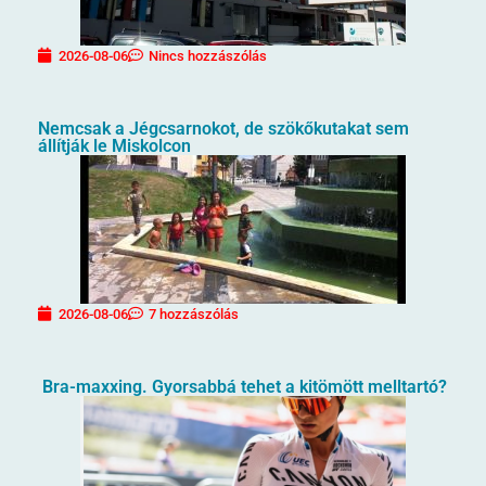
2026-08-06
Nincs hozzászólás
Nemcsak a Jégcsarnokot, de szökőkutakat sem
állítják le Miskolcon
2026-08-06
7 hozzászólás
Bra-maxxing. Gyorsabbá tehet a kitömött melltartó?