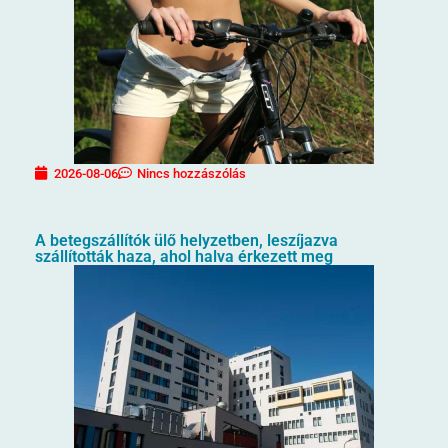
2026-08-06
Nincs hozzászólás
A betegszállítók ülő helyzetben, leszíjazva
szállították haza, ahol halva érkezett meg