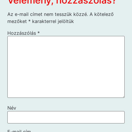
Vélemény, hozzászólás?
Az e-mail címet nem tesszük közzé.
A kötelező
mezőket
*
karakterrel jelöltük
Hozzászólás
*
Név
E-mail cím