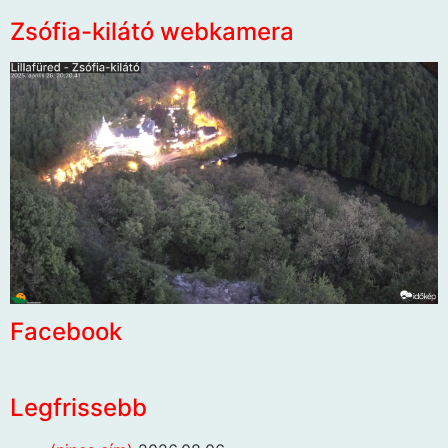
Zsófia-kilátó webkamera
Facebook
Legfrissebb