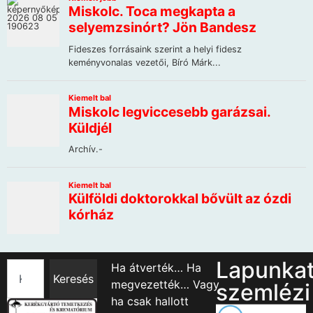
Lapunka
Ha átverték… Ha
Keresés
megvezették… Vagy
szemlézi
ha csak hallott