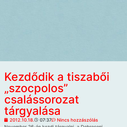
Kezdődik a tiszabői
„szocpolos”
csalássorozat
tárgyalása
2012.10.18.
07:37
Nincs hozzászólás
November 26-án kezdi tárgyalni
a Debreceni