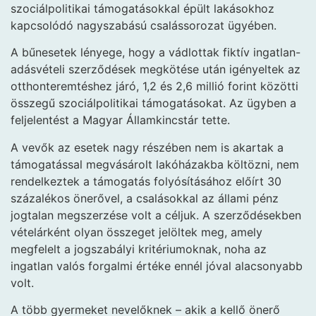
szociálpolitikai támogatásokkal épült lakásokhoz
kapcsolódó nagyszabású csalássorozat ügyében.
A bűnesetek lényege, hogy a vádlottak fiktív ingatlan-
adásvételi szerződések megkötése után igényeltek az
otthonteremtéshez járó, 1,2 és 2,6 millió forint közötti
összegű szociálpolitikai támogatásokat. Az ügyben a
feljelentést a Magyar Államkincstár tette.
A vevők az esetek nagy részében nem is akartak a
támogatással megvásárolt lakóházakba költözni, nem
rendelkeztek a támogatás folyósításához előírt 30
százalékos önerővel, a csalásokkal az állami pénz
jogtalan megszerzése volt a céljuk. A szerződésekben
vételárként olyan összeget jelöltek meg, amely
megfelelt a jogszabályi kritériumoknak, noha az
ingatlan valós forgalmi értéke ennél jóval alacsonyabb
volt.
A több gyermeket nevelőknek – akik a kellő önerő