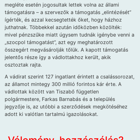
megléte esetén jogosultak lettek volna az állami
támogatásra – a szervezők a támogatás „elintézését”
ígérték, és azzal kecsegtették őket, hogy házhoz
juthatnak. Többekkel azután időközben közölték:
mivel pénzszűke miatt úgysem tudnák igénybe venni a
„szocpol támogatást”, azt egy meghatározott
összegért megvásárolják tőlük. A kapott támogatás
jelentős része így a vádlottakhoz került, akik
osztoztak rajta.
A vádirat szerint 127 ingatlant érintett a csalássorozat,
az államot mintegy 300 millió forintos kár érte. A
vádlottak között van Tiszabő független
polgármestere, Farkas Barnabás és a település
jegyzője is, az utóbbi a szerződések megkötéséhez
adott ki valótlan tartalmú igazolásokat.