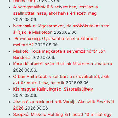
(nincs cím)
2026.08.06.
A betegszállítók ülő helyzetben, leszíjazva
szállították haza, ahol halva érkezett meg
2026.08.06.
Nemcsak a Jégcsarnokot, de szökőkutakat sem
állítják le Miskolcon
2026.08.06.
Bra-maxxing. Gyorsabbá tehet a kitömött
melltartó?
2026.08.06.
Miskolc. Toca megkapta a selyemzsinórt? Jön
Bandesz
2026.08.06.
Kora délutántól számíthatunk Miskolcon zivatarra.
2026.08.06.
Orbán Anita több vizet kért a szlovákoktól, akik
azt üzenték: Lesz, ha esik
2026.08.06.
Kis magyar Kalinyingrád. Sátoraljaújhely
2026.08.06.
Jézus és a rock and roll. Váralja Akusztik Fesztivál
2026
2026.08.06.
Szopkó: Miskolc Holding Zrt. adott 10 milliót egy