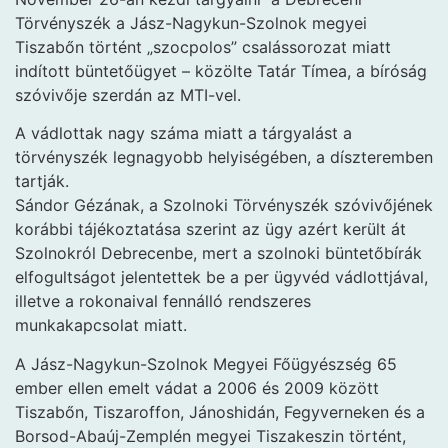
Törvényszék a Jász-Nagykun-Szolnok megyei
Tiszabőn történt „szocpolos” csalássorozat miatt
indított büntetőügyet – közölte Tatár Tímea, a bíróság
szóvivője szerdán az MTI-vel.
A vádlottak nagy száma miatt a tárgyalást a
törvényszék legnagyobb helyiségében, a díszteremben
tartják.
Sándor Gézának, a Szolnoki Törvényszék szóvivőjének
korábbi tájékoztatása szerint az ügy azért került át
Szolnokról Debrecenbe, mert a szolnoki büntetőbírák
elfogultságot jelentettek be a per ügyvéd vádlottjával,
illetve a rokonaival fennálló rendszeres
munkakapcsolat miatt.
A Jász-Nagykun-Szolnok Megyei Főügyészség 65
ember ellen emelt vádat a 2006 és 2009 között
Tiszabőn, Tiszaroffon, Jánoshidán, Fegyverneken és a
Borsod-Abaúj-Zemplén megyei Tiszakeszin történt,