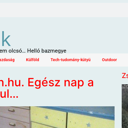
ök
 sem olcsó… Helló bazmegye
azdaság
Külföld
Tech-tudomány-kütyü
Outdoor
Z
.hu. Egész nap a
nul…