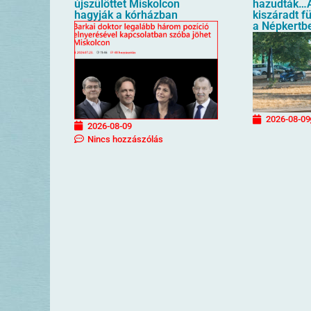
újszülöttet Miskolcon
hazudták…A
hagyják a kórházban
kiszáradt f
a Népkertb
2026-08-09
2026-08-09
Nincs hozzászólás