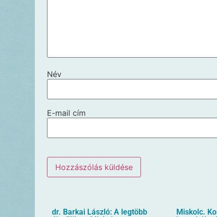
Név
E-mail cím
dr. Barkai László: A legtöbb
Miskolc. K