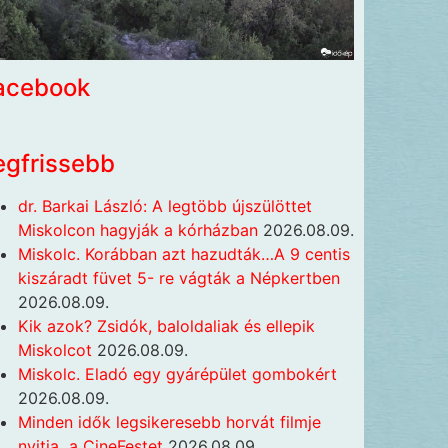
acebook
egfrissebb
dr. Barkai László: A legtöbb újszülöttet
Miskolcon hagyják a kórházban
2026.08.09.
Miskolc. Korábban azt hazudták…A 9 centis
kiszáradt füvet 5- re vágták a Népkertben
2026.08.09.
Kik azok? Zsidók, baloldaliak és ellepik
Miskolcot
2026.08.09.
Miskolc. Eladó egy gyárépület gombokért
2026.08.09.
Minden idők legsikeresebb horvát filmje
nyitja a CineFestet
2026.08.09.