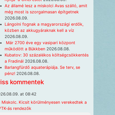
Az államé lesz a miskolci Avas szálló, amit
még most is szorgalmasan építgetnek
2026.08.09.
Lángolni fognak a magyarországi erdők,
közben az akkugyáraknak kell a víz
2026.08.09.
Már 2700 éve egy vasipari központ
működött a Bükkben
2026.08.08.
Kubatov: 30 százalékos költségcsökkentés
a Fradinál
2026.08.08.
Barlangfürdő aquaterápiája. Se terv, se
pénz!
2026.08.08.
riss kommentek
26.08.09. at 08:42
n
Miskolc. Kicsit körülményesen verekedtek a
TK-ás rendezők