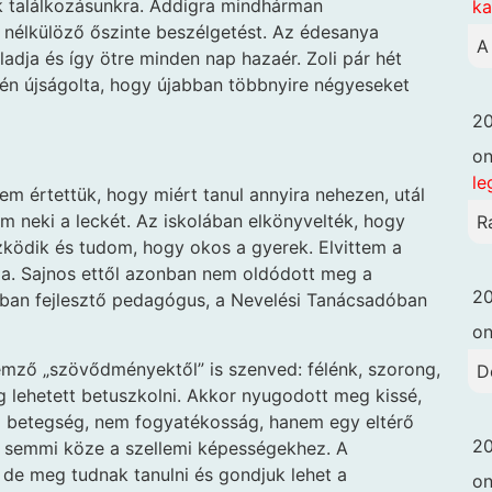
dik találkozásunkra. Addigra mindhárman
k
 nélkülöző őszinte beszélgetést. Az édesanya
A
ladja és így ötre minden nap hazaér. Zoli pár hét
zkén újságolta, hogy újabban többnyire négyeseket
20
o
le
Nem értettük, hogy miért tanul annyira nehezen, utál
som neki a leckét. Az iskolában elkönyvelték, hogy
R
zködik és tudom, hogy okos a gyerek. Elvittem a
ája. Sajnos ettől azonban nem oldódott meg a
20
lában fejlesztő pedagógus, a Nevelési Tanácsadóban
o
llemző „szövődményektől” is szenved: félénk, szorong,
D
g lehetett betuszkolni. Akkor nyugodott meg kissé,
m betegség, nem fogyatékosság, hanem egy eltérő
20
 semmi köze a szellemi képességekhez. A
 de meg tudnak tanulni és gondjuk lehet a
o