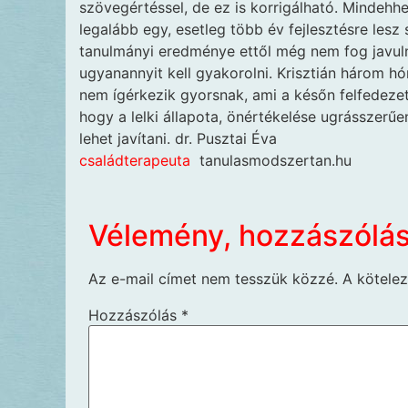
szövegértéssel, de ez is korrigálható. Mindehhe
legalább egy, esetleg több év fejlesztésre lesz
tanulmányi eredménye ettől még nem fog javulni.
ugyanannyit kell gyakorolni. Krisztián három hó
nem ígérkezik gyorsnak, ami a későn felfedezett
hogy a lelki állapota, önértékelése ugrásszerűe
lehet javítani. dr. Pusztai Éva
családterapeuta
tanulasmodszertan.hu
Vélemény, hozzászólá
Az e-mail címet nem tesszük közzé.
A kötele
Hozzászólás
*