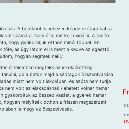
lvasás. A betűkből is nehezen képez szótagokat, a
dat számára. Nem érti, mit kell csinálni. A tanító
onta, hogy gyakoroljuk otthon minél többet. Én
k tőle, és úgy látom el is ment a kedve az egésztől.
udom, hogyan segítsek neki.”
nden értelemben megfelel az iskolaérettség
i, tanulni, de a betűk majd a szótagok összeolvasása
lladás miatt nem volt iskolában, és azóta nem tudja
oka nem volt az elakadásnak /lehetett volna/ hamar
F
san gyakoroltuk az összeolvasást, a gyerek hamar
k, hogyan mélyítsék otthon a frissen megszerzett
20
iskolában is megy az összeolvasás.
o
DV