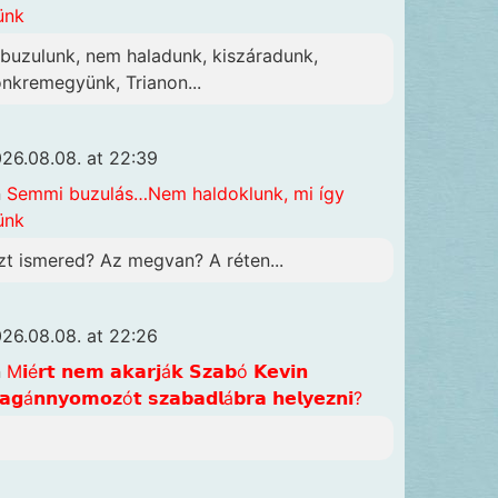
ünk
lbuzulunk, nem haladunk, kiszáradunk,
önkremegyünk, Trianon...
26.08.08. at 22:39
n
Semmi buzulás…Nem haldoklunk, mi így
ünk
zt ismered? Az megvan? A réten...
26.08.08. at 22:26
n
M𝗶é𝗿𝘁 𝗻𝗲𝗺 𝗮𝗸𝗮𝗿𝗷á𝗸 𝗦𝘇𝗮𝗯ó 𝗞𝗲𝘃𝗶𝗻
𝗴á𝗻𝗻𝘆𝗼𝗺𝗼𝘇ó𝘁 𝘀𝘇𝗮𝗯𝗮𝗱𝗹á𝗯𝗿𝗮 𝗵𝗲𝗹𝘆𝗲𝘇𝗻𝗶?