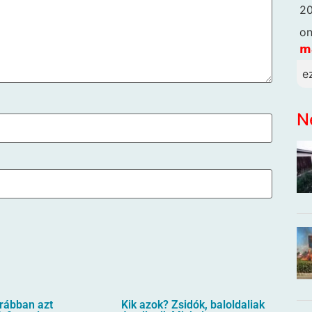
20
o
𝗺
e
N
orábban azt
Kik azok? Zsidók, baloldaliak