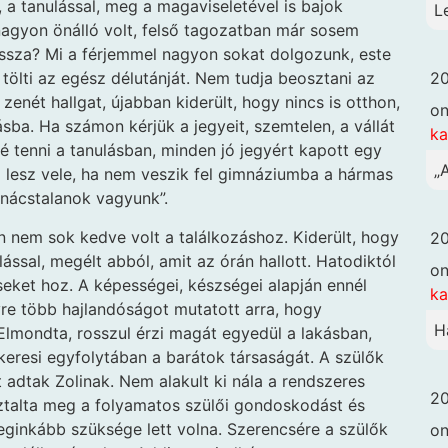
a tanulással, meg a magaviseletével is bajok
L
nagyon önálló volt, felső tagozatban már sosem
vissza? Mi a férjemmel nagyon sokat dolgozunk, este
20
 tölti az egész délutánját. Nem tudja beosztani az
, zenét hallgat, újabban kiderült, hogy nincs is otthon,
o
sba. Ha számon kérjük a jegyeit, szemtelen, a vállát
k
é tenni a tanulásban, minden jó jegyért kapott egy
„
Mi lesz vele, ha nem veszik fel gimnáziumba a hármas
anácstalanok vagyunk”.
óan nem sok kedve volt a találkozáshoz. Kiderült, hogy
20
ssal, megélt abból, amit az órán hallott. Hatodiktól
o
seket hoz. A képességei, készségei alapján ennél
k
yre több hajlandóságot mutatott arra, hogy
H
 Elmondta, rosszul érzi magát egyedül a lakásban,
s keresi egyfolytában a barátok társaságát. A szülők
t adtak Zolinak. Nem alakult ki nála a rendszeres
20
ztalta meg a folyamatos szülői gondoskodást és
eginkább szüksége lett volna. Szerencsére a szülők
o