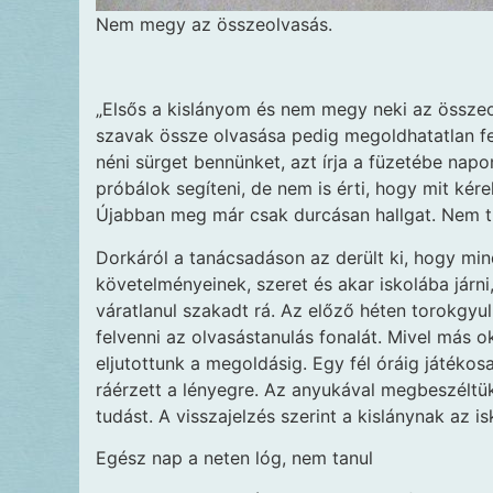
Nem megy az összeolvasás.
„Elsős a kislányom és nem megy neki az összeo
szavak össze olvasása pedig megoldhatatlan fela
néni sürget bennünket, azt írja a füzetébe nap
próbálok segíteni, de nem is érti, hogy mit kére
Újabban meg már csak durcásan hallgat. Nem t
Dorkáról a tanácsadáson az derült ki, hogy mi
követelményeinek, szeret és akar iskolába járn
váratlanul szakadt rá. Az előző héten torokgyu
felvenni az olvasástanulás fonalát. Mivel más 
eljutottunk a megoldásig. Egy fél óráig játéko
ráérzett a lényegre. Az anyukával megbeszéltü
tudást. A visszajelzés szerint a kislánynak az 
Egész nap a neten lóg, nem tanul