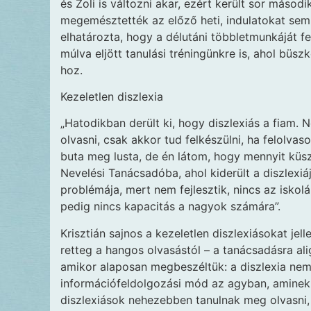
és Zoli is változni akar, ezért került sor máso
megemésztették az előző heti, indulatokat sem
elhatározta, hogy a délutáni többletmunkáját fe
múlva eljött tanulási tréningünkre is, ahol büs
hoz.
Kezeletlen diszlexia
„Hatodikban derült ki, hogy diszlexiás a fiam. 
olvasni, csak akkor tud felkészülni, ha felolva
buta meg lusta, de én látom, hogy mennyit küs
Nevelési Tanácsadóba, ahol kiderült a diszlexi
problémája, mert nem fejlesztik, nincs az isko
pedig nincs kapacitás a nagyok számára”.
Krisztián sajnos a kezeletlen diszlexiásokat je
retteg a hangos olvasástól – a tanácsadásra ali
amikor alaposan megbeszéltük: a diszlexia ne
információfeldolgozási mód az agyban, aminek
diszlexiások nehezebben tanulnak meg olvasni,