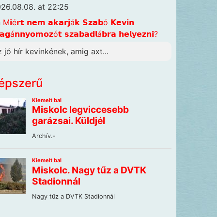
26.08.08. at 22:25
n
M𝗶é𝗿𝘁 𝗻𝗲𝗺 𝗮𝗸𝗮𝗿𝗷á𝗸 𝗦𝘇𝗮𝗯ó 𝗞𝗲𝘃𝗶𝗻
𝗴á𝗻𝗻𝘆𝗼𝗺𝗼𝘇ó𝘁 𝘀𝘇𝗮𝗯𝗮𝗱𝗹á𝗯𝗿𝗮 𝗵𝗲𝗹𝘆𝗲𝘇𝗻𝗶?
z jó hír kevinkének, amig axt...
épszerű