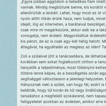
„Egyre jobban aggódom a hetedikes fiam miatt, 
vannak. Mindig megbíztunk benne, kis korától 
ellenőriztük a leckéit. Lehet, hogy most ez üt 
nyolc előtt ritkán érünk haza, nem tudjuk, mivel
idejét, lóg az interneten, a barátaival beszélget
csak mire mi megérkezünk, akkor esik be a laká
vonogatja, nem érdekli. Megpróbáltuk érdekeltt
kis pénzt, de ez is csak egy-két hétig hatott. 
átlagával, ha egyáltalán az meglesz az idén? T
Zoli a szüleivel jött a tanácsadásra, de láthat
korábban sem sokat foglalkozott otthon a tanulá
hanyatlik a teljesítménye, most többnyire kette
többre lenne képes, és a beszélgetés során eg
segítséggel változtasson a jelenlegi helyzeten.
hiányoznak neki a szülei, van hogy fél, ezért i
belátták, hogy túl korán és túl nagy önállóságo
tanuláshoz a megfelelő szokásrend, nem tapas
felügyeletet azokban az években, amikor erre l