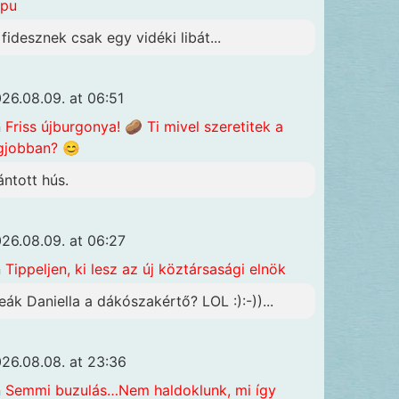
apu
 fidesznek csak egy vidéki libát...
26.08.09. at 06:51
n
Friss újburgonya! 🥔 Ti mivel szeretitek a
gjobban? 😊
ántott hús.
26.08.09. at 06:27
n
Tippeljen, ki lesz az új köztársasági elnök
eák Daniella a dákószakértő? LOL :):-))...
26.08.08. at 23:36
n
Semmi buzulás…Nem haldoklunk, mi így