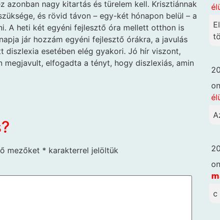
z azonban nagy kitartás és türelem kell. Krisztiánnak
él
 szüksége, és rövid távon – egy-két hónapon belül – a
E
 A heti két egyéni fejlesztő óra mellett otthon is
t
napja jár hozzám egyéni fejlesztő órákra, a javulás
 diszlexia esetében elég gyakori. Jó hír viszont,
n megjavult, elfogadta a tényt, hogy diszlexiás, amin
20
o
él
A
s?
20
ző mezőket
*
karakterrel jelöltük
o
𝗺
c