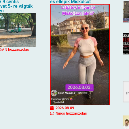
 9 centis
és ellepik Miskolcot
üvet 5- re vágták
en
5 hozzászólás
2026-08-09
Nincs hozzászólás