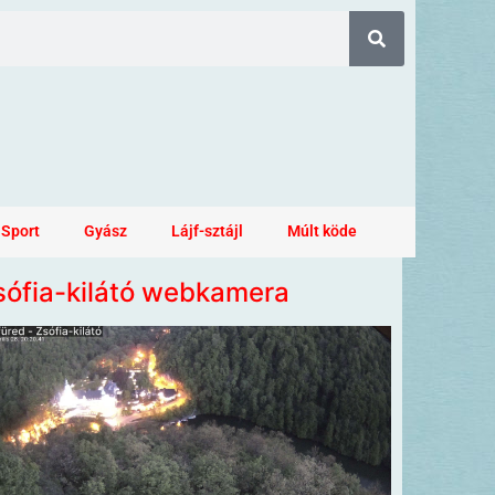
Sport
Gyász
Lájf-sztájl
Múlt köde
sófia-kilátó webkamera