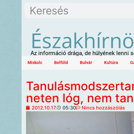
Északhírn
Az információ drága, de hülyének lenni
Miskolc
Belföld
Bulvár
Kultúra
G
Tanulásmodszertan
neten lóg, nem ta
2012.10.17.
05:30
Nincs hozzászólás