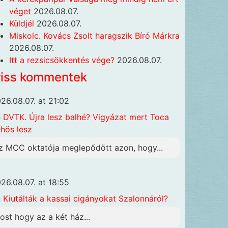
véget
2026.08.07.
Küldjél
2026.08.07.
Miskolc. Kovács Zsolt haragszik Bíró Márkra
2026.08.07.
Itt a rezsicsökkentés vége?
2026.08.07.
riss kommentek
26.08.07. at 21:02
n
DVTK. Újra lesz balhé? Vigyázat mert Toca
hös lesz
z MCC oktatója meglepődött azon, hogy...
26.08.07. at 18:55
n
Kiutálták a kassai cigányokat Szalonnáról?
ost hogy az a két ház...