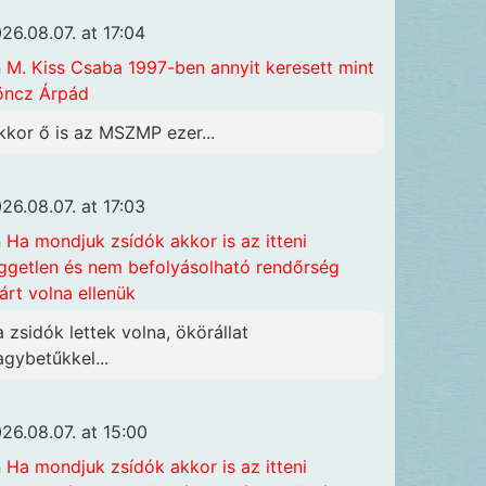
26.08.07. at 17:04
n
M. Kiss Csaba 1997-ben annyit keresett mint
öncz Árpád
kkor ő is az MSZMP ezer...
26.08.07. at 17:03
n
Ha mondjuk zsídók akkor is az itteni
ggetlen és nem befolyásolható rendőrség
járt volna ellenük
a zsidók lettek volna, ökörállat
agybetűkkel...
26.08.07. at 15:00
n
Ha mondjuk zsídók akkor is az itteni