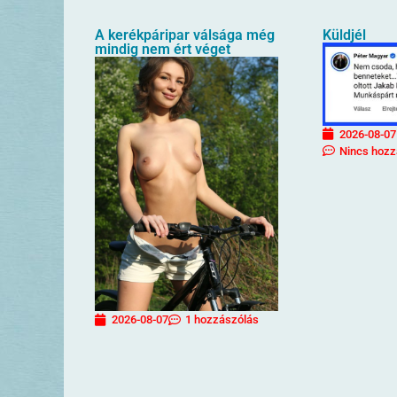
A kerékpáripar válsága még
Küldjél
mindig nem ért véget
2026-08-07
Nincs hozz
2026-08-07
1 hozzászólás