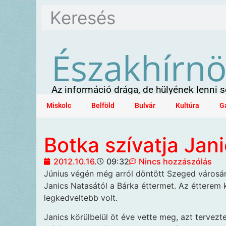
Északhírn
Az információ drága, de hülyének lenni
Miskolc
Belföld
Bulvár
Kultúra
G
Botka szívatja Jan
2012.10.16.
09:32
Nincs hozzászólás
Június végén még arról döntött Szeged
városá
Janics Natasától a Bárka éttermet. Az étterem k
legkedveltebb volt.
Janics körülbelül öt éve vette meg, azt tervezt