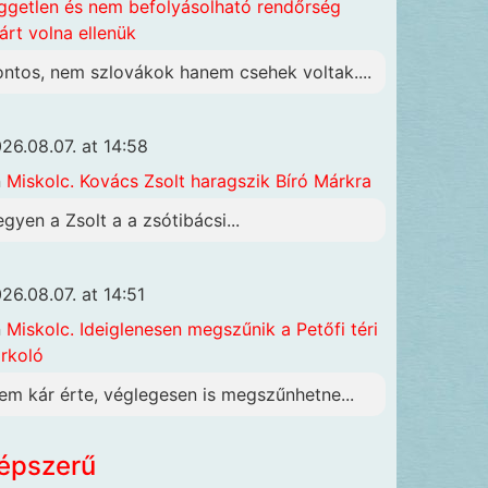
ggetlen és nem befolyásolható rendőrség
járt volna ellenük
ontos, nem szlovákok hanem csehek voltak....
26.08.07. at 14:58
n
Miskolc. Kovács Zsolt haragszik Bíró Márkra
egyen a Zsolt a a zsótibácsi...
26.08.07. at 14:51
n
Miskolc. Ideiglenesen megszűnik a Petőfi téri
rkoló
em kár érte, véglegesen is megszűnhetne...
épszerű