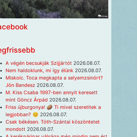
acebook
egfrissebb
A végén becsukják Szijjártót
2026.08.07.
Nem haldoklunk, mi így élünk
2026.08.07.
Miskolc. Toca megkapta a selyemzsinórt?
Jön Bandesz
2026.08.07.
M. Kiss Csaba 1997-ben annyit keresett
mint Göncz Árpád
2026.08.07.
Friss újburgonya! 🥔 Ti mivel szeretitek a
legjobban? 😊
2026.08.07.
Csak békésen. Tóth-Szántai köszöntetet
mondott
2026.08.07.
A kerékpáripar válsága még mindig nem ért