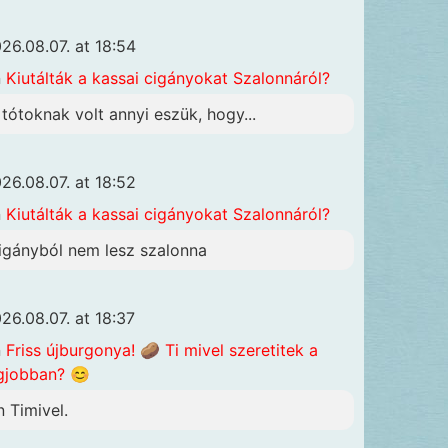
26.08.07. at 18:54
n
Kiutálták a kassai cigányokat Szalonnáról?
 tótoknak volt annyi eszük, hogy...
26.08.07. at 18:52
n
Kiutálták a kassai cigányokat Szalonnáról?
igányból nem lesz szalonna
26.08.07. at 18:37
n
Friss újburgonya! 🥔 Ti mivel szeretitek a
gjobban? 😊
n Timivel.