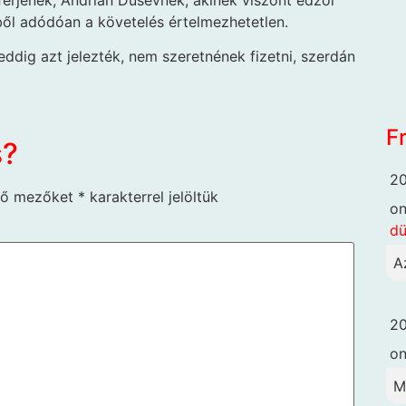
ből adódóan a követelés értelmezhetetlen.
 eddig azt jelezték, nem szeretnének fizetni, szerdán
F
s?
20
ző mezőket
*
karakterrel jelöltük
o
dü
A
20
o
M