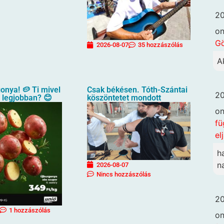
20
o
G
2026-08-07
35 hozzászólás
A
gonya! 🥔 Ti mivel
Csak békésen. Tóth-Szántai
20
a legjobban? 😊
köszöntetet mondott
o
fü
el
h
n
2026-08-07
Nincs hozzászólás
20
1 hozzászólás
o