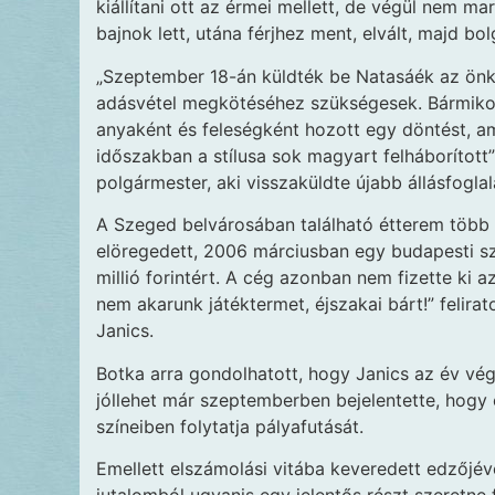
kiállítani ott az érmei mellett, de végül nem ma
bajnok lett, utána férjhez ment, elvált, majd bol
„Szeptember 18-án küldték be Natasáék az ön
adásvétel megkötéséhez szükségesek. Bármikor
anyaként és feleségként hozott egy döntést, am
időszakban a stílusa sok magyart felháborítot
polgármester, aki visszaküldte újabb állásfogla
A Szeged belvárosában található étterem több m
elöregedett, 2006 márciusban egy budapesti sz
millió forintért. A cég azonban nem fizette ki 
nem akarunk játéktermet, éjszakai bárt!” felira
Janics.
Botka arra gondolhatott, hogy Janics az év végé
jóllehet már szeptemberben bejelentette, hogy 
színeiben folytatja pályafutását.
Emellett elszámolási vitába keveredett edzőjév
jutalomból ugyanis egy jelentős részt szeretne