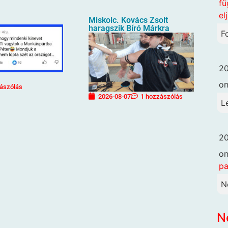
fü
el
Miskolc. Kovács Zsolt
haragszik Bíró Márkra
F
20
o
ászólás
2026-08-07
1 hozzászólás
L
20
o
pa
N
N