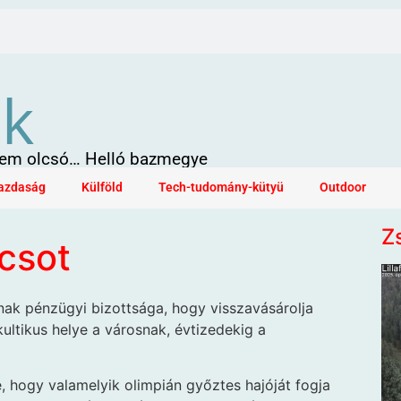
ök
 sem olcsó… Helló bazmegye
azdaság
Külföld
Tech-tudomány-kütyü
Outdoor
Z
icsot
nak pénzügyi bizottsága, hogy visszavásárolja
ultikus helye a városnak, évtizedekig a
e, hogy valamelyik olimpián győztes hajóját fogja