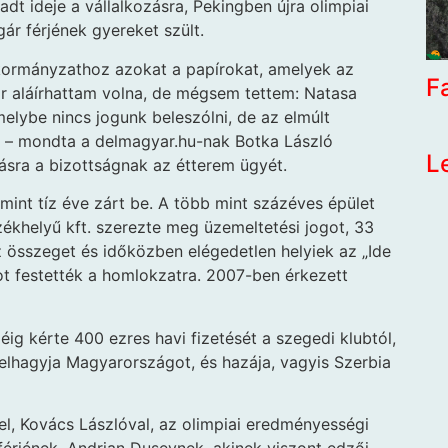
radt ideje a vállalkozásra, Pekingben újra olimpiai
gár férjének gyereket szült.
kormányzathoz azokat a papírokat, amelyek az
F
 aláírhattam volna, de mégsem tettem: Natasa
elybe nincs jogunk beleszólni, de az elmúlt
t” – mondta a delmagyar.hu-nak Botka László
L
lásra a bizottságnak az étterem ügyét.
int tíz éve zárt be. A több mint százéves épület
ékhelyű kft. szerezte meg üzemeltetési jogot, 33
az összeget és időközben elégedetlen helyiek az „Ide
tot festették a homlokzatra. 2007-ben érkezett
ig kérte 400 ezres havi fizetését a szegedi klubtól,
elhagyja Magyarországot, és hazája, vagyis Szerbia
el, Kovács Lászlóval, az olimpiai eredményességi
 férjének, Andrian Dusevnek, akinek viszont edzői