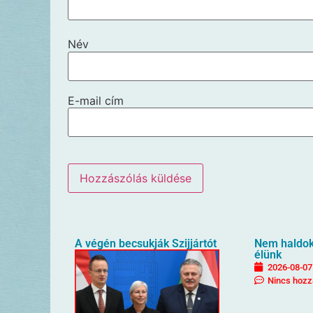
Név
E-mail cím
A végén becsukják Szijjártót
Nem haldokl
élünk
2026-08-07
Nincs hozz