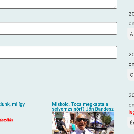
20
o
A
20
o
C
20
unk, mi így
Miskolc. Toca megkapta a
o
selyemzsinórt? Jön Bandesz
le
ászólás
É