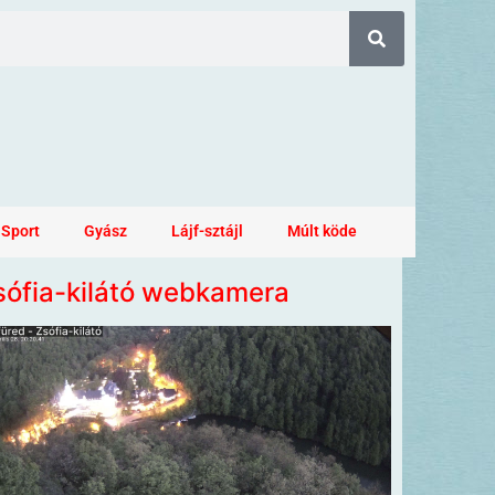
Sport
Gyász
Lájf-sztájl
Múlt köde
sófia-kilátó webkamera