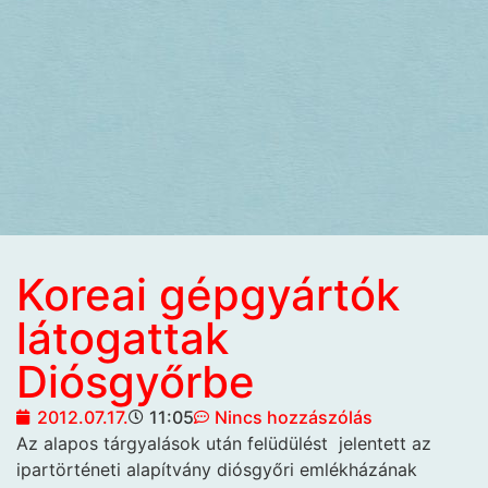
Koreai gépgyártók
látogattak
Diósgyőrbe
2012.07.17.
11:05
Nincs hozzászólás
Az alapos tárgyalások után felüdülést
jelentett az
ipartörténeti alapítvány diósgyőri emlékházának