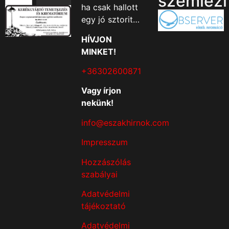
szemlézi
ha csak hallott
egy jó sztorit…
HÍVJON
MINKET!
+36302600871
Vagy írjon
nekünk!
info@eszakhirnok.com
Impresszum
Hozzászólás
szabályai
Adatvédelmi
tájékoztató
Adatvédelmi