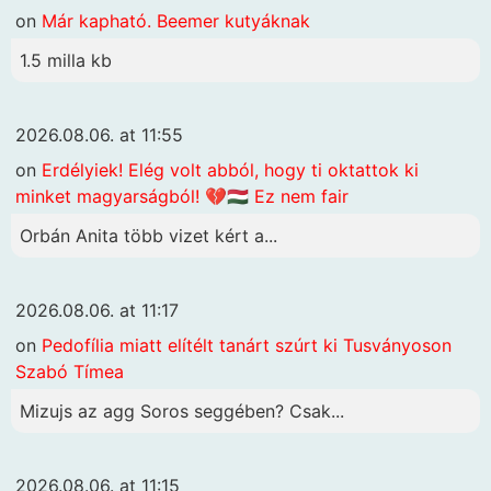
on
Már kapható. Beemer kutyáknak
1.5 milla kb
2026.08.06. at 11:55
on
Erdélyiek! Elég volt abból, hogy ti oktattok ki
minket magyarságból! 💔🇭🇺 Ez nem fair
Orbán Anita több vizet kért a...
2026.08.06. at 11:17
on
Pedofília miatt elítélt tanárt szúrt ki Tusványoson
Szabó Tímea
Mizujs az agg Soros seggében? Csak...
2026.08.06. at 11:15