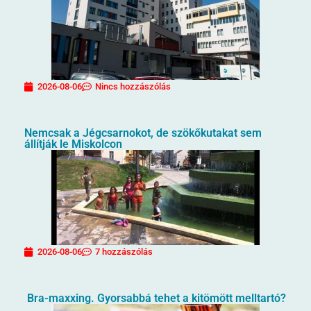
2026-08-06
Nincs hozzászólás
Nemcsak a Jégcsarnokot, de szökőkutakat sem
állítják le Miskolcon
2026-08-06
7 hozzászólás
Bra-maxxing. Gyorsabbá tehet a kitömött melltartó?