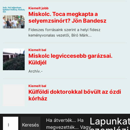
Lapunka
Ha átverték… Ha
Keresés
megvezették… Vagy