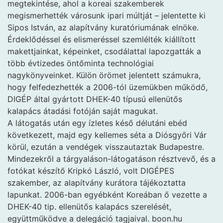
megtekintése, ahol a koreai szakemberek
megismerhették városunk ipari múltját – jelentette ki
Sipos István, az alapítvány kuratóriumának elnöke.
Érdeklődéssel és elismeréssel szemlélték kiállított
makettjainkat, képeinket, csodálattal lapozgatták a
több évtizedes öntőminta technológiai
nagykönyveinket. Külön örömet jelentett számukra,
hogy felfedezhették a 2006-tól üzemükben működő,
DIGÉP által gyártott DHEK-40 típusú ellenütős
kalapács átadási fotóján saját magukat.
A látogatás után egy ízletes késő délutáni ebéd
következett, majd egy kellemes séta a Diósgyőri Vár
körül, ezután a vendégek visszautaztak Budapestre.
Mindezekről a tárgyaláson-látogatáson résztvevő, és a
fotókat készítő Kripkó László, volt DIGÉPES
szakember, az alapítvány kurátora tájékoztatta
lapunkat. 2006-ban egyébként Koreában ő vezette a
DHEK-40 tip. ellenütős kalapács szerelését,
együttműködve a delegáció tagjaival. boon.hu