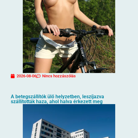
2026-08-06
Nincs hozzászólás
A betegszállítók ülő helyzetben, leszíjazva
szállították haza, ahol halva érkezett meg