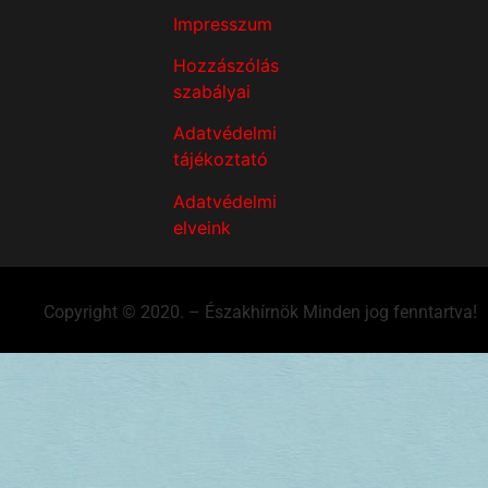
Impresszum
Hozzászólás
szabályai
Adatvédelmi
tájékoztató
Adatvédelmi
elveink
Copyright © 2020. – Északhírnök Minden jog fenntartva!