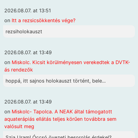
2026.08.07. at 13:51
on
Itt a rezsicsökkentés vége?
rezsiholokauszt
2026.08.07. at 13:49
on
Miskolc. Kicsit körülményesen verekedtek a DVTK-
ás rendezők
hoppá, itt sajnos holokauszt történt, bele...
2026.08.07. at 13:49
on
Miskolc- Tapolca. A NEAK által támogatott
aquaterápiás ellátás teljes körűen továbbra sem
valósult meg
Szia Uram! Óccsó övezeti besorolás érdekel?...