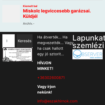
Lapunka
Ha átverték… Ha
Keresés
megvezették… Vagy
szemlézi
ha csak hallott
egy jó sztorit…
HÍVJON
MINKET!
+36302600871
Vagy írjon
nekünk!
info@eszakhirnok.com