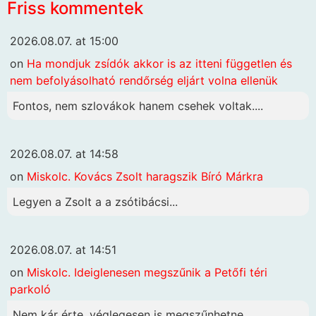
Friss kommentek
2026.08.07. at 15:00
on
Ha mondjuk zsídók akkor is az itteni független és
nem befolyásolható rendőrség eljárt volna ellenük
Fontos, nem szlovákok hanem csehek voltak....
2026.08.07. at 14:58
on
Miskolc. Kovács Zsolt haragszik Bíró Márkra
Legyen a Zsolt a a zsótibácsi...
2026.08.07. at 14:51
on
Miskolc. Ideiglenesen megszűnik a Petőfi téri
parkoló
Nem kár érte, véglegesen is megszűnhetne...