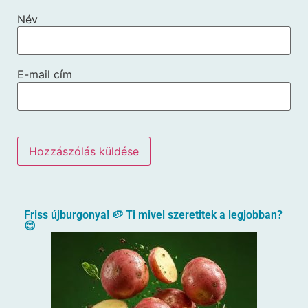
Név
E-mail cím
Friss újburgonya! 🥔 Ti mivel szeretitek a legjobban?
😊