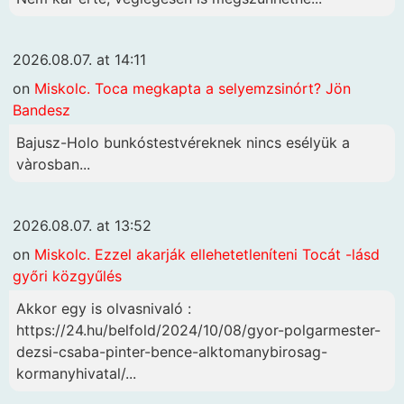
2026.08.07. at 14:11
on
Miskolc. Toca megkapta a selyemzsinórt? Jön
Bandesz
Bajusz-Holo bunkóstestvéreknek nincs esélyük a
vàrosban...
2026.08.07. at 13:52
on
Miskolc. Ezzel akarják ellehetetleníteni Tocát -lásd
győri közgyűlés
Akkor egy is olvasnivaló :
https://24.hu/belfold/2024/10/08/gyor-polgarmester-
dezsi-csaba-pinter-bence-alktomanybirosag-
kormanyhivatal/...