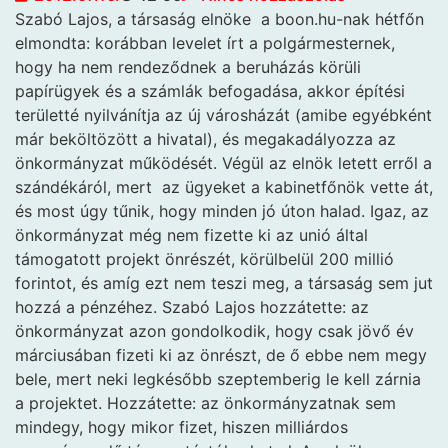
Szabó Lajos, a társaság elnöke
a boon.hu-nak hétfőn
elmondta: korábban levelet írt a polgármesternek,
hogy ha nem rendeződnek a beruházás körüli
papírügyek és a számlák befogadása, akkor építési
területté nyilvánítja az új városházát (amibe egyébként
már beköltözött a hivatal), és megakadályozza az
önkormányzat működését. Végül az elnök letett erről a
szándékáról, mert az ügyeket a kabinetfőnök vette át,
és most úgy tűnik, hogy minden jó úton halad. Igaz, az
önkormányzat még nem fizette ki az unió által
támogatott projekt önrészét, körülbelül 200 millió
forintot, és amíg ezt nem teszi meg, a társaság sem jut
hozzá a pénzéhez. Szabó Lajos hozzátette: az
önkormányzat azon gondolkodik, hogy csak jövő év
márciusában fizeti ki az önrészt, de ő ebbe nem megy
bele, mert neki legkésőbb szeptemberig le kell zárnia
a projektet. Hozzátette: az önkormányzatnak sem
mindegy, hogy mikor fizet, hiszen milliárdos