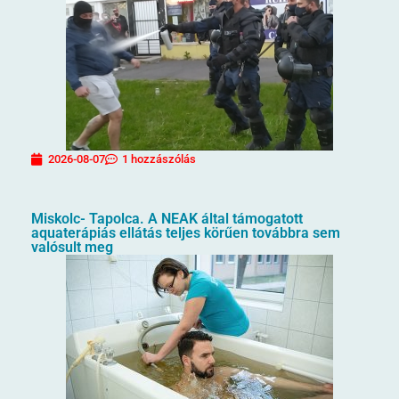
2026-08-07
1 hozzászólás
Miskolc- Tapolca. A NEAK által támogatott
aquaterápiás ellátás teljes körűen továbbra sem
valósult meg