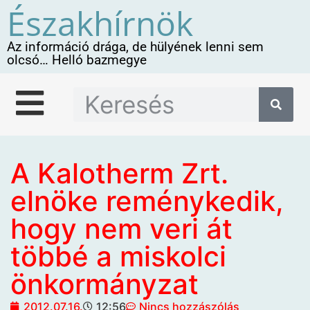
Északhírnök
Az információ drága, de hülyének lenni sem
olcsó… Helló bazmegye
A Kalotherm Zrt.
elnöke reménykedik,
hogy nem veri át
többé a miskolci
önkormányzat
2012.07.16.
12:56
Nincs hozzászólás