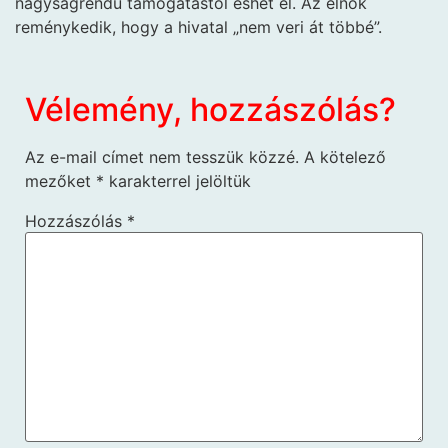
nagyságrendű támogatástól eshet el. Az elnök
reménykedik, hogy a hivatal „nem veri át többé”.
Vélemény, hozzászólás?
Az e-mail címet nem tesszük közzé.
A kötelező
mezőket
*
karakterrel jelöltük
Hozzászólás
*