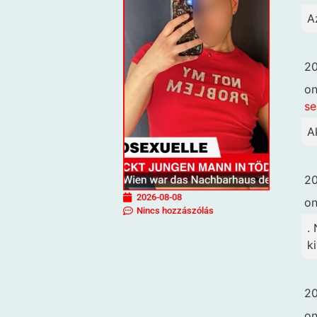
A
20
o
se
A
20
2026-08-08
o
Nincs hozzászólás
.
k
20
o