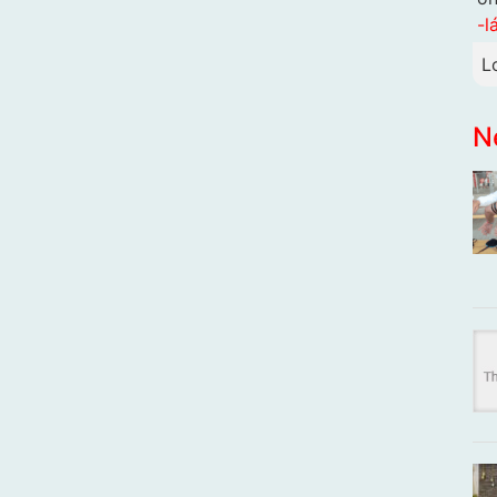
-l
L
N