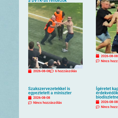
a DVTK-ás rendezők
2026-08-08
Nincs hozz
2026-08-08
6 hozzászólás
Szakszervezetekkel is
Ígéretet ka
egyeztetett a miniszter
érdekvédők
biodíszletn
2026-08-08
2026-08-08
Nincs hozzászólás
Nincs hozz