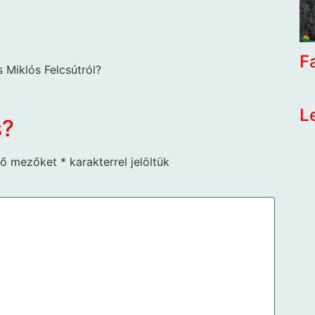
F
 Miklós Felcsútról?
L
s?
ző mezőket
*
karakterrel jelöltük