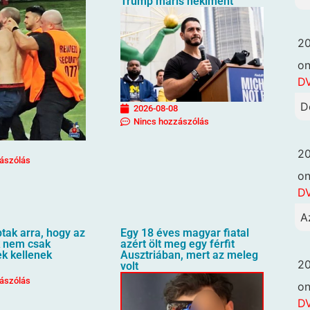
Trump máris nekiment
20
o
DV
D
2026-08-08
Nincs hozzászólás
20
ászólás
o
DV
A
ptak arra, hogy az
Egy 18 éves magyar fiatal
 nem csak
azért ölt meg egy férfit
ek kellenek
Ausztriában, mert az meleg
20
volt
ászólás
o
DV