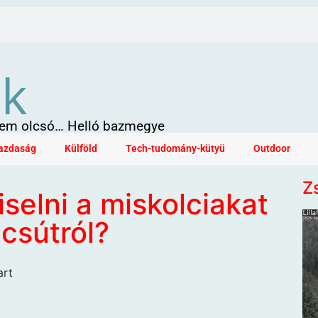
ök
 sem olcsó… Helló bazmegye
azdaság
Külföld
Tech-tudomány-kütyü
Outdoor
Z
selni a miskolciakat
csútról?
art