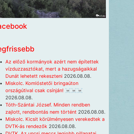
acebook
egfrissebb
Az előző kormányok azért nem építettek
vízduzzasztókat, mert a hazugságaikkal
Dunát lehetett rekeszteni
2026.08.08.
Miskolc. Komlóstetői bringaúton
országútival csak csínján! ☠️☠️☠️
2026.08.08.
Tóth-Szántai József. Minden rendben
zajlott, rendbontás nem történt
2026.08.08.
Miskolc. Kicsit körülményesen verekedtek a
DVTK-ás rendezők
2026.08.08.
DVTK. Az uncsi meccs legjobb pillanatai