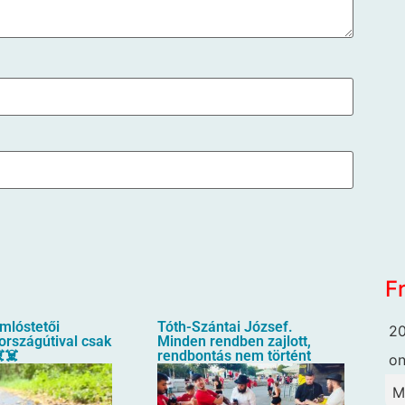
F
mlóstetői
Tóth-Szántai József.
20
országútival csak
Minden rendben zajlott,
️☠️
rendbontás nem történt
o
M