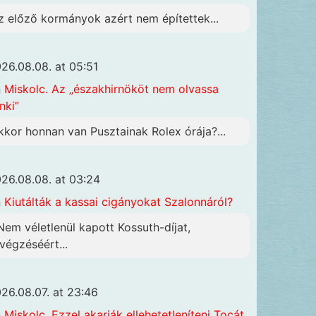
z előző kormányok azért nem építettek...
26.08.08. at 05:51
n
Miskolc. Az „északhirnököt nem olvassa
nki”
kkor honnan van Pusztainak Rolex órája?...
26.08.08. at 03:24
n
Kiutálták a kassai cigányokat Szalonnáról?
 Nem véletlenül kapott Kossuth-díjat,
ivégzéséért...
26.08.07. at 23:46
n
Miskolc. Ezzel akarják ellehetetleníteni Tocát