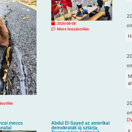
20
2026-08-08
o
Nincs hozzászólás
H
20
o
M
a
20
ászólás
o
DV
ncsi meccs
Abdul El-Sayed az amerikai
anatai
demokraták új sztárja,
x