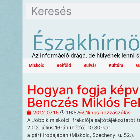
Északhírn
Az információ drága, de hülyének lenni
Miskolc
Belföld
Bulvár
Kultúra
G
Hogyan fogja képvi
Benczés Miklós Fel
2012.07.15.
19:57
Nincs hozzászólás
A Jobbik miskolci
frakciója sajtótájékoztatót t
2012. július 16-án (hétfő) 10.30-kor
a párt irodájában (Miskolc, Széchenyi u. 52.).