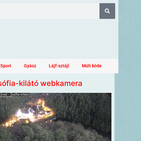
Sport
Gyász
Lájf-sztájl
Múlt köde
sófia-kilátó webkamera