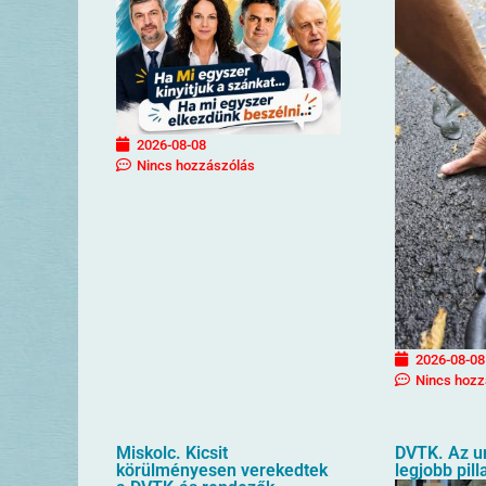
2026-08-08
Nincs hozzászólás
2026-08-08
Nincs hozz
Miskolc. Kicsit
DVTK. Az u
körülményesen verekedtek
legjobb pill