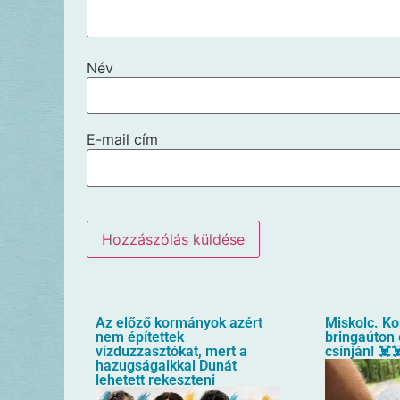
Név
E-mail cím
Az előző kormányok azért
Miskolc. Ko
nem építettek
bringaúton 
vízduzzasztókat, mert a
csínján! ☠️☠
hazugságaikkal Dunát
lehetett rekeszteni