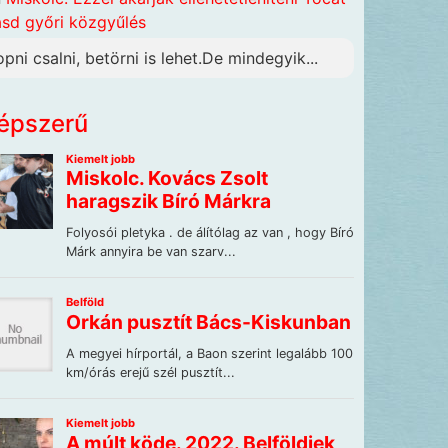
ásd győri közgyűlés
opni csalni, betörni is lehet.De mindegyik...
épszerű