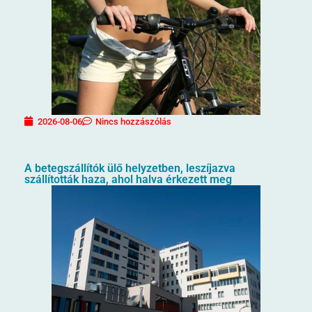
2026-08-06
Nincs hozzászólás
A betegszállítók ülő helyzetben, leszíjazva
szállították haza, ahol halva érkezett meg