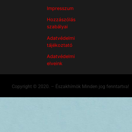
Impresszum
Hozzászólás
szabályai
Adatvédelmi
tájékoztató
Adatvédelmi
elveink
Copyright © 2020. – Északhírnök Minden jog fenntartva!