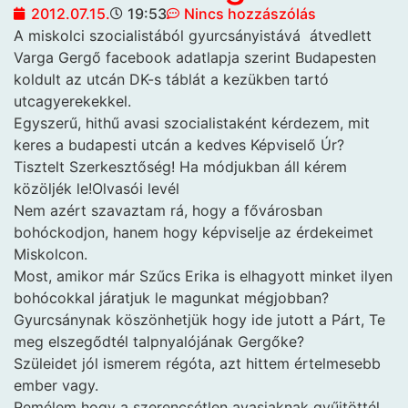
2012.07.15.
19:53
Nincs hozzászólás
A miskolci szocialistából gyurcsányistává
átvedlett
Varga Gergő facebook adatlapja szerint Budapesten
koldult az utcán DK-s táblát a kezükben tartó
utcagyerekekkel.
Egyszerű, hithű avasi szocialistaként kérdezem, mit
keres a budapesti utcán a kedves Képviselő Úr?
Tisztelt Szerkesztőség! Ha módjukban áll kérem
közöljék le!Olvasói levél
Nem azért szavaztam rá, hogy a fővárosban
bohóckodjon, hanem hogy képviselje az érdekeimet
Miskolcon.
Most, amikor már Szűcs Erika is elhagyott minket ilyen
bohócokkal járatjuk le magunkat mégjobban?
Gyurcsánynak köszönhetjük hogy ide jutott a Párt, Te
meg elszegődtél talpnyalójának Gergőke?
Szüleidet jól ismerem régóta, azt hittem értelmesebb
ember vagy.
Remélem hogy a szerencsétlen avasiaknak gyűjtöttél