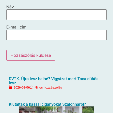
Név
E-mail cím
DVTK. Újra lesz balhé? Vigyázat mert Toca dühös
lesz
2026-08-06
Nincs hozzászólás
Kiutálták a kassai cigányokat Szalonnáról?