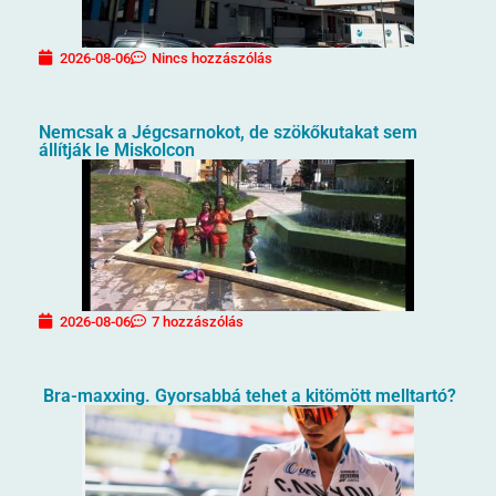
2026-08-06
Nincs hozzászólás
Nemcsak a Jégcsarnokot, de szökőkutakat sem
állítják le Miskolcon
2026-08-06
7 hozzászólás
Bra-maxxing. Gyorsabbá tehet a kitömött melltartó?