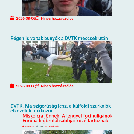
2026-08-06
Nincs hozzászólás
Régen is voltak bunyók a DVTK meccsek után
2026-08-06
Nincs hozzászólás
DVTK. Ma szigorúság lesz, a külföldi szurkolók
elkezdtek trükközni