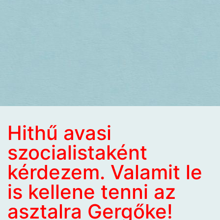
Hithű avasi
szocialistaként
kérdezem. Valamit le
is kellene tenni az
asztalra Gergőke!