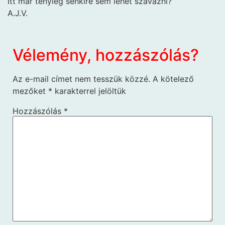
Itt már tényleg senkire sem lehet szavazni?
A.J.V.
Vélemény, hozzászólás?
Az e-mail címet nem tesszük közzé.
A kötelező
mezőket
*
karakterrel jelöltük
Hozzászólás
*