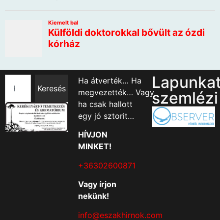
Lapunka
Ha átverték… Ha
Keresés
megvezették… Vagy
szemlézi
ha csak hallott
egy jó sztorit…
HÍVJON
MINKET!
+36302600871
Vagy írjon
nekünk!
info@eszakhirnok.com