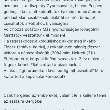
nem annak a díszpinty Gyurcsánynak, ha van Benned
gerinc, akkor amit koldultatok hazahozod és átadod
például Marincsákéknak, akikből szintén bohócot
csináltatok a Főbohóc kívánságára.
Volt hozzá pofátok? Más nyomorúságán lovagolni?
Miattatok vesztettünk el mindent.
Ha ragaszkodsz a kolduláshoz akkor meg inkább
Fidesz táblával koldulj, azoknak még mindig tízszer
akkora a népszerűségük (20%) mint Nektek (2%).
El fogod érni, hogy akik Rád szavaztak, 2 év múlva le
fognak köpni. Eljátszottad a bizalmunkat.
A lakossági fórumokon kívül eddig mit csináltál? Mire
költötted a képviselői keretedet?
Csak hergeled az embereket, valamit le is kellene tenni
az asztalra Gergőke!