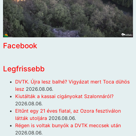
Facebook
Legfrissebb
DVTK. Újra lesz balhé? Vigyázat mert Toca dühös
lesz
2026.08.06.
Kiutálták a kassai cigányokat Szalonnáról?
2026.08.06.
Eltűnt egy 21 éves fiatal, az Ozora fesztiválon
látták utoljára
2026.08.06.
Régen is voltak bunyók a DVTK meccsek után
2026.08.06.