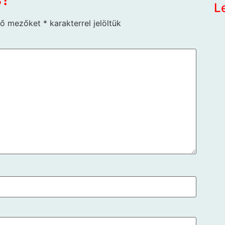
L
ző mezőket
*
karakterrel jelöltük