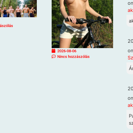
o
ak
a
ászólás
20
o
2026-08-06
Nincs hozzászólás
Sz
Á
20
o
ak
P
sz