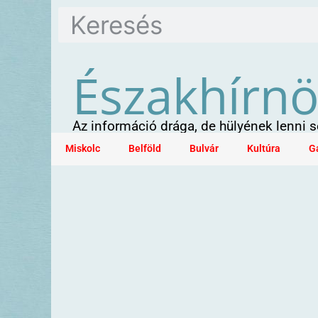
Északhírn
Az információ drága, de hülyének lenni
Miskolc
Belföld
Bulvár
Kultúra
G