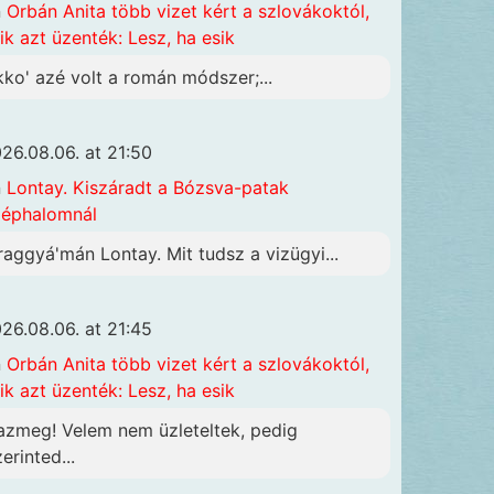
n
Orbán Anita több vizet kért a szlovákoktól,
ik azt üzenték: Lesz, ha esik
kko' azé volt a román módszer;...
26.08.06. at 21:50
n
Lontay. Kiszáradt a Bózsva-patak
éphalomnál
raggyá'mán Lontay. Mit tudsz a vizügyi...
26.08.06. at 21:45
n
Orbán Anita több vizet kért a szlovákoktól,
ik azt üzenték: Lesz, ha esik
azmeg! Velem nem üzleteltek, pedig
erinted...