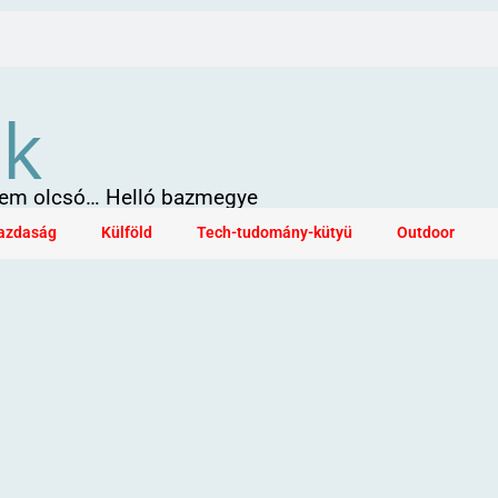
ök
 sem olcsó… Helló bazmegye
azdaság
Külföld
Tech-tudomány-kütyü
Outdoor