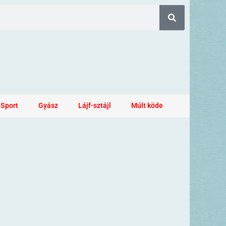
Sport
Gyász
Lájf-sztájl
Múlt köde