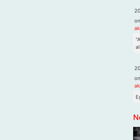
20
o
ak
"
al
20
o
ak
E
N