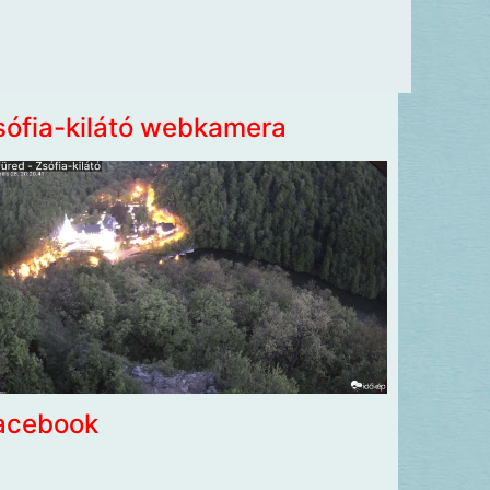
sófia-kilátó webkamera
acebook