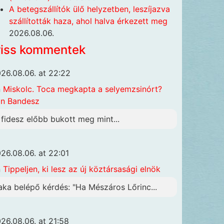
A betegszállítók ülő helyzetben, leszíjazva
szállították haza, ahol halva érkezett meg
2026.08.06.
riss kommentek
26.08.06. at 22:22
n
Miskolc. Toca megkapta a selyemzsinórt?
n Bandesz
 fidesz előbb bukott meg mint...
26.08.06. at 22:01
n
Tippeljen, ki lesz az új köztársasági elnök
aka belépő kérdés: "Ha Mészáros Lőrinc...
26.08.06. at 21:58