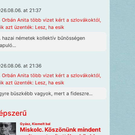
26.08.06. at 21:37
n
Orbán Anita több vizet kért a szlovákoktól,
ik azt üzenték: Lesz, ha esik
A hazai németek kollektív bűnösségen
apuló...
26.08.06. at 21:36
n
Orbán Anita több vizet kért a szlovákoktól,
ik azt üzenték: Lesz, ha esik
gyre büszkébb vagyok, mert a fideszre...
épszerű