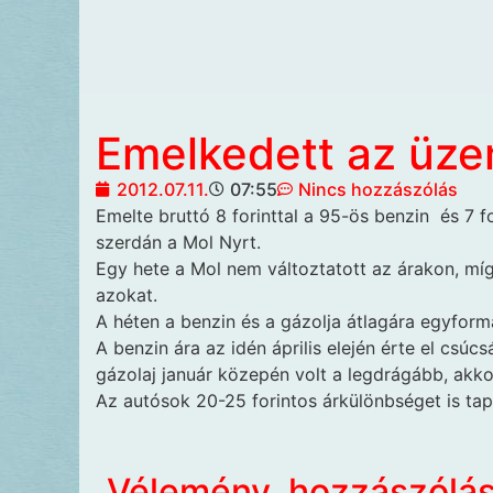
Emelkedett az üz
2012.07.11.
07:55
Nincs hozzászólás
Emelte bruttó 8 forinttal a 95-ös benzin
és 7 fo
szerdán a Mol Nyrt.
Egy hete a Mol nem változtatott az árakon, míg
azokat.
A héten a benzin és a gázolja átlagára egyform
A benzin ára az idén április elején érte el csúcs
gázolaj január közepén volt a legdrágább, akkor
Az autósok 20-25 forintos árkülönbséget is tap
Vélemény, hozzászólá