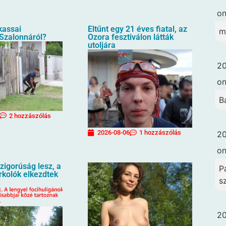
o
 kassai
Eltűnt egy 21 éves fiatal, az
m
 Szalonnáról?
Ozora fesztiválon látták
utoljára
20
o
B
2 hozzászólás
2026-08-06
1 hozzászólás
20
o
igorúság lesz, a
Pa
urkolók elkezdtek
s
20