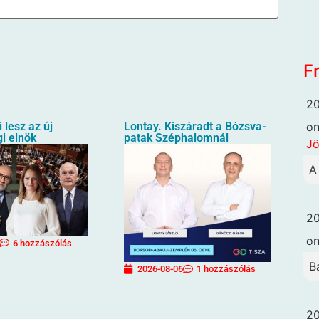
F
20
o
i lesz az új
Lontay. Kiszáradt a Bózsva-
i elnök
patak Széphalomnál
Jö
A
20
o
6 hozzászólás
B
2026-08-06
1 hozzászólás
20