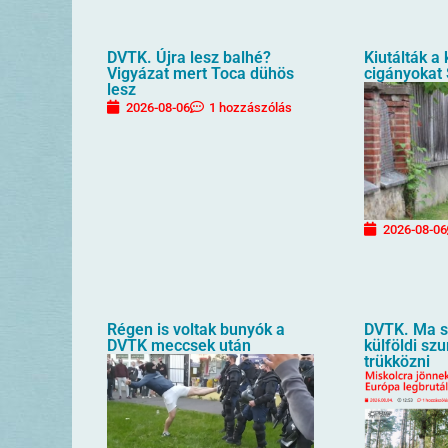
DVTK. Újra lesz balhé?
Kiutálták a
Vigyázat mert Toca dühös
cigányokat
lesz
2026-08-06
1 hozzászólás
2026-08-06
Régen is voltak bunyók a
DVTK. Ma sz
DVTK meccsek után
külföldi sz
trükközni