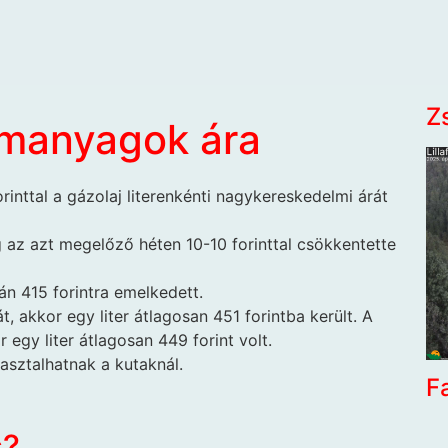
Z
emanyagok ára
rinttal a gázolaj literenkénti nagykereskedelmi árát
 az azt megelőző héten 10-10 forinttal csökkentette
án 415 forintra emelkedett.
át, akkor egy liter átlagosan 451 forintba került. A
 egy liter átlagosan 449 forint volt.
asztalhatnak a kutaknál.
F
s?