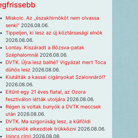
egfrissebb
Miskolc. Az „északhirnököt nem olvassa
senki”
2026.08.06.
Tippeljen, ki lesz az új köztársasági elnök
2026.08.06.
Lontay. Kiszáradt a Bózsva-patak
Széphalomnál
2026.08.06.
DVTK. Újra lesz balhé? Vigyázat mert Toca
dühös lesz
2026.08.06.
Kiutálták a kassai cigányokat Szalonnáról?
2026.08.06.
Eltűnt egy 21 éves fiatal, az Ozora
fesztiválon látták utoljára
2026.08.06.
Régen is voltak bunyók a DVTK meccsek
után
2026.08.06.
DVTK. Ma szigorúság lesz, a külföldi
szurkolók elkezdtek trükközni
2026.08.06.
(nincs cím)
2026.08.06.