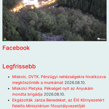
Facebook
Legfrissebb
Miskolc. DVTK. Pénzügyi nehézségekre hivatkozva
megköszönték a munkámat
2026.08.10.
Miskolci Pletyka. Pékséget nyit az Anyukám
mondta brigádja
2026.08.10.
Ekgázolták Janza Benedeket, az Élő Környezetért
Felelős Minisztérium főosztályvezetőjét