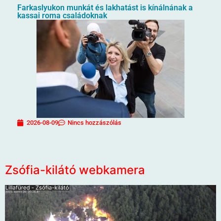
Farkaslyukon munkát és lakhatást is kínálnának a
kassai roma családoknak
2026-08-09
Nincs hozzászólás
Zsófia-kilátó webkamera