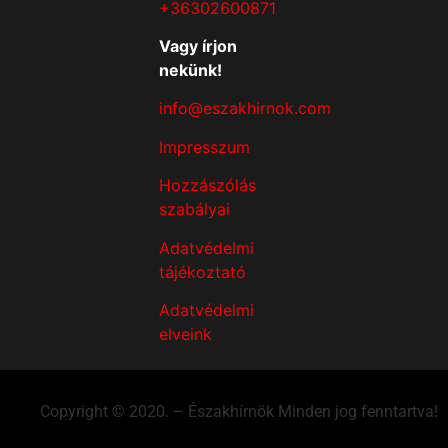
+36302600871
Vagy írjon
nekünk!
info@eszakhirnok.com
Impresszum
Hozzászólás
szabályai
Adatvédelmi
tájékoztató
Adatvédelmi
elveink
Copyright © 2020. – Északhírnök Minden jog fenntartva!