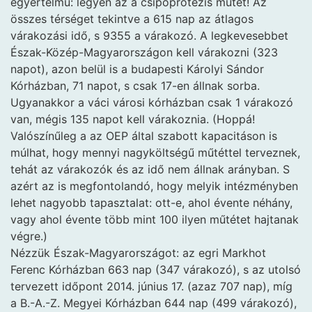
egyértelmű: legyen az a csípőprotézis műtét! Az
összes térséget tekintve a 615 nap az átlagos
várakozási idő, s 9355 a várakozó. A legkevesebbet
Észak-Közép-Magyarországon kell várakozni (323
napot), azon belül is a budapesti Károlyi Sándor
Kórházban, 71 napot, s csak 17-en állnak sorba.
Ugyanakkor a váci városi kórházban csak 1 várakozó
van, mégis 135 napot kell várakoznia. (Hoppá!
Valószínűleg a az OEP által szabott kapacitáson is
múlhat, hogy mennyi nagyköltségű műtéttel terveznek,
tehát az várakozók és az idő nem állnak arányban. S
azért az is megfontolandó, hogy melyik intézményben
lehet nagyobb tapasztalat: ott-e, ahol évente néhány,
vagy ahol évente több mint 100 ilyen műtétet hajtanak
végre.)
Nézzük Észak-Magyarországot: az egri Markhot
Ferenc Kórházban 663 nap (347 várakozó), s az utolsó
tervezett időpont 2014. június 17. (azaz 707 nap), míg
a B.-A.-Z. Megyei Kórházban 644 nap (499 várakozó),