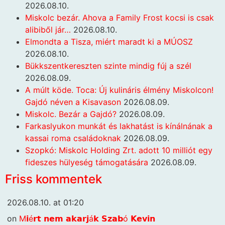
2026.08.10.
Miskolc bezár. Ahova a Family Frost kocsi is csak
alibiből jár…
2026.08.10.
Elmondta a Tisza, miért maradt ki a MÚOSZ
2026.08.10.
Bükkszentkereszten szinte mindig fúj a szél
2026.08.09.
A múlt köde. Toca: Új kulináris élmény Miskolcon!
Gajdó néven a Kisavason
2026.08.09.
Miskolc. Bezár a Gajdó?
2026.08.09.
Farkaslyukon munkát és lakhatást is kínálnának a
kassai roma családoknak
2026.08.09.
Szopkó: Miskolc Holding Zrt. adott 10 milliót egy
fideszes hülyeség támogatására
2026.08.09.
Friss kommentek
2026.08.10. at 01:20
on
M𝗶é𝗿𝘁 𝗻𝗲𝗺 𝗮𝗸𝗮𝗿𝗷á𝗸 𝗦𝘇𝗮𝗯ó 𝗞𝗲𝘃𝗶𝗻