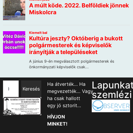
Lapunka
Ha átverték… Ha
Keresés
megvezették… Vagy
szemlézi
ha csak hallott
egy jó sztorit…
HÍVJON
MINKET!