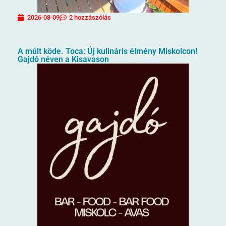
2026-08-09
2 hozzászólás
A múlt köde. Toca: Új kulináris élmény Miskolcon!
Gajdó néven a Kisavason