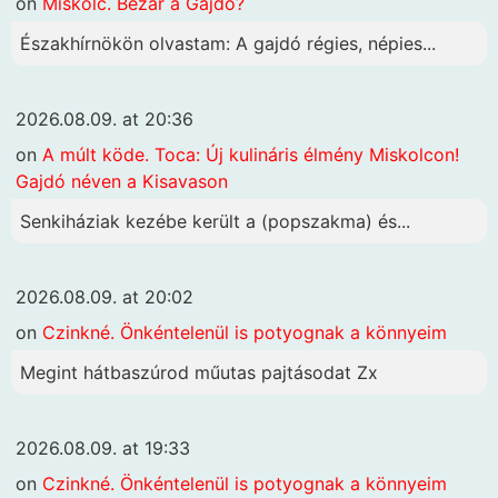
on
Miskolc. Bezár a Gajdó?
Északhírnökön olvastam: A gajdó régies, népies...
2026.08.09. at 20:36
on
A múlt köde. Toca: Új kulináris élmény Miskolcon!
Gajdó néven a Kisavason
Senkiháziak kezébe került a (popszakma) és...
2026.08.09. at 20:02
on
Czinkné. Önkéntelenül is potyognak a könnyeim
Megint hátbaszúrod műutas pajtásodat Zx
2026.08.09. at 19:33
on
Czinkné. Önkéntelenül is potyognak a könnyeim