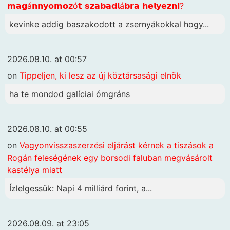
𝗺𝗮𝗴á𝗻𝗻𝘆𝗼𝗺𝗼𝘇ó𝘁 𝘀𝘇𝗮𝗯𝗮𝗱𝗹á𝗯𝗿𝗮 𝗵𝗲𝗹𝘆𝗲𝘇𝗻𝗶?
kevinke addig baszakodott a zsernyákokkal hogy...
2026.08.10. at 00:57
on
Tippeljen, ki lesz az új köztársasági elnök
ha te mondod galíciai ómgráns
2026.08.10. at 00:55
on
Vagyonvisszaszerzési eljárást kérnek a tiszások a
Rogán feleségének egy borsodi faluban megvásárolt
kastélya miatt
Ízlelgessük: Napi 4 milliárd forint, a...
2026.08.09. at 23:05