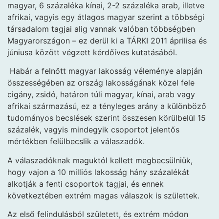
magyar, 6 százaléka kínai, 2-2 százaléka arab, illetve
afrikai, vagyis egy átlagos magyar szerint a többségi
társadalom tagjai alig vannak valóban többségben
Magyarországon – ez derül ki a TÁRKI 2011 áprilisa és
júniusa között végzett kérdőíves kutatásából.
Habár a felnőtt magyar lakosság véleménye alapján
összességében az ország lakosságának közel fele
cigány, zsidó, határon túli magyar, kínai, arab vagy
afrikai származású, ez a tényleges arány a különböző
tudományos becslések szerint összesen körülbelül 15
százalék, vagyis mindegyik csoportot jelentős
mértékben felülbecslik a válaszadók.
A válaszadóknak maguktól kellett megbecsülniük,
hogy vajon a 10 milliós lakosság hány százalékát
alkotják a fenti csoportok tagjai, és ennek
következtében extrém magas válaszok is születtek.
Az első felindulásból született, és extrém módon