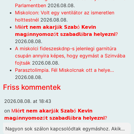
Parlamentben
2026.08.08.
Miskolcon: Volt egy ventilátor az ismeretlen
holttestnél
2026.08.08.
M𝗶é𝗿𝘁 𝗻𝗲𝗺 𝗮𝗸𝗮𝗿𝗷á𝗸 𝗦𝘇𝗮𝗯ó 𝗞𝗲𝘃𝗶𝗻
𝗺𝗮𝗴á𝗻𝗻𝘆𝗼𝗺𝗼𝘇ó𝘁 𝘀𝘇𝗮𝗯𝗮𝗱𝗹á𝗯𝗿𝗮 𝗵𝗲𝗹𝘆𝗲𝘇𝗻𝗶?
2026.08.08.
A miskolci fideszeskdnp-s jelenlegi garnitúra
csupán annyira képes, hogy egymást a Szinvába
fojtsák
2026.08.08.
Parasztolimpia. Fél Miskolcnak ott a helye…
2026.08.08.
Friss kommentek
2026.08.08. at 18:43
on
M𝗶é𝗿𝘁 𝗻𝗲𝗺 𝗮𝗸𝗮𝗿𝗷á𝗸 𝗦𝘇𝗮𝗯ó 𝗞𝗲𝘃𝗶𝗻
𝗺𝗮𝗴á𝗻𝗻𝘆𝗼𝗺𝗼𝘇ó𝘁 𝘀𝘇𝗮𝗯𝗮𝗱𝗹á𝗯𝗿𝗮 𝗵𝗲𝗹𝘆𝗲𝘇𝗻𝗶?
Nagyon sok szálon kapcsolódtak egymáshoz. Akik...