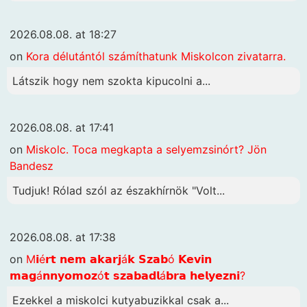
2026.08.08. at 18:27
on
Kora délutántól számíthatunk Miskolcon zivatarra.
Látszik hogy nem szokta kipucolni a...
2026.08.08. at 17:41
on
Miskolc. Toca megkapta a selyemzsinórt? Jön
Bandesz
Tudjuk! Rólad szól az északhírnök "Volt...
2026.08.08. at 17:38
on
M𝗶é𝗿𝘁 𝗻𝗲𝗺 𝗮𝗸𝗮𝗿𝗷á𝗸 𝗦𝘇𝗮𝗯ó 𝗞𝗲𝘃𝗶𝗻
𝗺𝗮𝗴á𝗻𝗻𝘆𝗼𝗺𝗼𝘇ó𝘁 𝘀𝘇𝗮𝗯𝗮𝗱𝗹á𝗯𝗿𝗮 𝗵𝗲𝗹𝘆𝗲𝘇𝗻𝗶?
Ezekkel a miskolci kutyabuzikkal csak a...