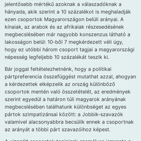
jelentősebb mértékű azoknak a válaszadóknak a
hányada, akik szerint a 10 százalékot is meghaladják
ezen csoportok Magyarországon belüli arányai. A
kínaiak, az arabok és az afrikaiak részesedésének
megbecslésében már nagyobb konszenzus látható a
lakosságon belül: 10-ből 7 megkérdezett véli úgy,
hogy ez utóbbi három csoport tagjai a magyarországi
népesség legfeljebb 10 százalékát teszik ki.
Bár joggal feltételezhetnénk, hogy a politikai
pártpreferencia összefüggést mutathat azzal, ahogyan
a kérdezettek elképzelik az ország különböző
csoportok mentén való összetételét, az eredmények
szerint egyedül a határon túli magyarok arányának
megbecslésében találhatunk különbséget az egyes
pártok szimpatizánsai között: a Jobbik-szavazók
valamivel alacsonyabbra becsülik ennek a csoportnak
az arányát a többi párt szavazóihoz képest.