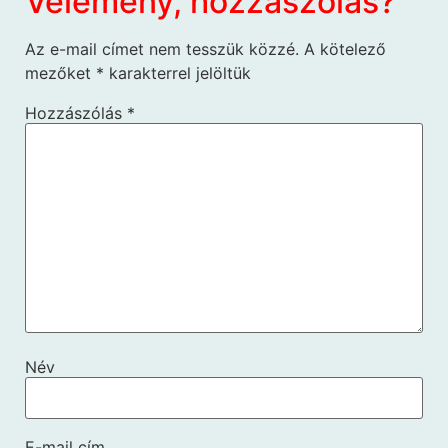
Vélemény, hozzászólás?
Az e-mail címet nem tesszük közzé.
A kötelező
mezőket
*
karakterrel jelöltük
Hozzászólás
*
Név
E-mail cím