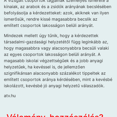
A vizsgált csoportok tagjainak személyes ismerete a
kínaiak, az arabok és a zsidók arányának becslésében
befolyásolja a kérdezetteket: azok, akiknek van ilyen
ismerősük, rendre kissé magasabbra becslik az
említett csoportok lakosságon belüli arányát.
Mindezek mellett úgy tűnik, hogy a kérdezettek
társadalmi-gazdasági helyzetétől függ leginkább az,
hogy magasabbra vagy alacsonyabbra becsüli valaki
az egyes csoportok lakosságon belüli arányát. A
magasabb iskolai végzettségűek és a jobb anyagi
helyzetűek, ha kevéssel is, de jellemzően
szignifikánsan alacsonyabb százalékot tippeltek az
említett csoportok aránya kérdésében, mint a kevésbé
iskolázott, kevésbé jó anyagi helyzetű válaszadók.
atv.hu