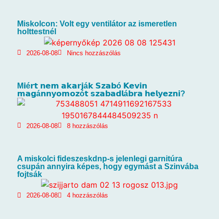
Miskolcon: Volt egy ventilátor az ismeretlen
holttestnél
2026-08-08
Nincs hozzászólás
M𝗶é𝗿𝘁 𝗻𝗲𝗺 𝗮𝗸𝗮𝗿𝗷á𝗸 𝗦𝘇𝗮𝗯ó 𝗞𝗲𝘃𝗶𝗻
𝗺𝗮𝗴á𝗻𝗻𝘆𝗼𝗺𝗼𝘇ó𝘁 𝘀𝘇𝗮𝗯𝗮𝗱𝗹á𝗯𝗿𝗮 𝗵𝗲𝗹𝘆𝗲𝘇𝗻𝗶?
2026-08-08
8 hozzászólás
A miskolci fideszeskdnp-s jelenlegi garnitúra
csupán annyira képes, hogy egymást a Szinvába
fojtsák
2026-08-08
4 hozzászólás