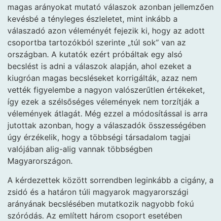
magas arányokat mutató válaszok azonban jellemzően
kevésbé a tényleges észleletet, mint inkább a
válaszadó azon véleményét fejezik ki, hogy az adott
csoportba tartozókból szerinte „túl sok” van az
országban. A kutatók ezért próbáltak egy alsó
becslést is adni a válaszok alapján, ahol ezeket a
kiugróan magas becsléseket korrigálták, azaz nem
vették figyelembe a nagyon valószerűtlen értékeket,
így ezek a szélsőséges vélemények nem torzítják a
vélemények átlagát. Még ezzel a módosítással is arra
jutottak azonban, hogy a válaszadók összességében
úgy érzékelik, hogy a többségi társadalom tagjai
valójában alig-alig vannak többségben
Magyarországon.
A kérdezettek között sorrendben leginkább a cigány, a
zsidó és a határon túli magyarok magyarországi
arányának becslésében mutatkozik nagyobb fokú
szóródás. Az említett három csoport esetében