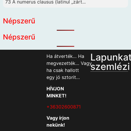
73 A numerus clausus (latinul „zárt...
Népszerű
Népszerű
Lapunka
Ha átverték… Ha
megvezették… Vagy
szemlézi
ha csak hallott
egy jó sztorit…
HÍVJON
MINKET!
+36302600871
Vagy írjon
nekünk!