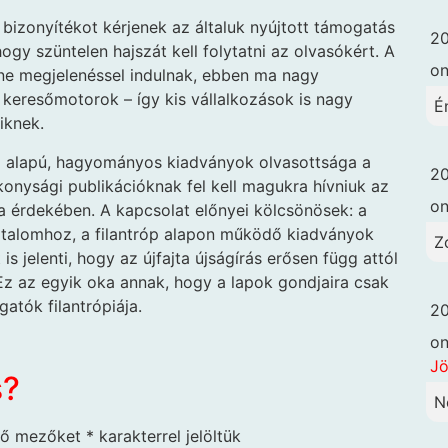
izonyítékot kérjenek az általuk nyújtott támogatás
20
ogy szüntelen hajszát kell folytatni az olvasókért. A
o
line megjelenéssel indulnak, ebben ma nagy
 keresőmotorok – így kis vállalkozások is nagy
É
iknek.
i alapú, hagyományos kiadványok olvasottsága a
20
onysági publikációknak fel kell magukra hívniuk az
o
 érdekében. A kapcsolat előnyei kölcsönösek: a
rtalomhoz, a filantróp alapon működő kiadványok
Z
 jelenti, hogy az újfajta újságírás erősen függ attól
. Ez az egyik oka annak, hogy a lapok gondjaira csak
atók filantrópiája.
20
o
Jö
s?
N
ző mezőket
*
karakterrel jelöltük