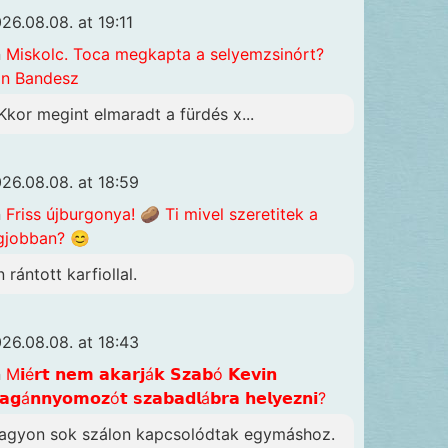
26.08.08. at 19:11
n
Miskolc. Toca megkapta a selyemzsinórt?
n Bandesz
Kkor megint elmaradt a fürdés x...
26.08.08. at 18:59
n
Friss újburgonya! 🥔 Ti mivel szeretitek a
gjobban? 😊
 rántott karfiollal.
26.08.08. at 18:43
n
M𝗶é𝗿𝘁 𝗻𝗲𝗺 𝗮𝗸𝗮𝗿𝗷á𝗸 𝗦𝘇𝗮𝗯ó 𝗞𝗲𝘃𝗶𝗻
𝗴á𝗻𝗻𝘆𝗼𝗺𝗼𝘇ó𝘁 𝘀𝘇𝗮𝗯𝗮𝗱𝗹á𝗯𝗿𝗮 𝗵𝗲𝗹𝘆𝗲𝘇𝗻𝗶?
agyon sok szálon kapcsolódtak egymáshoz.