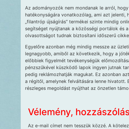
Az adományozók nem mondanak le arról, hogy b
hatékonyságára vonatkozólag, ami azt jelenti, h
„filantróp újságírás” termékei szinte mindig on
segítséget nyújtanak a közösségi portálok és a
olvasottságot tudnak biztosítani időszerű cikke
Egyelőre azonban még mindig messze az üzlet
legnagyobb, amiből az következik, hogy a jóték
előbbiek figyelmét tevékenységük előmozdítása
pénzszűkével küszködő lapok ingyen jutnak ta
pedig reklámozhatják magukat. Ez azonban azt is
a régitől, amelynek felváltására lenne hivatott
részleges megoldást nyújthat az önzetlen támog
Vélemény, hozzászólá
Az e-mail címet nem tesszük közzé.
A kötele