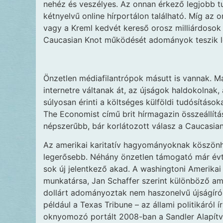
nehéz és veszélyes. Az onnan érkező legjobb 
kétnyelvű online hírportálon található. Míg az
vagy a Kreml kedvét kereső orosz milliárdosok v
Caucasian Knot működését adományok teszik l
Önzetlen médiafilantrópok másutt is vannak. M
internetre váltanak át, az újságok haldokolnak
súlyosan érinti a költséges külföldi tudósításoka
The Economist című brit hírmagazin összeállítá
népszerűbb, bár korlátozott válasz a Caucasian 
Az amerikai karitatív hagyományoknak köszönh
legerősebb. Néhány önzetlen támogató már évti
sok új jelentkező akad. A washingtoni Amerika
munkatársa, Jan Schaffer szerint különböző am
dollárt adományoztak nem haszonelvű újságírói
például a Texas Tribune – az állami politikáról 
oknyomozó portált 2008-ban a Sandler Alapítván