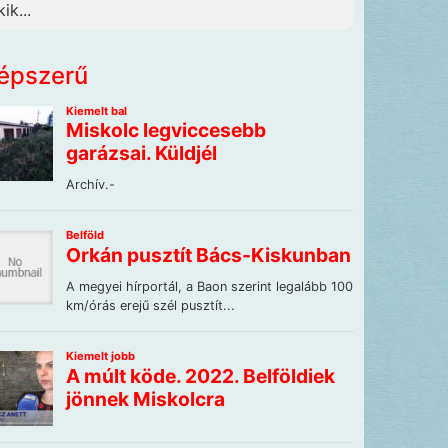
ik...
épszerű