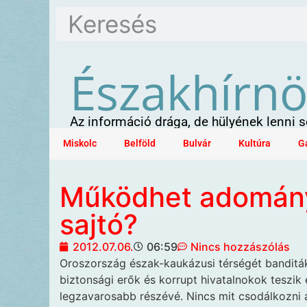
Északhírn
Az információ drága, de hülyének lenni
Miskolc
Belföld
Bulvár
Kultúra
G
Működhet adomány
sajtó?
2012.07.06.
06:59
Nincs hozzászólás
Oroszország észak-kaukázusi térségét
banditák
biztonsági erők és korrupt hivatalnokok teszik
legzavarosabb részévé. Nincs mit csodálkozni a