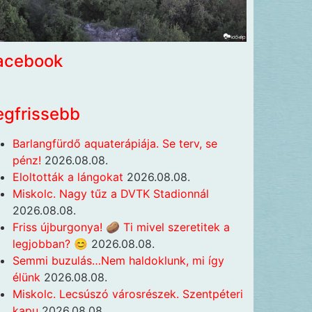
acebook
egfrissebb
Barlangfürdő aquaterápiája. Se terv, se
pénz!
2026.08.08.
Eloltották a lángokat
2026.08.08.
Miskolc. Nagy tűz a DVTK Stadionnál
2026.08.08.
Friss újburgonya! 🥔 Ti mivel szeretitek a
legjobban? 😊
2026.08.08.
Semmi buzulás…Nem haldoklunk, mi így
élünk
2026.08.08.
Miskolc. Lecsúszó városrészek. Szentpéteri
kapu
2026.08.08.