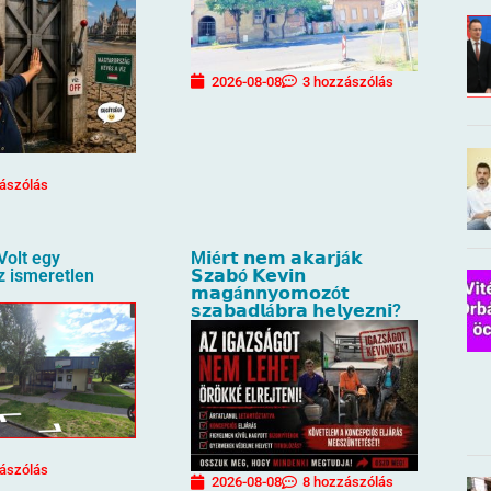
2026-08-08
3 hozzászólás
ászólás
Volt egy
M𝗶é𝗿𝘁 𝗻𝗲𝗺 𝗮𝗸𝗮𝗿𝗷á𝗸
az ismeretlen
𝗦𝘇𝗮𝗯ó 𝗞𝗲𝘃𝗶𝗻
𝗺𝗮𝗴á𝗻𝗻𝘆𝗼𝗺𝗼𝘇ó𝘁
𝘀𝘇𝗮𝗯𝗮𝗱𝗹á𝗯𝗿𝗮 𝗵𝗲𝗹𝘆𝗲𝘇𝗻𝗶?
ászólás
2026-08-08
8 hozzászólás