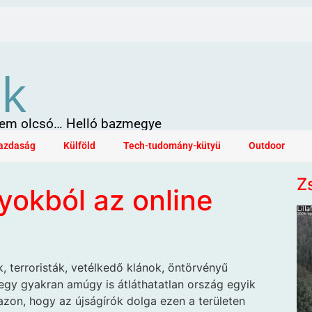
ök
 sem olcsó… Helló bazmegye
azdaság
Külföld
Tech-tudomány-kütyü
Outdoor
Z
okból az online
, terroristák, vetélkedő klánok, öntörvényű
 egy gyakran amúgy is átláthatatlan ország egyik
zon, hogy az újságírók dolga ezen a területen