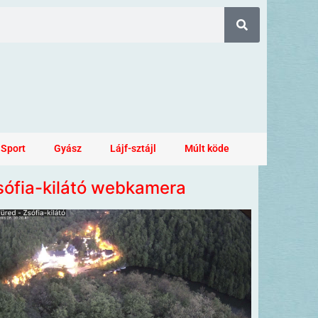
Sport
Gyász
Lájf-sztájl
Múlt köde
sófia-kilátó webkamera