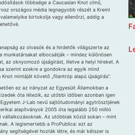
tudósítások többsége a Caucasian Knot című,
 orosz országos média legnagyobb részét a Kreml
alamelyike birtokolja vagy ellenőrzi, addig a
ehetővé.
F
anapság az olvasók és a hirdetők világszerte az
L
, a munkatársakat elbocsátják – mindez különösen
t, az oknyomozó újságírást, illetve a helyi híreket. A
sa szerint ezekre a gondokra az egyik mind
Knot mintáját követő „filantróp alapú újságírás”.
etően ez az irányzat az Egyesült Államokban a
zedek óta létezik, az utóbbi időben azonban igen
i Egyetem J-Lab nevű sajtótudományi agytrösztjének
erikai alapítványok 2005 óta legalább 250 millió
 vállalkozásoknak. Az utóbbiak közül sokan – mint
írnak. A legismertebb a ProPublica: ezt az
y segítségével hozták létre, és már kétszer is