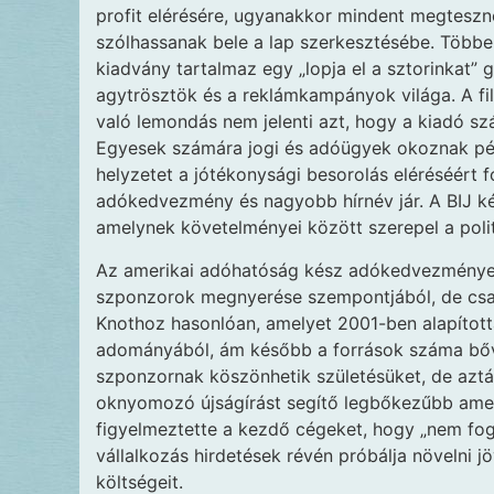
profit elérésére, ugyanakkor mindent megtesz
szólhassanak bele a lap szerkesztésébe. Többen 
kiadvány tartalmaz egy „lopja el a sztorinkat”
agytrösztök és a reklámkampányok világa. A fila
való lemondás nem jelenti azt, hogy a kiadó 
Egyesek számára jogi és adóügyek okoznak pén
helyzetet a jótékonysági besorolás eléréséért f
adókedvezmény és nagyobb hírnév jár. A BIJ kéts
amelynek követelményei között szerepel a polit
Az amerikai adóhatóság kész adókedvezményeke
szponzorok megnyerése szempontjából, de csak
Knothoz hasonlóan, amelyet 2001-ben alapítot
adományából, ám később a források száma bővül
szponzornak köszönhetik születésüket, de aztá
oknyomozó újságírást segítő legbőkezűbb ameri
figyelmeztette a kezdő cégeket, hogy „nem fo
vállalkozás hirdetések révén próbálja növelni
költségeit.