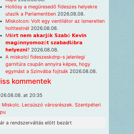
Hollósy a megüresedő fideszes helyekre
utazik a Parlamentben
2026.08.08.
Miskolcon: Volt egy ventilátor az ismeretlen
holttestnél
2026.08.08.
M𝗶é𝗿𝘁 𝗻𝗲𝗺 𝗮𝗸𝗮𝗿𝗷á𝗸 𝗦𝘇𝗮𝗯ó 𝗞𝗲𝘃𝗶𝗻
𝗺𝗮𝗴á𝗻𝗻𝘆𝗼𝗺𝗼𝘇ó𝘁 𝘀𝘇𝗮𝗯𝗮𝗱𝗹á𝗯𝗿𝗮
𝗵𝗲𝗹𝘆𝗲𝘇𝗻𝗶?
2026.08.08.
A miskolci fideszeskdnp-s jelenlegi
garnitúra csupán annyira képes, hogy
egymást a Szinvába fojtsák
2026.08.08.
riss kommentek
26.08.08. at 20:35
n
Miskolc. Lecsúszó városrészek. Szentpéteri
apu
ár a rendszerváltás elött bezárt