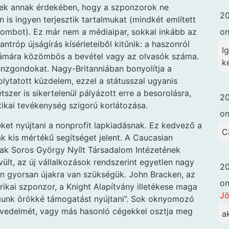
nek annak érdekében, hogy a szponzorok ne
20
is ingyen terjesztik tartalmukat (mindkét említett
o
 gombot). Ez már nem a médiaipar, sokkal inkább az
ntróp újságírás kísérleteiből kitűnik: a haszonról
I
számára közömbös a bevétel vagy az olvasók száma.
ke
zgondokat. Nagy-Britanniában bonyolítja a
olytatott küzdelem, ezzel a státusszal ugyanis
zer is sikertelenül pályázott erre a besorolásra,
20
ikai tevékenység szigorú korlátozása.
o
t nyújtani a nonprofit lapkiadásnak. Ez kedvező a
C
 kis mértékű segítséget jelent. A Caucasian
tak Soros György Nyílt Társadalom Intézetének
t, az új vállalkozások rendszerint egyetlen nagy
20
n gyorsan újakra van szükségük. John Bracken, az
o
kai szponzor, a Knight Alapítvány illetékese maga
Jö
gunk örökké támogatást nyújtani”. Sok oknyomozó
 jövedelmét, vagy más hasonló cégekkel osztja meg
a