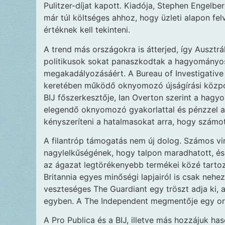
Pulitzer-díjat kapott. Kiadója, Stephen Engel
már túl költséges ahhoz, hogy üzleti alapon fel
értéknek kell tekinteni.
A trend más országokra is átterjed, így Ausztrá
politikusok sokat panaszkodtak a hagyományos
megakadályozásáért. A Bureau of Investigative 
keretében működő oknyomozó újságírási központ
BIJ főszerkesztője, Ian Overton szerint a hag
elegendő oknyomozó gyakorlattal és pénzzel ah
kényszeríteni a hatalmasokat arra, hogy számo
A filantróp támogatás nem új dolog. Számos v
nagylelkűségének, hogy talpon maradhatott, és 
az ágazat legtörékenyebb termékei közé tarto
Britannia egyes minőségi lapjairól is csak nehez
veszteséges The Guardiant egy tröszt adja ki, 
egyben. A The Independent megmentője egy oros
A Pro Publica és a BIJ, illetve más hozzájuk 