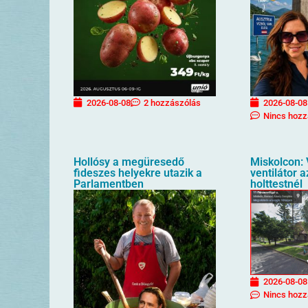
2026-08-08
2 hozzászólás
2026-08-08
Nincs hozz
Hollósy a megüresedő
Miskolcon: 
fideszes helyekre utazik a
ventilátor 
Parlamentben
holttestnél
2026-08-08
Nincs hozz