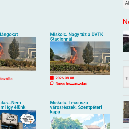
Ak
N
 lángokat
Miskolc. Nagy tűz a DVTK
Stadionnál
2026-08-08
ászólás
Nincs hozzászólás
ulás…Nem
Miskolc. Lecsúszó
 mi így élünk
városrészek. Szentpéteri
kapu