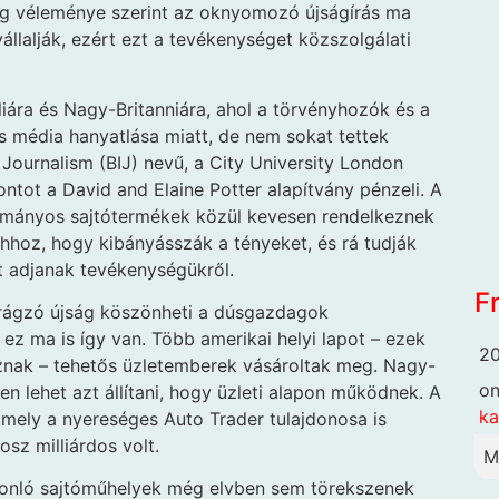
berg véleménye szerint az oknyomozó újságírás ma
vállalják, ezért ezt a tevékenységet közszolgálati
liára és Nagy-Britanniára, ahol a törvényhozók és a
 média hanyatlása miatt, de nem sokat tettek
Journalism (BIJ) nevű, a City University London
ot a David and Elaine Potter alapítvány pénzeli. A
yományos sajtótermékek közül kevesen rendelkeznek
hoz, hogy kibányásszák a tényeket, és rá tudják
t adjanak tevékenységükről.
F
irágzó újság köszönheti a dúsgazdagok
ez ma is így van. Több amerikai helyi lapot – ezek
20
znak – tehetős üzletemberek vásároltak meg. Nagy-
o
en lehet azt állítani, hogy üzleti alapon működnek. A
k
amely a nyereséges Auto Trader tulajdonosa is
z milliárdos volt.
M
hasonló sajtóműhelyek még elvben sem törekszenek