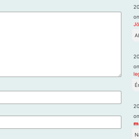
20
o
Jö
A
20
o
le
Én
20
o
𝗺
N