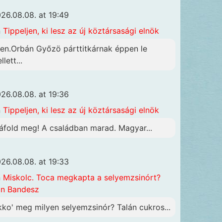
26.08.08. at 19:49
n
Tippeljen, ki lesz az új köztársasági elnök
gen.Orbán Győzö párttitkárnak éppen le
llett...
26.08.08. at 19:36
n
Tippeljen, ki lesz az új köztársasági elnök
áfold meg! A családban marad. Magyar...
26.08.08. at 19:33
n
Miskolc. Toca megkapta a selyemzsinórt?
n Bandesz
kko' meg milyen selyemzsinór? Talán cukros...