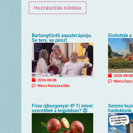
Barlangfürdő aquaterápiája.
Eloltották a
Se terv, se pénz!
2026-08-08
2026-08-08
Nincs hozz
Nincs hozzászólás
Friss újburgonya! 🥔 Ti mivel
Semmi buz
szeretitek a legjobban? 😊
haldoklunk,