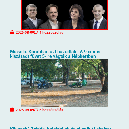
2026-08-09
1 hozzászólás
Miskolc. Korábban azt hazudták…A 9 centis
kiszáradt füvet 5- re vágták a Népkertben
2026-08-09
6 hozzászólás