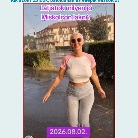
Kik azok? Zsidók, baloldaliak és ellepik Miskolcot