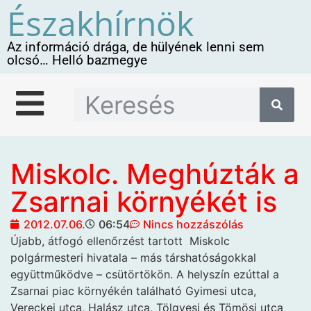
Északhírnök
Az információ drága, de hülyének lenni sem
olcsó… Helló bazmegye
Miskolc. Meghúzták a
Zsarnai környékét is
2012.07.06.
06:54
Nincs hozzászólás
Újabb, átfogó ellenőrzést tartott
Miskolc
polgármesteri hivatala – más társhatóságokkal
együttműködve – csütörtökön. A helyszín ezúttal a
Zsarnai piac környékén található Gyimesi utca,
Vereckei utca, Halász utca, Tölgyesi és Tömösi utca