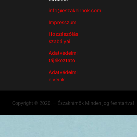
info@eszakhirnok.com
Impresszum
Hozzászólás
szabályai
Adatvédelmi
tájékoztató
Adatvédelmi
elveink
Copyright © 2020. – Északhírnök Minden jog fenntartva!