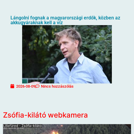
Lángolni fognak a magyarországi erdők, közben az
akkugyáraknak kell a víz
2026-08-09
Nincs hozzászólás
Zsófia-kilátó webkamera