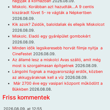
hagyják a kórházban
2026.08.09.
Miskolc. Korábban azt hazudták…A 9 centis
kiszáradt füvet 5- re vágták a Népkertben
2026.08.09.
Kik azok? Zsidók, baloldaliak és ellepik Miskolcot
2026.08.09.
Miskolc. Eladó egy gyárépület gombokért
2026.08.09.
Minden idők legsikeresebb horvát filmje nyitja a
CineFestet
2026.08.09.
Az államé lesz a miskolci Avas szálló, amit még
most is szorgalmasan építgetnek
2026.08.09.
Lángolni fognak a magyarországi erdők, közben
az akkugyáraknak kell a víz
2026.08.09.
Már 2700 éve egy vasipari központ működött a
Bükkben
2026.08.08.
Friss kommentek
2026.08.09. at 12:55