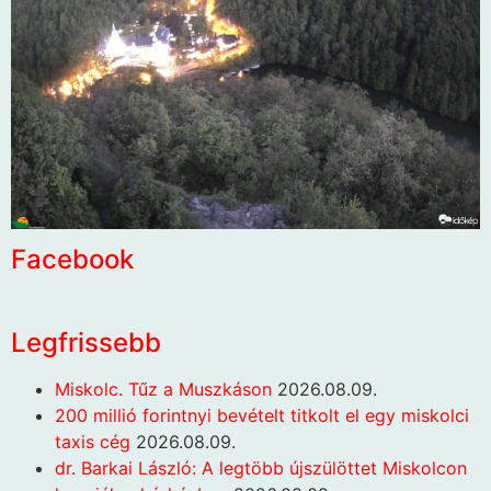
Facebook
Legfrissebb
Miskolc. Tűz a Muszkáson
2026.08.09.
200 millió forintnyi bevételt titkolt el egy miskolci
taxis cég
2026.08.09.
dr. Barkai László: A legtöbb újszülöttet Miskolcon