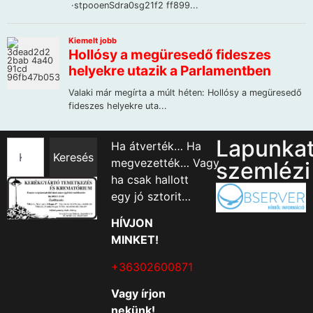
Lapunka
Ha átverték… Ha
Keresés
megvezették… Vagy
szemlézi
ha csak hallott
egy jó sztorit…
HÍVJON
MINKET!
+36302600871
Vagy írjon
nekünk!