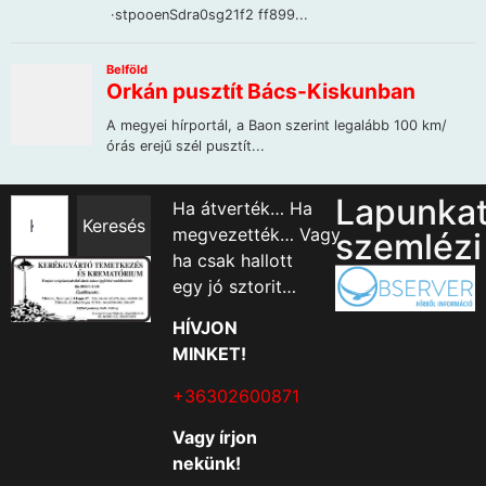
Lapunka
Ha átverték… Ha
Keresés
megvezették… Vagy
szemlézi
ha csak hallott
egy jó sztorit…
HÍVJON
MINKET!
+36302600871
Vagy írjon
nekünk!