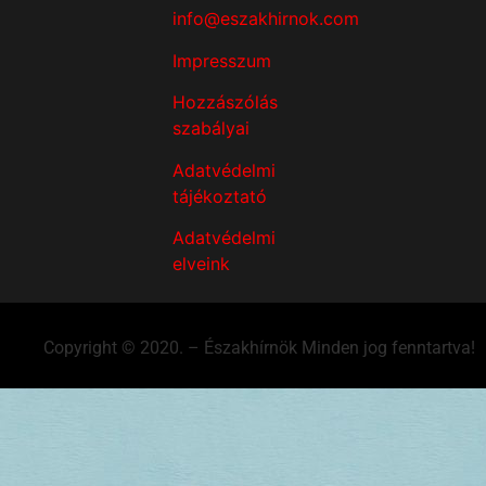
info@eszakhirnok.com
Impresszum
Hozzászólás
szabályai
Adatvédelmi
tájékoztató
Adatvédelmi
elveink
Copyright © 2020. – Északhírnök Minden jog fenntartva!