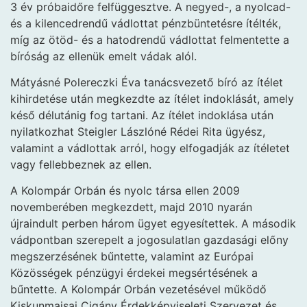
3 év próbaidőre felfüggesztve. A negyed-, a nyolcad-
és a kilencedrendű vádlottat pénzbüntetésre ítélték,
míg az ötöd- és a hatodrendű vádlottat felmentette a
bíróság az ellenük emelt vádak alól.
Mátyásné Polereczki Éva tanácsvezető bíró az ítélet
kihirdetése után megkezdte az ítélet indoklását, amely
késő délutánig fog tartani. Az ítélet indoklása után
nyilatkozhat Steigler Lászlóné Rédei Rita ügyész,
valamint a vádlottak arról, hogy elfogadják az ítéletet
vagy fellebbeznek az ellen.
A Kolompár Orbán és nyolc társa ellen 2009
novemberében megkezdett, majd 2010 nyarán
újraindult perben három ügyet egyesítettek. A második
vádpontban szerepelt a jogosulatlan gazdasági előny
megszerzésének bűntette, valamint az Európai
Közösségek pénzügyi érdekei megsértésének a
bűntette. A Kolompár Orbán vezetésével működő
Kiskunmajsai Cigány Érdekképviseleti Szervezet és