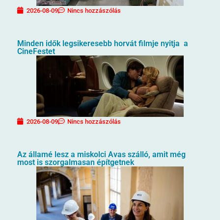
2026-08-09
Nincs hozzászólás
Minden idők legsikeresebb horvát filmje nyitja a
CineFestet
2026-08-09
Nincs hozzászólás
Az államé lesz a miskolci Avas szálló, amit még
most is szorgalmasan építgetnek