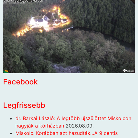
Facebook
Legfrissebb
dr. Barkai László: A legtöbb újszülöttet Miskolcon
hagyják a kórházban
2026.08.09.
Miskolc. Korábban azt hazudták…A 9 centis