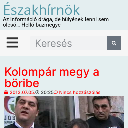
Északhírnök
Az információ drága, de hülyének lenni sem
olcsó… Helló bazmegye
Kolompár megy a
böribe
2012.07.05.
20:25
Nincs hozzászólás