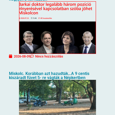
2026-08-09
Nincs hozzászólás
Miskolc. Korábban azt hazudták…A 9 centis
kiszáradt füvet 5- re vágták a Népkertben