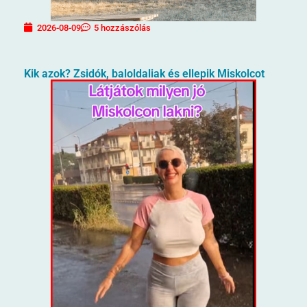
2026-08-09
5 hozzászólás
Kik azok? Zsidók, baloldaliak és ellepik Miskolcot