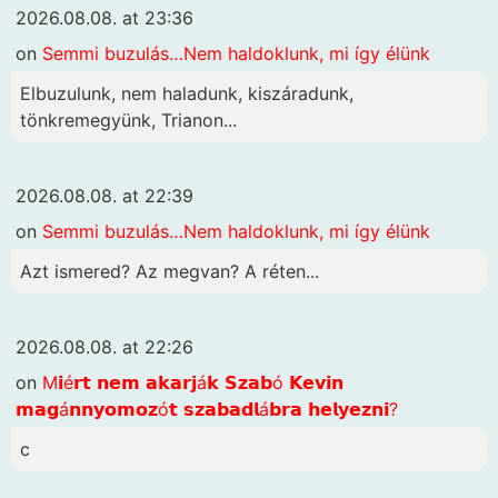
2026.08.08. at 23:36
on
Semmi buzulás…Nem haldoklunk, mi így élünk
Elbuzulunk, nem haladunk, kiszáradunk,
tönkremegyünk, Trianon...
2026.08.08. at 22:39
on
Semmi buzulás…Nem haldoklunk, mi így élünk
Azt ismered? Az megvan? A réten...
2026.08.08. at 22:26
on
M𝗶é𝗿𝘁 𝗻𝗲𝗺 𝗮𝗸𝗮𝗿𝗷á𝗸 𝗦𝘇𝗮𝗯ó 𝗞𝗲𝘃𝗶𝗻
𝗺𝗮𝗴á𝗻𝗻𝘆𝗼𝗺𝗼𝘇ó𝘁 𝘀𝘇𝗮𝗯𝗮𝗱𝗹á𝗯𝗿𝗮 𝗵𝗲𝗹𝘆𝗲𝘇𝗻𝗶?
c