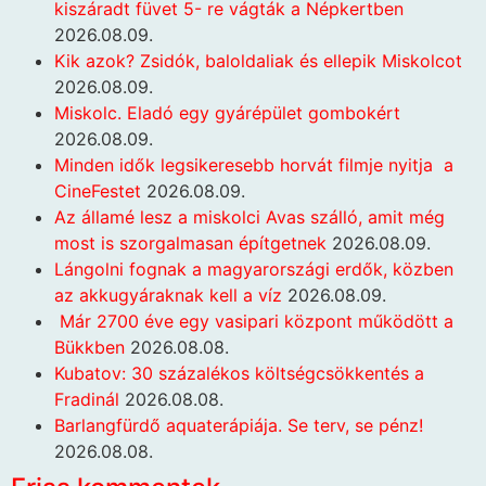
kiszáradt füvet 5- re vágták a Népkertben
2026.08.09.
Kik azok? Zsidók, baloldaliak és ellepik Miskolcot
2026.08.09.
Miskolc. Eladó egy gyárépület gombokért
2026.08.09.
Minden idők legsikeresebb horvát filmje nyitja a
CineFestet
2026.08.09.
Az államé lesz a miskolci Avas szálló, amit még
most is szorgalmasan építgetnek
2026.08.09.
Lángolni fognak a magyarországi erdők, közben
az akkugyáraknak kell a víz
2026.08.09.
Már 2700 éve egy vasipari központ működött a
Bükkben
2026.08.08.
Kubatov: 30 százalékos költségcsökkentés a
Fradinál
2026.08.08.
Barlangfürdő aquaterápiája. Se terv, se pénz!
2026.08.08.