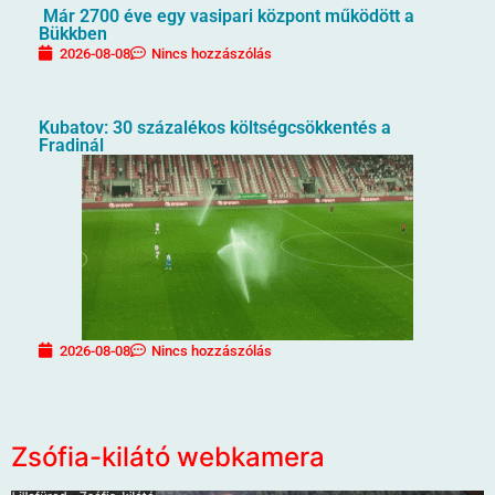
Már 2700 éve egy vasipari központ működött a
Bükkben
2026-08-08
Nincs hozzászólás
Kubatov: 30 százalékos költségcsökkentés a
Fradinál
2026-08-08
Nincs hozzászólás
Zsófia-kilátó webkamera