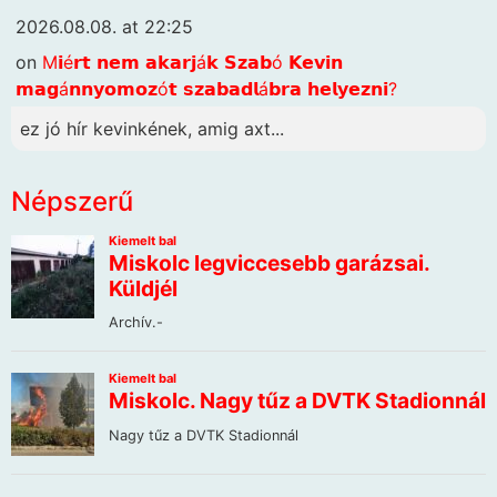
2026.08.08. at 22:25
on
M𝗶é𝗿𝘁 𝗻𝗲𝗺 𝗮𝗸𝗮𝗿𝗷á𝗸 𝗦𝘇𝗮𝗯ó 𝗞𝗲𝘃𝗶𝗻
𝗺𝗮𝗴á𝗻𝗻𝘆𝗼𝗺𝗼𝘇ó𝘁 𝘀𝘇𝗮𝗯𝗮𝗱𝗹á𝗯𝗿𝗮 𝗵𝗲𝗹𝘆𝗲𝘇𝗻𝗶?
ez jó hír kevinkének, amig axt...
Népszerű