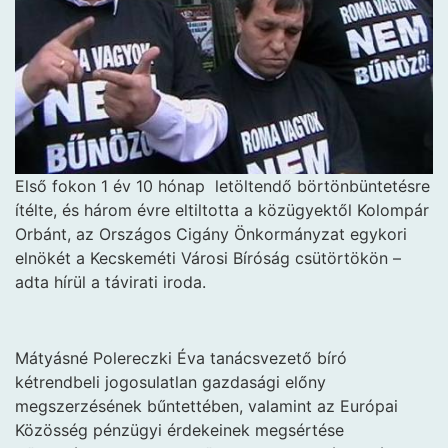
Első fokon 1 év 10 hónap
letöltendő börtönbüntetésre
ítélte, és három évre eltiltotta a közügyektől Kolompár
Orbánt, az Országos Cigány Önkormányzat egykori
elnökét a Kecskeméti Városi Bíróság csütörtökön –
adta hírül a távirati iroda.
Mátyásné Polereczki Éva tanácsvezető bíró
kétrendbeli jogosulatlan gazdasági előny
megszerzésének bűntettében, valamint az Európai
Közösség pénzügyi érdekeinek megsértése