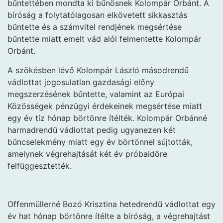
bűntettében mondta ki bűnösnek Kolompár Orbánt. A
bíróság a folytatólagosan elkövetett sikkasztás
bűntette és a számvitel rendjének megsértése
bűntette miatt emelt vád alól felmentette Kolompár
Orbánt.
A szökésben lévő Kolompár László másodrendű
vádlottat jogosulatlan gazdasági előny
megszerzésének bűntette, valamint az Európai
Közösségek pénzügyi érdekeinek megsértése miatt
egy év tíz hónap börtönre ítélték. Kolompár Orbánné
harmadrendű vádlottat pedig ugyanezen két
bűncselekmény miatt egy év börtönnel sújtották,
amelynek végrehajtását két év próbaidőre
felfüggesztették.
Offenmüllerné Bozó Krisztina hetedrendű vádlottat egy
év hat hónap börtönre ítélte a bíróság, a végrehajtást