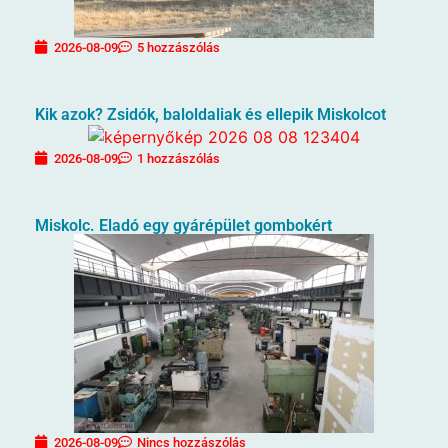
2026-08-09
5 hozzászólás
Kik azok? Zsidók, baloldaliak és ellepik Miskolcot
2026-08-09
1 hozzászólás
Miskolc. Eladó egy gyárépület gombokért
2026-08-09
Nincs hozzászólás