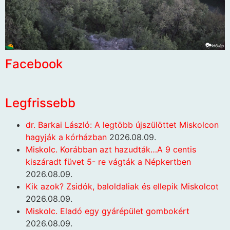
Facebook
Legfrissebb
dr. Barkai László: A legtöbb újszülöttet Miskolcon
hagyják a kórházban
2026.08.09.
Miskolc. Korábban azt hazudták…A 9 centis
kiszáradt füvet 5- re vágták a Népkertben
2026.08.09.
Kik azok? Zsidók, baloldaliak és ellepik Miskolcot
2026.08.09.
Miskolc. Eladó egy gyárépület gombokért
2026.08.09.