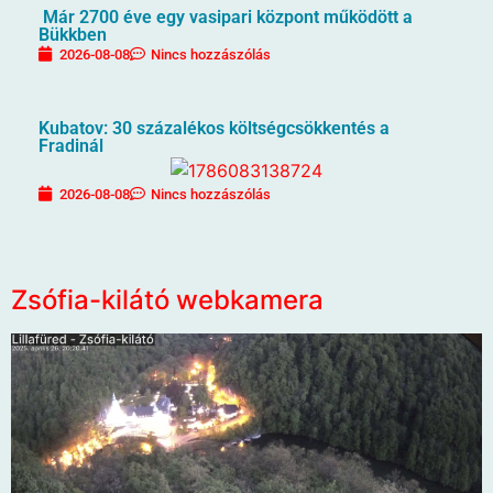
Már 2700 éve egy vasipari központ működött a
Bükkben
2026-08-08
Nincs hozzászólás
Kubatov: 30 százalékos költségcsökkentés a
Fradinál
2026-08-08
Nincs hozzászólás
Zsófia-kilátó webkamera