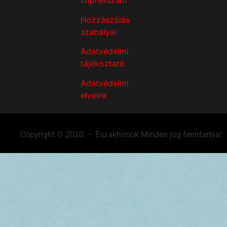
Impresszum
Hozzászólás
szabályai
Adatvédelmi
tájékoztató
Adatvédelmi
elveink
Copyright © 2020. – Északhírnök Minden jog fenntartva!