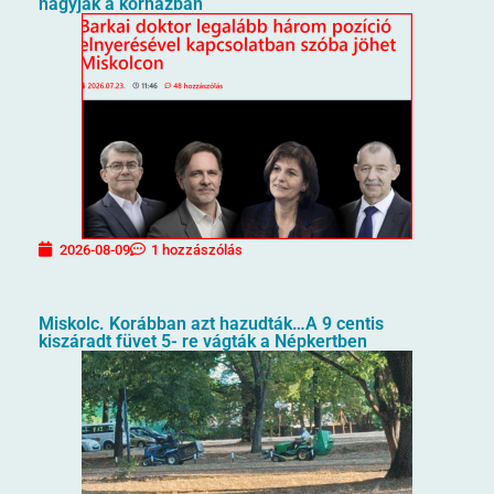
hagyják a kórházban
2026-08-09
1 hozzászólás
Miskolc. Korábban azt hazudták…A 9 centis
kiszáradt füvet 5- re vágták a Népkertben