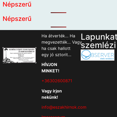
Népszerű
Népszerű
Lapunka
Ha átverték… Ha
megvezették… Vagy
szemlézi
ha csak hallott
egy jó sztorit…
HÍVJON
MINKET!
+36302600871
Vagy írjon
nekünk!
info@eszakhirnok.com