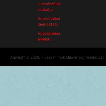
Hozzászólás
szabályai
Adatvédelmi
tájékoztató
Adatvédelmi
elveink
Copyright © 2020. – Északhírnök Minden jog fenntartva!