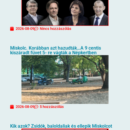
2026-08-09
Nincs hozzászólás
Miskolc. Korábban azt hazudták…A 9 centis
kiszáradt füvet 5- re vágták a Népkertben
2026-08-09
5 hozzászólás
Kik azok? Zsidók, baloldaliak és ellepik Miskolcot