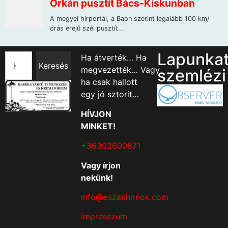
Lapunka
Ha átverték… Ha
Keresés
megvezették… Vagy
szemlézi
ha csak hallott
egy jó sztorit…
HÍVJON
MINKET!
+36302600871
Vagy írjon
nekünk!
info@eszakhirnok.com
Impresszum