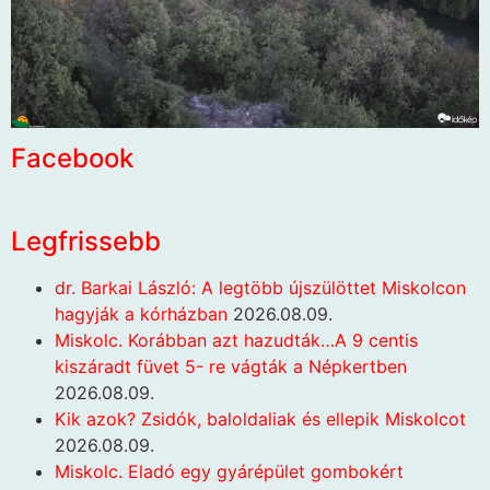
Facebook
Legfrissebb
dr. Barkai László: A legtöbb újszülöttet Miskolcon
hagyják a kórházban
2026.08.09.
Miskolc. Korábban azt hazudták…A 9 centis
kiszáradt füvet 5- re vágták a Népkertben
2026.08.09.
Kik azok? Zsidók, baloldaliak és ellepik Miskolcot
2026.08.09.
Miskolc. Eladó egy gyárépület gombokért