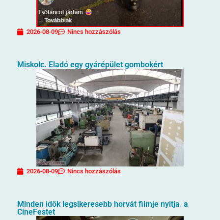
2026-08-09
Nincs hozzászólás
Miskolc. Eladó egy gyárépület gombokért
2026-08-09
Nincs hozzászólás
Minden idők legsikeresebb horvát filmje nyitja a
CineFestet