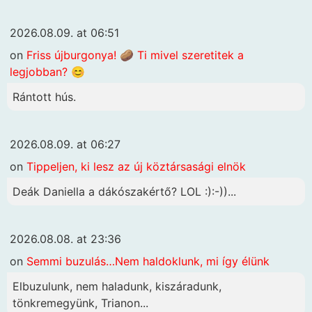
2026.08.09. at 06:51
on
Friss újburgonya! 🥔 Ti mivel szeretitek a
legjobban? 😊
Rántott hús.
2026.08.09. at 06:27
on
Tippeljen, ki lesz az új köztársasági elnök
Deák Daniella a dákószakértő? LOL :):-))...
2026.08.08. at 23:36
on
Semmi buzulás…Nem haldoklunk, mi így élünk
Elbuzulunk, nem haladunk, kiszáradunk,
tönkremegyünk, Trianon...