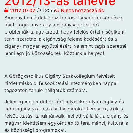
2012/13-as tanévre
2012.07.02.
12:55
Nincs hozzászólás
Amennyiben érdeklődsz fontos
társadalmi kérdések
iránt, fogékony vagy a cigányságot érintő
problémákra, úgy érzed, hogy felelős értelmiségiként
tenni szeretnél a cigányság felemelkedéséért és a
cigány- magyar együttélésért, valamint tagja szeretnél
lenni egy jó közösségnek, köztünk a helyed!
A Görögkatolikus Cigány Szakkollégium felvételt
hirdet miskolci felsőoktatási intézményben nappali
tagozaton tanuló hallgatók számára.
Jelenleg meghirdetett férőhelyeinkre olyan cigány és
nem cigány származású hallgatókat keresünk, akik a
felsőoktatási tanulmányaik mellett vállalják a cigány és
magyar identitásra egyként építő tanulmányi, kulturális
és közösségi programokat.