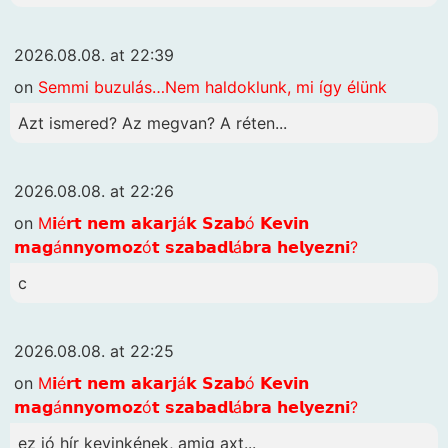
2026.08.08. at 22:39
on
Semmi buzulás…Nem haldoklunk, mi így élünk
Azt ismered? Az megvan? A réten...
2026.08.08. at 22:26
on
M𝗶é𝗿𝘁 𝗻𝗲𝗺 𝗮𝗸𝗮𝗿𝗷á𝗸 𝗦𝘇𝗮𝗯ó 𝗞𝗲𝘃𝗶𝗻
𝗺𝗮𝗴á𝗻𝗻𝘆𝗼𝗺𝗼𝘇ó𝘁 𝘀𝘇𝗮𝗯𝗮𝗱𝗹á𝗯𝗿𝗮 𝗵𝗲𝗹𝘆𝗲𝘇𝗻𝗶?
c
2026.08.08. at 22:25
on
M𝗶é𝗿𝘁 𝗻𝗲𝗺 𝗮𝗸𝗮𝗿𝗷á𝗸 𝗦𝘇𝗮𝗯ó 𝗞𝗲𝘃𝗶𝗻
𝗺𝗮𝗴á𝗻𝗻𝘆𝗼𝗺𝗼𝘇ó𝘁 𝘀𝘇𝗮𝗯𝗮𝗱𝗹á𝗯𝗿𝗮 𝗵𝗲𝗹𝘆𝗲𝘇𝗻𝗶?
ez jó hír kevinkének, amig axt...