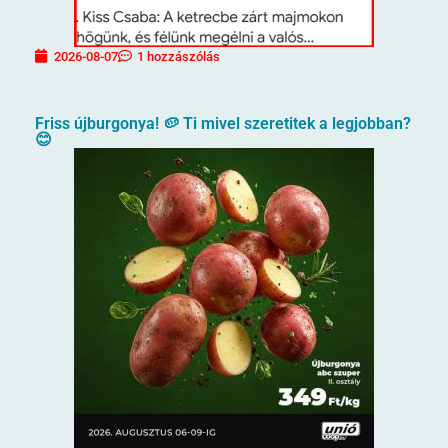
2026-08-07
1 hozzászólás
Friss újburgonya! 🥔 Ti mivel szeretitek a legjobban?
😊