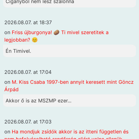
Cigányból nem lesz szalonna
2026.08.07. at 18:37
on
Friss újburgonya! 🥔 Ti mivel szeretitek a
legjobban? 😊
Én Timivel.
2026.08.07. at 17:04
on
M. Kiss Csaba 1997-ben annyit keresett mint Göncz
Árpád
Akkor ő is az MSZMP ezer...
2026.08.07. at 17:03
on
Ha mondjuk zsídók akkor is az itteni független és
nem befolyásolható rendőrség eljárt volna ellenük