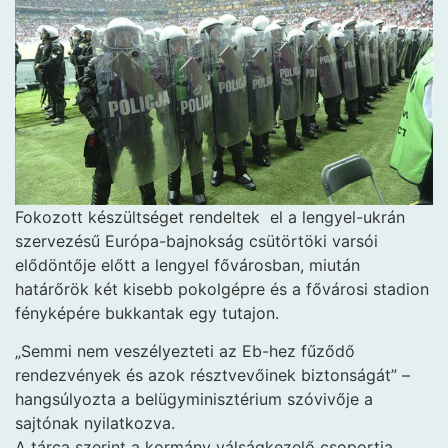
Fokozott készültséget rendeltek
el a lengyel-ukrán
szervezésű Európa-bajnokság csütörtöki varsói
elődöntője előtt a lengyel fővárosban, miután
határőrök két kisebb pokolgépre és a fővárosi stadion
fényképére bukkantak egy tutajon.
„Semmi nem veszélyezteti az Eb-hez fűződő
rendezvények és azok résztvevőinek biztonságát” –
hangsúlyozta a belügyminisztérium szóvivője a
sajtónak nyilatkozva.
A tárca szerint a kormány válságkezelő csoportja