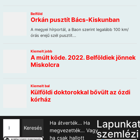
Lapunka
Ha átverték… Ha
Keresés
megvezették… Vagy
szemlézi
ha csak hallott