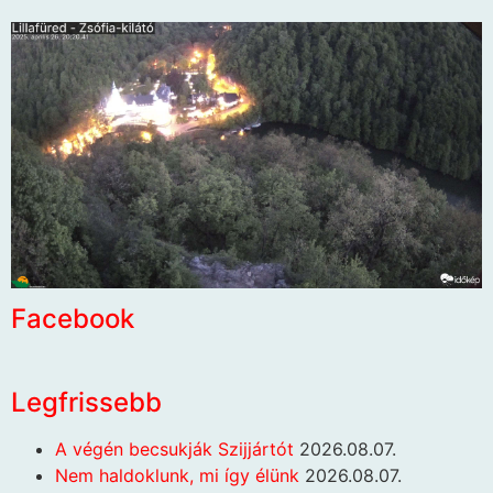
Facebook
Legfrissebb
A végén becsukják Szijjártót
2026.08.07.
Nem haldoklunk, mi így élünk
2026.08.07.