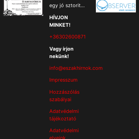
egy jó sztorit…
HÍVJON
MINKET!
+36302600871
Vagy írjon
nekünk!
info@eszakhirnok.com
Impresszum
Hozzászólás
szabályai
Adatvédelmi
tájékoztató
Adatvédelmi
elveink