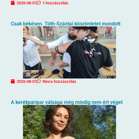
2026-08-07
1 hozzászólás
Csak békésen. Tóth-Szántai köszöntetet mondott
2026-08-07
Nincs hozzászólás
A kerékpáripar válsága még mindig nem ért véget