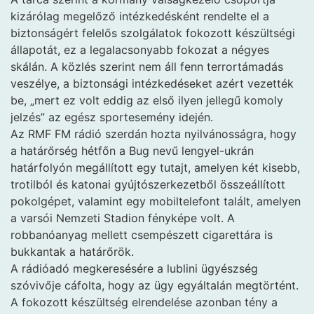
kizárólag megelőző intézkedésként rendelte el a
biztonságért felelős szolgálatok fokozott készültségi
állapotát, ez a legalacsonyabb fokozat a négyes
skálán. A közlés szerint nem áll fenn terrortámadás
veszélye, a biztonsági intézkedéseket azért vezették
be, „mert ez volt eddig az első ilyen jellegű komoly
jelzés” az egész sportesemény idején.
Az RMF FM rádió szerdán hozta nyilvánosságra, hogy
a határőrség hétfőn a Bug nevű lengyel-ukrán
határfolyón megállított egy tutajt, amelyen két kisebb,
trotilból és katonai gyújtószerkezetből összeállított
pokolgépet, valamint egy mobiltelefont talált, amelyen
a varsói Nemzeti Stadion fényképe volt. A
robbanóanyag mellett csempészett cigarettára is
bukkantak a határőrök.
A rádióadó megkeresésére a lublini ügyészség
szóvivője cáfolta, hogy az ügy egyáltalán megtörtént.
A fokozott készültség elrendelése azonban tény a