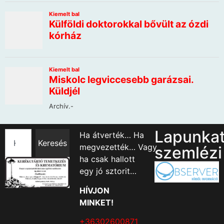
Lapunka
Ha átverték… Ha
Keresés
megvezették… Vagy
szemlézi
ha csak hallott
egy jó sztorit…
HÍVJON
MINKET!
+36302600871