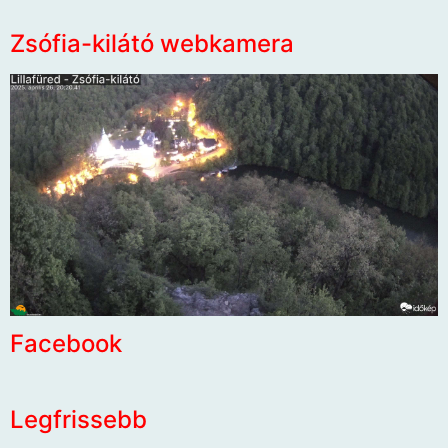
Zsófia-kilátó webkamera
Facebook
Legfrissebb