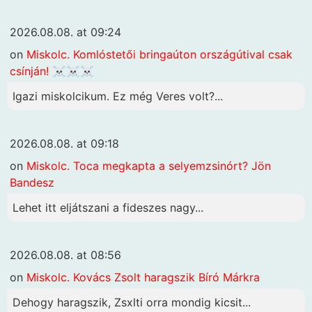
2026.08.08. at 09:24
on
Miskolc. Komlóstetői bringaúton országútival csak
csínján! ☠️☠️☠️
Igazi miskolcikum. Ez még Veres volt?...
2026.08.08. at 09:18
on
Miskolc. Toca megkapta a selyemzsinórt? Jön
Bandesz
Lehet itt eljátszani a fideszes nagy...
2026.08.08. at 08:56
on
Miskolc. Kovács Zsolt haragszik Bíró Márkra
Dehogy haragszik, Zsxlti orra mondig kicsit...