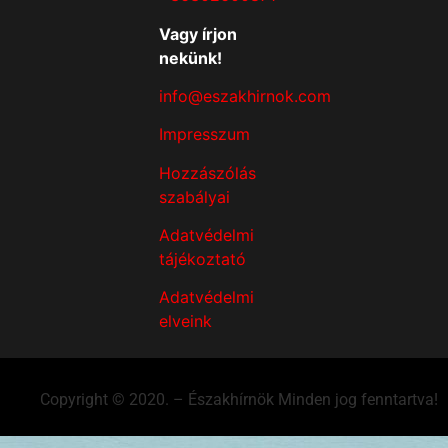
Vagy írjon
nekünk!
info@eszakhirnok.com
Impresszum
Hozzászólás
szabályai
Adatvédelmi
tájékoztató
Adatvédelmi
elveink
Copyright © 2020. – Északhírnök Minden jog fenntartva!