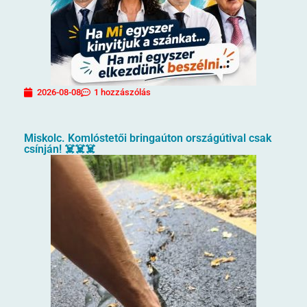
2026-08-08
1 hozzászólás
Miskolc. Komlóstetői bringaúton országútival csak
csínján! ☠️☠️☠️