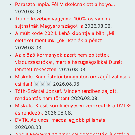
Parasztolimpia. Fél Miskolcnak ott a helye…
2026.08.08.
Trump kezében vagyunk. 100%-os vámmal
sújthatnák Magyarországot is
2026.08.08.
A múlt köde 2024. Lehó kiborítja a bilit. „Mi
életeket mentünk, „ők” kapják a pénzt”
2026.08.08.
Az előző kormányok azért nem építettek
vízduzzasztókat, mert a hazugságaikkal Dunát
lehetett rekeszteni
2026.08.08.
Miskolc. Komlóstetői bringaúton országútival csak
csínján! ☠️☠️☠️
2026.08.08.
Tóth-Szántai József. Minden rendben zajlott,
rendbontás nem történt
2026.08.08.
Miskolc. Kicsit körülményesen verekedtek a DVTK-
ás rendezők
2026.08.08.
DVTK. Az uncsi meccs legjobb pillanatai
2026.08.08.
Abdul El-Sayed az amerikai demokraták új sztárja,