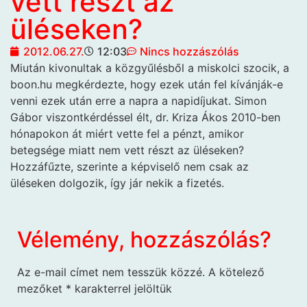
vett részt az
üléseken?
2012.06.27.
12:03
Nincs hozzászólás
Miután kivonultak a közgyűlésből
a miskolci szocik, a
boon.hu megkérdezte, hogy ezek után fel kívánják-e
venni ezek után erre a napra a napidíjukat. Simon
Gábor viszontkérdéssel élt, dr. Kriza Ákos 2010-ben
hónapokon át miért vette fel a pénzt, amikor
betegsége miatt nem vett részt az üléseken?
Hozzáfűzte, szerinte a képviselő nem csak az
üléseken dolgozik, így jár nekik a fizetés.
Vélemény, hozzászólás?
Az e-mail címet nem tesszük közzé.
A kötelező
mezőket
*
karakterrel jelöltük