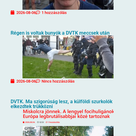
2026-08-06
1 hozzászólás
Régen is voltak bunyók a DVTK meccsek után
2026-08-06
Nincs hozzászólás
DVTK. Ma szigorúság lesz, a külföldi szurkolók
elkezdtek trükközni