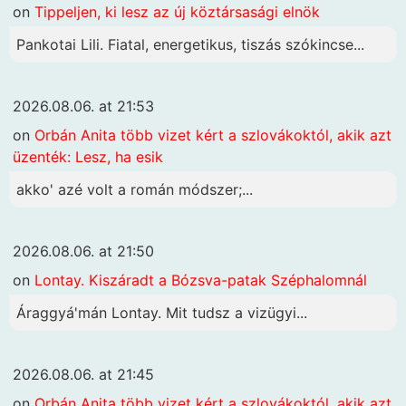
on
Tippeljen, ki lesz az új köztársasági elnök
Pankotai Lili. Fiatal, energetikus, tiszás szókincse...
2026.08.06. at 21:53
on
Orbán Anita több vizet kért a szlovákoktól, akik azt
üzenték: Lesz, ha esik
akko' azé volt a román módszer;...
2026.08.06. at 21:50
on
Lontay. Kiszáradt a Bózsva-patak Széphalomnál
Áraggyá'mán Lontay. Mit tudsz a vizügyi...
2026.08.06. at 21:45
on
Orbán Anita több vizet kért a szlovákoktól, akik azt