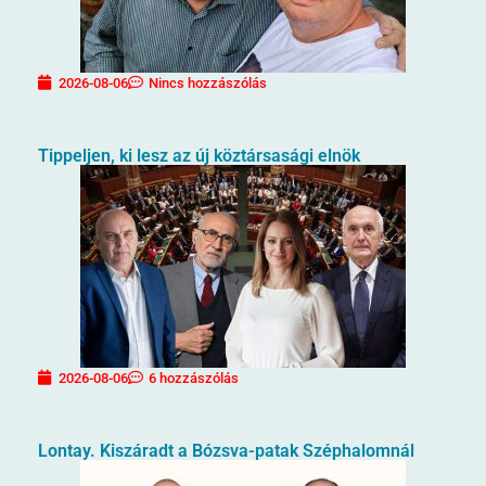
2026-08-06
Nincs hozzászólás
Tippeljen, ki lesz az új köztársasági elnök
2026-08-06
6 hozzászólás
Lontay. Kiszáradt a Bózsva-patak Széphalomnál