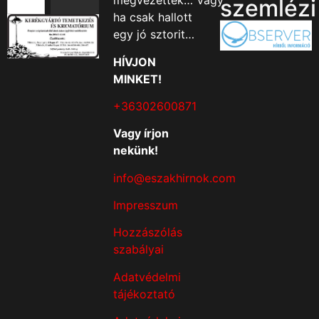
megvezették… Vagy
szemlézi
ha csak hallott
egy jó sztorit…
HÍVJON
MINKET!
+36302600871
Vagy írjon
nekünk!
info@eszakhirnok.com
Impresszum
Hozzászólás
szabályai
Adatvédelmi
tájékoztató