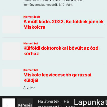
Lapunka
Ha átverték… Ha
Keresés