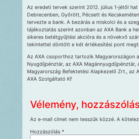
Az eredeti tervek szerint 2012. július 1-jétől h
Debrecenben, Győrött, Pécsett és Kecskeméte
tervezte a bank. A bezárás a miskolci és a szeg
tájékoztatás szerint azonban az AXA Bank a hely
sikeres betétgyűjtési akcióra és a növekvő szá
tekintettel döntött e két értékesítési pont megt
Az AXA csoporthoz tartozik Magyarországon az
Nyugdíjpénztár, az AXA Magánnyugdíjpénztár,
Magyarország Befektetési Alapkezelő Zrt., az
AXA Szolgáltató Kf
Vélemény, hozzászólá
Az e-mail címet nem tesszük közzé.
A kötele
Hozzászólás
*