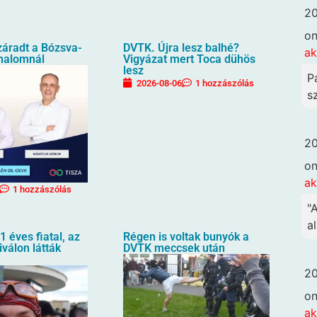
20
o
záradt a Bózsva-
DVTK. Újra lesz balhé?
ak
halomnál
Vigyázat mert Toca dühös
lesz
P
2026-08-06
1 hozzászólás
sz
20
o
ak
1 hozzászólás
"
al
1 éves fiatal, az
Régen is voltak bunyók a
iválon látták
DVTK meccsek után
20
o
ak