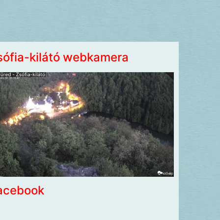
sófia-kilátó webkamera
acebook