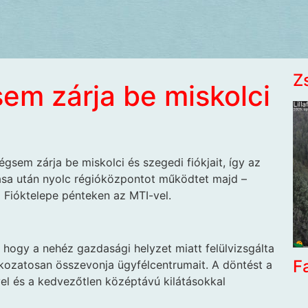
Z
m zárja be miskolci
gsem zárja be miskolci és szegedi fiókjait, így az
nása után nyolc régióközpontot működtet majd –
Fióktelepe pénteken az MTI-vel.
 hogy a nehéz gazdasági helyzet miatt felülvizsgálta
F
okozatosan összevonja ügyfélcentrumait. A döntést a
ével és a kedvezőtlen középtávú kilátásokkal