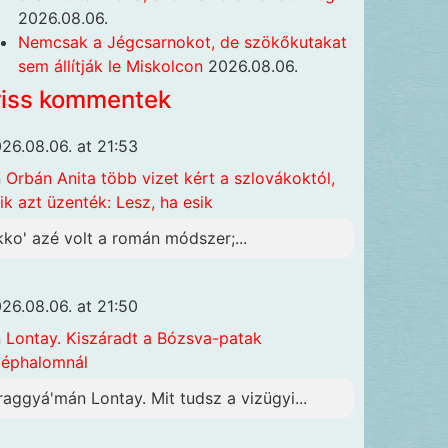
2026.08.06.
Nemcsak a Jégcsarnokot, de szökőkutakat
sem állítják le Miskolcon
2026.08.06.
riss kommentek
26.08.06. at 21:53
n
Orbán Anita több vizet kért a szlovákoktól,
ik azt üzenték: Lesz, ha esik
kko' azé volt a román módszer;...
26.08.06. at 21:50
n
Lontay. Kiszáradt a Bózsva-patak
éphalomnál
raggyá'mán Lontay. Mit tudsz a vizügyi...