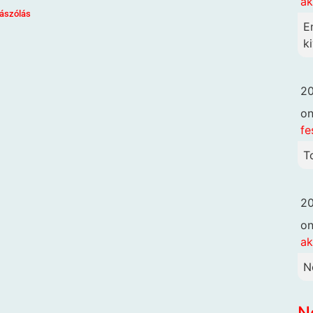
ak
ászólás
E
ki
20
o
fe
T
20
o
ak
N
N