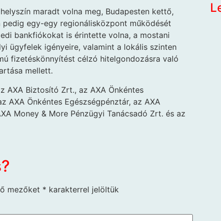
L
at helyszín maradt volna meg, Budapesten kettő,
n pedig egy-egy regionálisközpont működését
edi bankfiókokat is érintette volna, a mostani
i ügyfelek igényeire, valamint a lokális szinten
mú fizetéskönnyítést célzó hitelgondozásra való
artása mellett.
 AXA Biztosító Zrt., az AXA Önkéntes
 az AXA Önkéntes Egészségpénztár, az AXA
 AXA Money & More Pénzügyi Tanácsadó Zrt. és az
s?
ző mezőket
*
karakterrel jelöltük