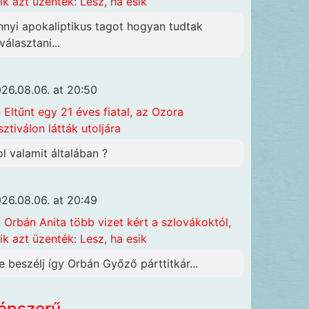
ik azt üzenték: Lesz, ha esik
nnyi apokaliptikus tagot hogyan tudtak
választani...
26.08.06. at 20:50
n
Eltűnt egy 21 éves fiatal, az Ozora
sztiválon látták utoljára
ol valamit általában ?
26.08.06. at 20:49
n
Orbán Anita több vizet kért a szlovákoktól,
ik azt üzenték: Lesz, ha esik
e beszélj így Orbán Győző párttitkár...
épszerű