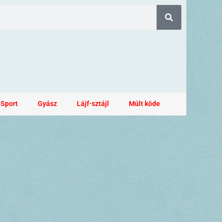
Sport
Gyász
Lájf-sztájl
Múlt köde