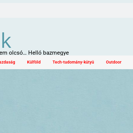
ök
 sem olcsó… Helló bazmegye
azdaság
Külföld
Tech-tudomány-kütyü
Outdoor