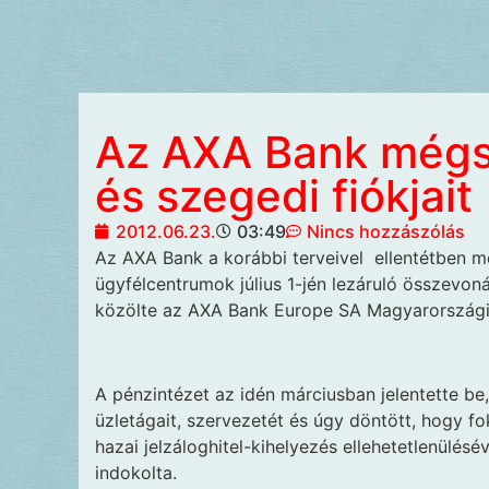
Az AXA Bank mégse
és szegedi fiókjait
2012.06.23.
03:49
Nincs hozzászólás
Az AXA Bank a korábbi terveivel
ellentétben mé
ügyfélcentrumok július 1-jén lezáruló összevo
közölte az AXA Bank Europe SA Magyarországi 
A pénzintézet az idén márciusban jelentette be,
üzletágait, szervezetét és úgy döntött, hogy f
hazai jelzáloghitel-kihelyezés ellehetetlenülés
indokolta.