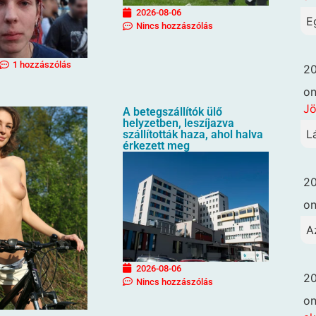
2026-08-06
E
Nincs hozzászólás
1 hozzászólás
20
o
Jö
A betegszállítók ülő
helyzetben, leszíjazva
L
szállították haza, ahol halva
érkezett meg
20
o
A
2026-08-06
20
Nincs hozzászólás
o