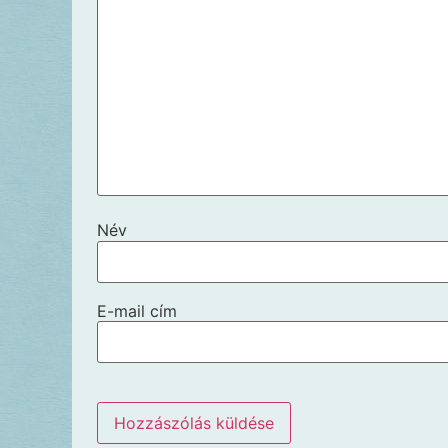
Név
E-mail cím