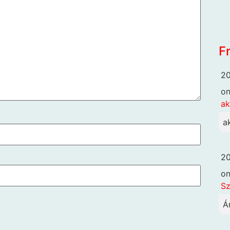
F
20
o
ak
a
20
o
Sz
Á