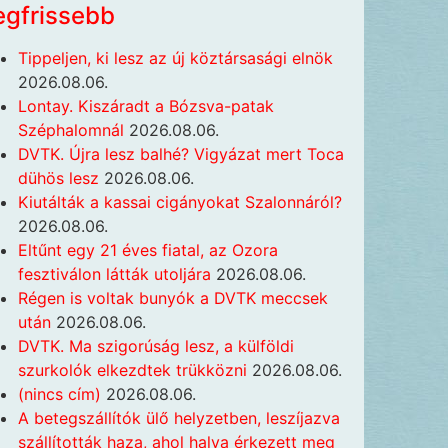
egfrissebb
Tippeljen, ki lesz az új köztársasági elnök
2026.08.06.
Lontay. Kiszáradt a Bózsva-patak
Széphalomnál
2026.08.06.
DVTK. Újra lesz balhé? Vigyázat mert Toca
dühös lesz
2026.08.06.
Kiutálták a kassai cigányokat Szalonnáról?
2026.08.06.
Eltűnt egy 21 éves fiatal, az Ozora
fesztiválon látták utoljára
2026.08.06.
Régen is voltak bunyók a DVTK meccsek
után
2026.08.06.
DVTK. Ma szigorúság lesz, a külföldi
szurkolók elkezdtek trükközni
2026.08.06.
(nincs cím)
2026.08.06.
A betegszállítók ülő helyzetben, leszíjazva
szállították haza, ahol halva érkezett meg