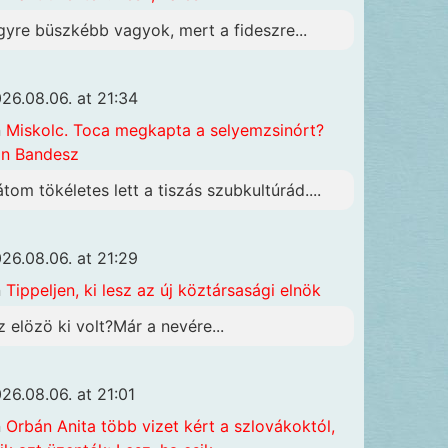
gyre büszkébb vagyok, mert a fideszre...
26.08.06. at 21:34
n
Miskolc. Toca megkapta a selyemzsinórt?
n Bandesz
átom tökéletes lett a tiszás szubkultúrád....
26.08.06. at 21:29
n
Tippeljen, ki lesz az új köztársasági elnök
z elözö ki volt?Már a nevére...
26.08.06. at 21:01
n
Orbán Anita több vizet kért a szlovákoktól,