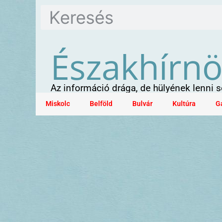
Északhírn
Az információ drága, de hülyének lenni
Miskolc
Belföld
Bulvár
Kultúra
G