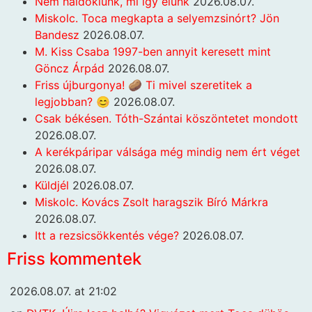
Nem haldoklunk, mi így élünk
2026.08.07.
Miskolc. Toca megkapta a selyemzsinórt? Jön
Bandesz
2026.08.07.
M. Kiss Csaba 1997-ben annyit keresett mint
Göncz Árpád
2026.08.07.
Friss újburgonya! 🥔 Ti mivel szeretitek a
legjobban? 😊
2026.08.07.
Csak békésen. Tóth-Szántai köszöntetet mondott
2026.08.07.
A kerékpáripar válsága még mindig nem ért véget
2026.08.07.
Küldjél
2026.08.07.
Miskolc. Kovács Zsolt haragszik Bíró Márkra
2026.08.07.
Itt a rezsicsökkentés vége?
2026.08.07.
Friss kommentek
2026.08.07. at 21:02