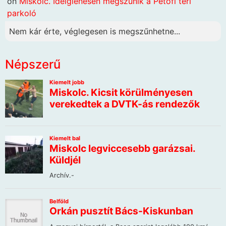
on
Miskolc. Ideiglenesen megszűnik a Petőfi téri
parkoló
Nem kár érte, véglegesen is megszűnhetne...
Népszerű