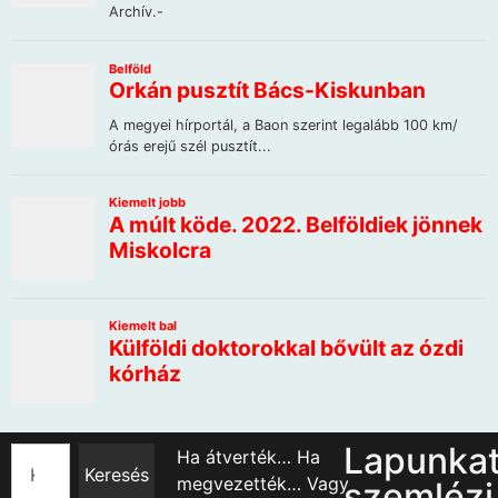
Lapunka
Ha átverték… Ha
Keresés
megvezették… Vagy
szemlézi