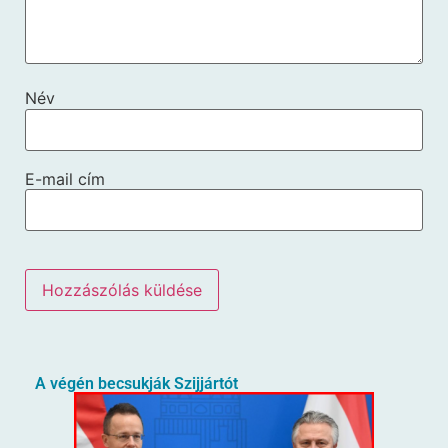
Név
E-mail cím
A végén becsukják Szijjártót