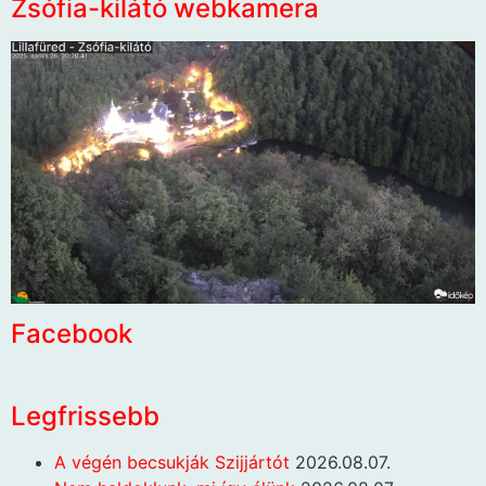
Zsófia-kilátó webkamera
Facebook
Legfrissebb
A végén becsukják Szijjártót
2026.08.07.