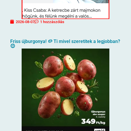
2026-08-07
1 hozzászólás
Friss újburgonya! 🥔 Ti mivel szeretitek a legjobban?
😊