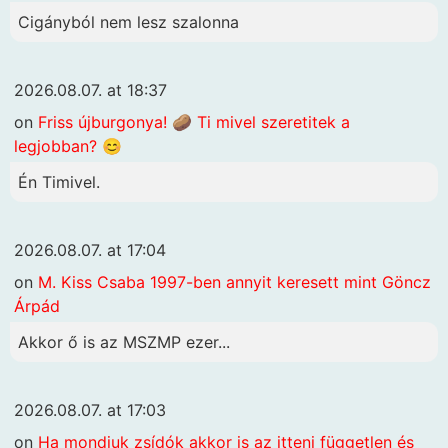
Cigányból nem lesz szalonna
2026.08.07. at 18:37
on
Friss újburgonya! 🥔 Ti mivel szeretitek a
legjobban? 😊
Én Timivel.
2026.08.07. at 17:04
on
M. Kiss Csaba 1997-ben annyit keresett mint Göncz
Árpád
Akkor ő is az MSZMP ezer...
2026.08.07. at 17:03
on
Ha mondjuk zsídók akkor is az itteni független és