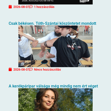
2026-08-07
1 hozzászólás
Csak békésen. Tóth-Szántai köszöntetet mondott
2026-08-07
Nincs hozzászólás
A kerékpáripar válsága még mindig nem ért véget