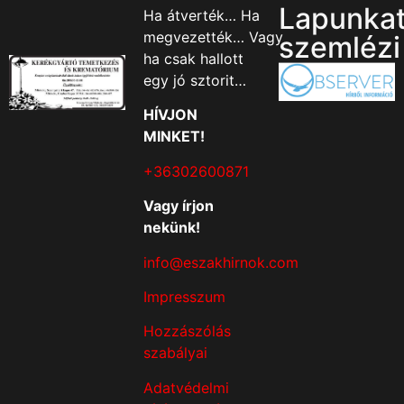
Lapunka
Ha átverték… Ha
megvezették… Vagy
szemlézi
ha csak hallott
egy jó sztorit…
HÍVJON
MINKET!
+36302600871
Vagy írjon
nekünk!
info@eszakhirnok.com
Impresszum
Hozzászólás
szabályai
Adatvédelmi