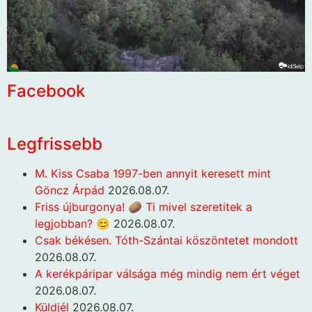
Facebook
Legfrissebb
M. Kiss Csaba 1997-ben annyit keresett mint
Göncz Árpád
2026.08.07.
Friss újburgonya! 🥔 Ti mivel szeretitek a
legjobban? 😊
2026.08.07.
Csak békésen. Tóth-Szántai köszöntetet mondott
2026.08.07.
A kerékpáripar válsága még mindig nem ért véget
2026.08.07.
Küldjél
2026.08.07.