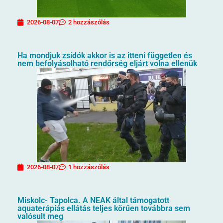
2026-08-07
2 hozzászólás
Ha mondjuk zsídók akkor is az itteni független és
nem befolyásolható rendőrség eljárt volna ellenük
2026-08-07
1 hozzászólás
Miskolc- Tapolca. A NEAK által támogatott
aquaterápiás ellátás teljes körűen továbbra sem
valósult meg