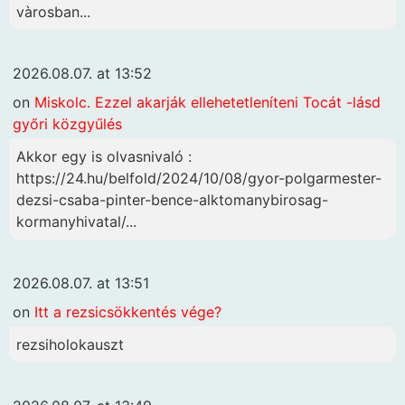
vàrosban...
2026.08.07. at 13:52
on
Miskolc. Ezzel akarják ellehetetleníteni Tocát -lásd
győri közgyűlés
Akkor egy is olvasnivaló :
https://24.hu/belfold/2024/10/08/gyor-polgarmester-
dezsi-csaba-pinter-bence-alktomanybirosag-
kormanyhivatal/...
2026.08.07. at 13:51
on
Itt a rezsicsökkentés vége?
rezsiholokauszt