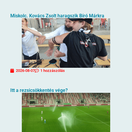
Miskolc. Kovács Zsolt haragszik Bíró Márkra
2026-08-07
1 hozzászólás
Itt a rezsicsökkentés vége?