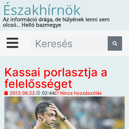
Északhírnök
Az információ drága, de hülyének lenni sem
olcsó… Helló bazmegye
Kassai porlasztja a
felelősséget
2012.06.22.
02:44
Nincs hozzászólás