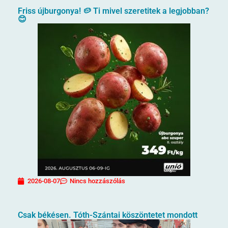
Friss újburgonya! 🥔 Ti mivel szeretitek a legjobban?
😊
2026-08-07
Nincs hozzászólás
Csak békésen. Tóth-Szántai köszöntetet mondott