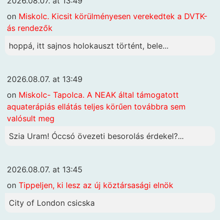
2026.08.07. at 13:49
on
Miskolc. Kicsit körülményesen verekedtek a DVTK-
ás rendezők
hoppá, itt sajnos holokauszt történt, bele...
2026.08.07. at 13:49
on
Miskolc- Tapolca. A NEAK által támogatott
aquaterápiás ellátás teljes körűen továbbra sem
valósult meg
Szia Uram! Óccsó övezeti besorolás érdekel?...
2026.08.07. at 13:45
on
Tippeljen, ki lesz az új köztársasági elnök
City of London csicska