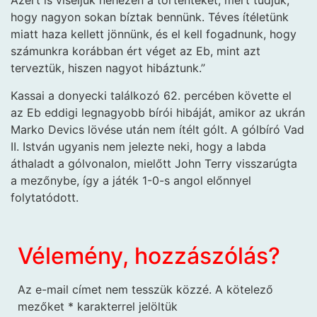
Azért is viseljük nehezen a történteket, mert tudjuk,
hogy nagyon sokan bíztak bennünk. Téves ítéletünk
miatt haza kellett jönnünk, és el kell fogadnunk, hogy
számunkra korábban ért véget az Eb, mint azt
terveztük, hiszen nagyot hibáztunk.”
Kassai a donyecki találkozó 62. percében követte el
az Eb eddigi legnagyobb bírói hibáját, amikor az ukrán
Marko Devics lövése után nem ítélt gólt. A gólbíró Vad
II. István ugyanis nem jelezte neki, hogy a labda
áthaladt a gólvonalon, mielőtt John Terry visszarúgta
a mezőnybe, így a játék 1-0-s angol előnnyel
folytatódott.
Vélemény, hozzászólás?
Az e-mail címet nem tesszük közzé.
A kötelező
mezőket
*
karakterrel jelöltük