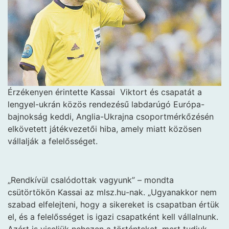
Érzékenyen érintette Kassai
Viktort és csapatát a
lengyel-ukrán közös rendezésű labdarúgó Európa-
bajnokság keddi, Anglia-Ukrajna csoportmérkőzésén
elkövetett játékvezetői hiba, amely miatt közösen
vállalják a felelősséget.
„Rendkívül csalódottak vagyunk” – mondta
csütörtökön Kassai az mlsz.hu-nak. „Ugyanakkor nem
szabad elfelejteni, hogy a sikereket is csapatban értük
el, és a felelősséget is igazi csapatként kell vállalnunk.