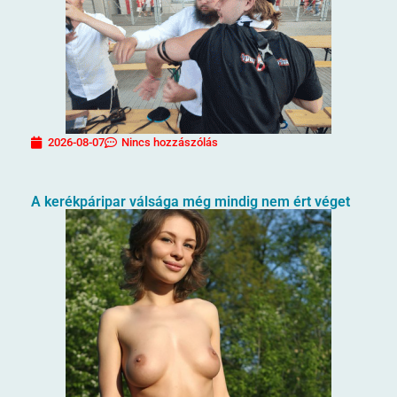
2026-08-07
Nincs hozzászólás
A kerékpáripar válsága még mindig nem ért véget