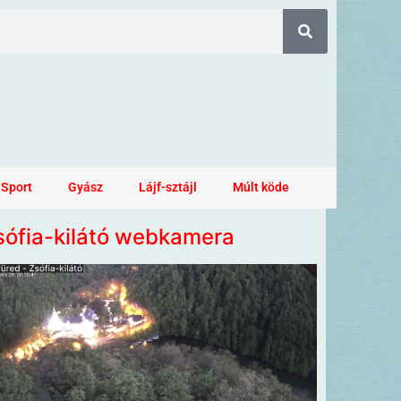
Sport
Gyász
Lájf-sztájl
Múlt köde
sófia-kilátó webkamera