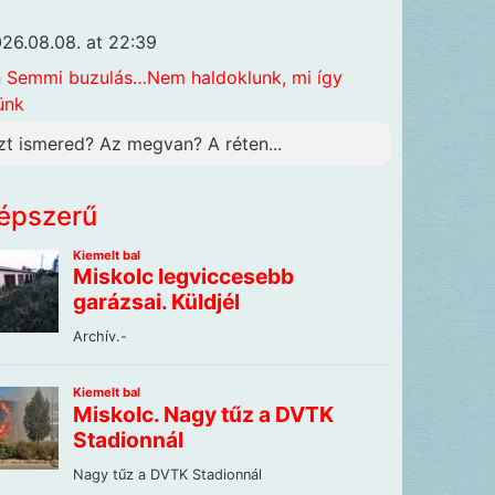
26.08.08. at 22:39
n
Semmi buzulás…Nem haldoklunk, mi így
ünk
zt ismered? Az megvan? A réten...
épszerű