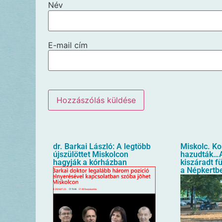
Név
E-mail cím
dr. Barkai László: A legtöbb
Miskolc. K
újszülöttet Miskolcon
hazudták…A
hagyják a kórházban
kiszáradt f
a Népkertb