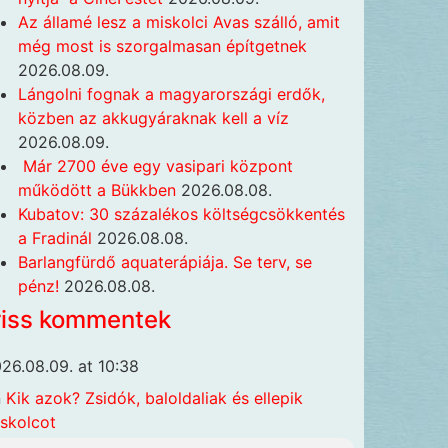
Az államé lesz a miskolci Avas szálló, amit
még most is szorgalmasan építgetnek
2026.08.09.
Lángolni fognak a magyarországi erdők,
közben az akkugyáraknak kell a víz
2026.08.09.
Már 2700 éve egy vasipari központ
működött a Bükkben
2026.08.08.
Kubatov: 30 százalékos költségcsökkentés
a Fradinál
2026.08.08.
Barlangfürdő aquaterápiája. Se terv, se
pénz!
2026.08.08.
riss kommentek
26.08.09. at 10:38
n
Kik azok? Zsidók, baloldaliak és ellepik
skolcot