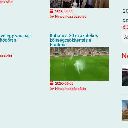
ászólás
20
2026-08-09
Nincs hozzászólás
o
él
ve egy vasipari
Kubatov: 30 százalékos
A
ködött a
költségcsökkentés a
Fradinál
N
ászólás
2026-08-08
Nincs hozzászólás