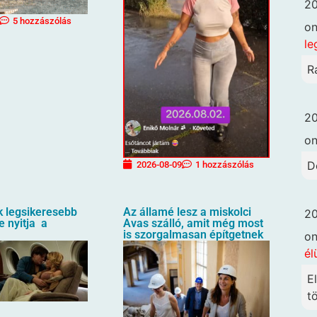
20
5 hozzászólás
o
le
R
20
o
D
2026-08-09
1 hozzászólás
k legsikeresebb
Az államé lesz a miskolci
20
e nyitja a
Avas szálló, amit még most
is szorgalmasan építgetnek
o
él
E
t