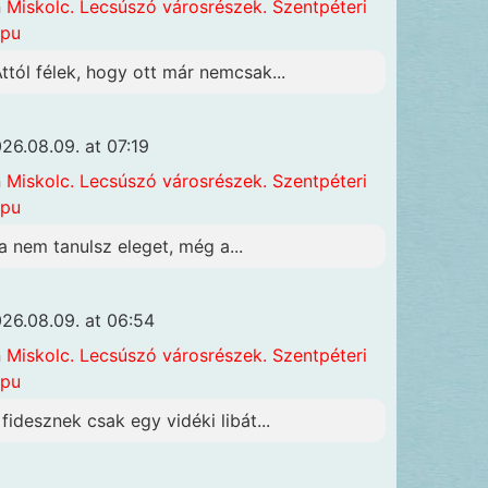
n
Miskolc. Lecsúszó városrészek. Szentpéteri
apu
Attól félek, hogy ott már nemcsak...
26.08.09. at 07:19
n
Miskolc. Lecsúszó városrészek. Szentpéteri
apu
a nem tanulsz eleget, még a...
26.08.09. at 06:54
n
Miskolc. Lecsúszó városrészek. Szentpéteri
apu
 fidesznek csak egy vidéki libát...