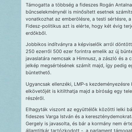
Támogatta a többség a fideszes Rogán Antalnak
bűncselekménynél is minősített esetnek számíts
vonatkozhat az emberölésre, a testi sértésre, a 
Fidesz-politikus azt is elérte, hogy két évig t
erdőkből.
Jobbikos indítványra a képviselők arról döntöt
250 ezerről 500 ezer forintra emelik az új bünt
javaslatára nemcsak a Himnusz, a zászló és a 
jelkép megsértésének számít majd, így pedig e
büntethető.
Ugyancsak ellenzéki, LMP-s kezdeményezésre bőv
elkövetőjét is kitilthatja majd a bíróság egy tel
részéről.
Elhagyták viszont az együttélők közötti lelki b
fideszes Varga István és a kereszténydemokra
Gergely is javasolta, és bár a kormány nem ért
államtitkár tartózkodott -, a parlament támogat