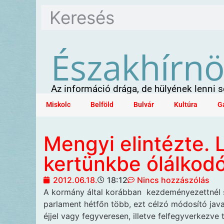
Északhírn
Az információ drága, de hülyének lenni
Miskolc
Belföld
Bulvár
Kultúra
G
Mengyi elintézte. 
kertünkbe ólálkod
2012.06.18.
18:12
Nincs hozzászólás
A kormány által korábban
kezdeményezettnél s
parlament hétfőn több, ezt célzó módosító java
éjjel vagy fegyveresen, illetve felfegyverkezv