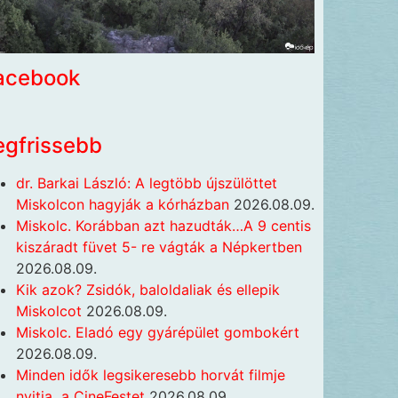
acebook
egfrissebb
dr. Barkai László: A legtöbb újszülöttet
Miskolcon hagyják a kórházban
2026.08.09.
Miskolc. Korábban azt hazudták…A 9 centis
kiszáradt füvet 5- re vágták a Népkertben
2026.08.09.
Kik azok? Zsidók, baloldaliak és ellepik
Miskolcot
2026.08.09.
Miskolc. Eladó egy gyárépület gombokért
2026.08.09.
Minden idők legsikeresebb horvát filmje
nyitja a CineFestet
2026.08.09.