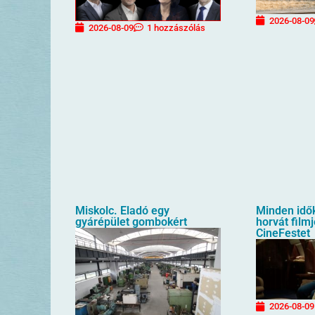
2026-08-09
2026-08-09
1 hozzászólás
Miskolc. Eladó egy
Minden idő
gyárépület gombokért
horvát filmj
CineFestet
2026-08-09