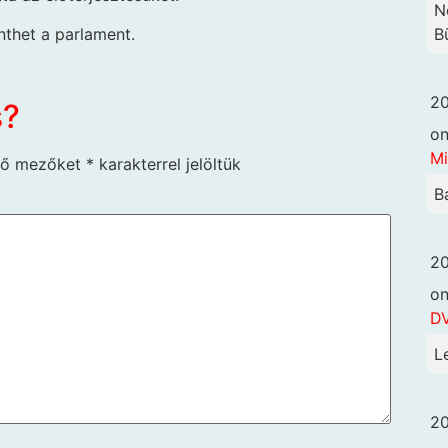
N
nthet a parlament.
B
20
s?
o
Mi
ző mezőket
*
karakterrel jelöltük
B
20
o
DV
L
20