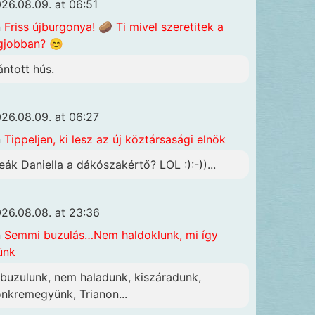
26.08.09. at 06:51
n
Friss újburgonya! 🥔 Ti mivel szeretitek a
gjobban? 😊
ántott hús.
26.08.09. at 06:27
n
Tippeljen, ki lesz az új köztársasági elnök
eák Daniella a dákószakértő? LOL :):-))...
26.08.08. at 23:36
n
Semmi buzulás…Nem haldoklunk, mi így
ünk
lbuzulunk, nem haladunk, kiszáradunk,
önkremegyünk, Trianon...