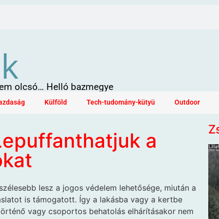
ök
 sem olcsó… Helló bazmegye
azdaság
Külföld
Tech-tudomány-kütyü
Outdoor
Z
Lepuffanthatjuk a
ókat
zélesebb lesz a jogos védelem lehetősége, miután a
slatot is támogatott. Így a lakásba vagy a kertbe
e történő vagy csoportos behatolás elhárításakor nem