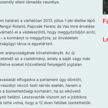
a személy elleni támadás veszélye.
F
 határait a várhatóan 2013. július 1-jén életbe lépő
Mengyi Roland, Papcsák Ferenc és Vas Imre érvelése
 várható el a védekezőtől, hogy meggyőződjön arról,
t – a kormányt is meggyőzte, az önvédelem
L
zságügyi tárca is egyetértett.
elem arányosságának követelményét. Az új
tetendő az a cselekmény, amely a saját vagy más
 illetve ezeket közvetlenül fenyegető jogtalan
avaslatát elfogadva a parlament úgy döntött,
tveszélyt okozó testi sértés esetén, hanem a
 le a büntethetőségi korhatárt, ha az elkövető
t belátni. Leszavazták viszont azt a jobbikos
á tette volna, hogy a 12 éven felüliek büntethetők.