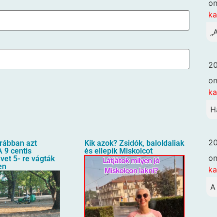
o
k
„
20
o
k
H
20
orábban azt
Kik azok? Zsidók, baloldaliak
 9 centis
és ellepik Miskolcot
o
üvet 5- re vágták
en
k
A