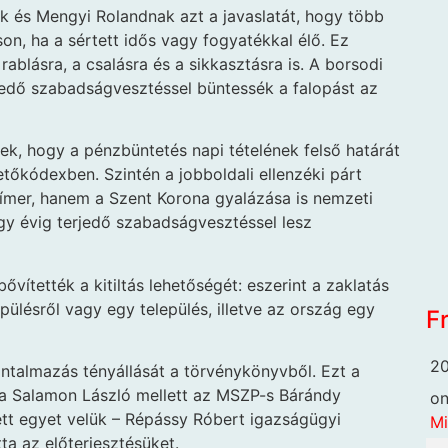
 és Mengyi Rolandnak azt a javaslatát, hogy több
on, ha a sértett idős vagy fogyatékkal élő. Ez
rablásra, a csalásra és a sikkasztásra is. A borsodi
erjedő szabadságvesztéssel büntessék a falopást az
tek, hogy a pénzbüntetés napi tételének felső határát
etőkódexben. Szintén a jobboldali ellenzéki párt
címer, hanem a Szent Korona gyalázása is nemzeti
gy évig terjedő szabadságvesztéssel lesz
ítették a kitiltás lehetőségét: eszerint a zaklatás
epülésről vagy egy település, illetve az ország egy
F
20
ántalmazás tényállását a törvénykönyvből. Ezt a
ta Salamon László mellett az MSZP-s Bárándy
o
ett egyet velük – Répássy Róbert igazságügyi
Mi
ta az előterjesztésüket.