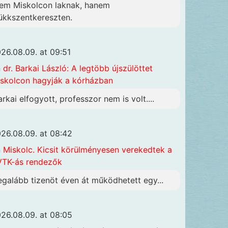
em Miskolcon laknak, hanem
ükkszentkereszten.
26.08.09. at 09:51
n
dr. Barkai László: A legtöbb újszülöttet
skolcon hagyják a kórházban
arkai elfogyott, professzor nem is volt....
26.08.09. at 08:42
n
Miskolc. Kicsit körülményesen verekedtek a
TK-ás rendezők
egalább tizenöt éven át működhetett egy...
26.08.09. at 08:05