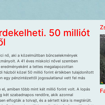
Z
dekelheti. 50 milliót
ől
ci nő, aki a közelmúltban bűncselekmények
ákmányolt. A 41 éves miskolci nővel szemben
s eredményeként a tettes megalapozottan
i házból közel 50 millió forint értékben tulajdonított
n egy pénzintézettől jogosulatlanul vett fel más
 el, amiben több mint két millió forint volt. A lopás
F
ág két szabadnapos rendőre, akik azonnal
 elfogták a tolvajt, és a sértett kára is megtérült.