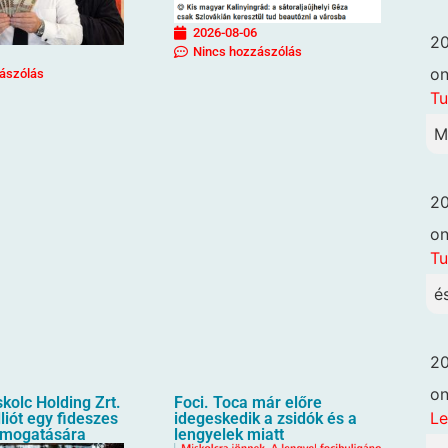
2026-08-06
20
Nincs hozzászólás
o
ászólás
Tu
M
20
o
Tu
é
20
o
kolc Holding Zrt.
Foci. Toca már előre
Le
liót egy fideszes
idegeskedik a zsidók és a
ámogatására
lengyelek miatt