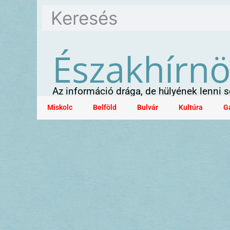
Északhírn
Az információ drága, de hülyének lenni
Miskolc
Belföld
Bulvár
Kultúra
G