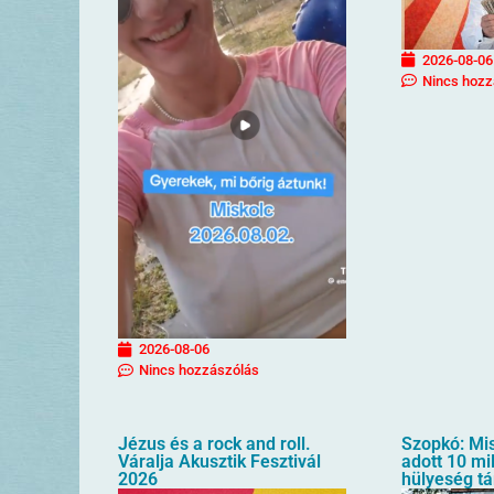
2026-08-06
Nincs hozz
2026-08-06
Nincs hozzászólás
Jézus és a rock and roll.
Szopkó: Mis
Váralja Akusztik Fesztivál
adott 10 mil
2026
hülyeség t