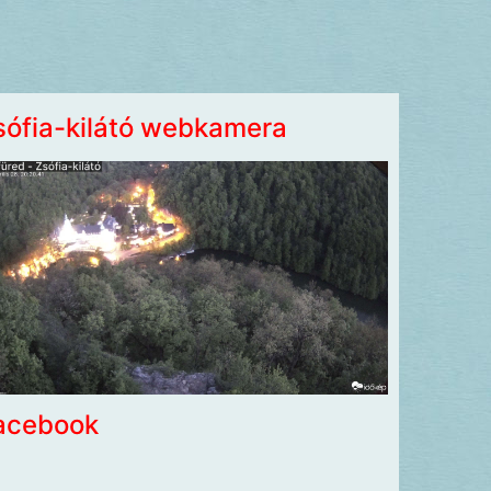
sófia-kilátó webkamera
acebook