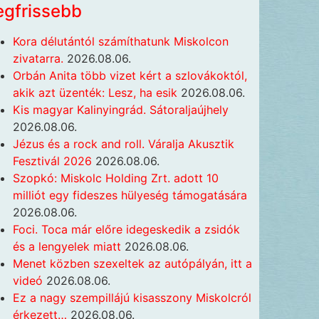
egfrissebb
Kora délutántól számíthatunk Miskolcon
zivatarra.
2026.08.06.
Orbán Anita több vizet kért a szlovákoktól,
akik azt üzenték: Lesz, ha esik
2026.08.06.
Kis magyar Kalinyingrád. Sátoraljaújhely
2026.08.06.
Jézus és a rock and roll. Váralja Akusztik
Fesztivál 2026
2026.08.06.
Szopkó: Miskolc Holding Zrt. adott 10
milliót egy fideszes hülyeség támogatására
2026.08.06.
Foci. Toca már előre idegeskedik a zsidók
és a lengyelek miatt
2026.08.06.
Menet közben szexeltek az autópályán, itt a
videó
2026.08.06.
Ez a nagy szempillájú kisasszony Miskolcról
érkezett…
2026.08.06.