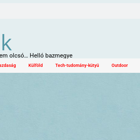
ök
 sem olcsó… Helló bazmegye
azdaság
Külföld
Tech-tudomány-kütyü
Outdoor