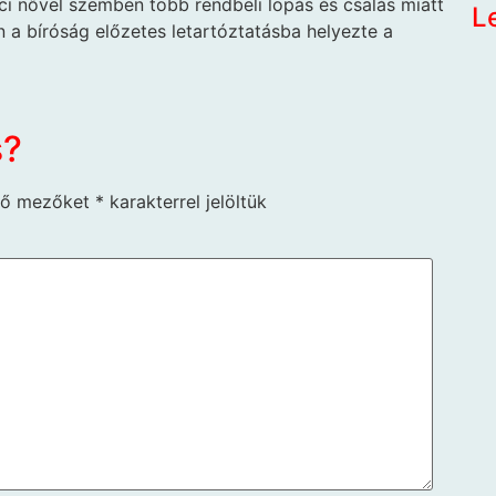
ci nővel szemben több rendbeli lopás és csalás miatt
L
án a bíróság előzetes letartóztatásba helyezte a
s?
ző mezőket
*
karakterrel jelöltük