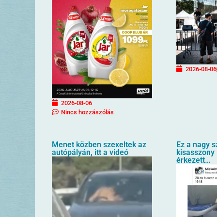
2026-08-06
2026-08-06
Nincs hozzászólás
Menet közben szexeltek az
Ez a nagy s
autópályán, itt a videó
kisasszony 
érkezett…