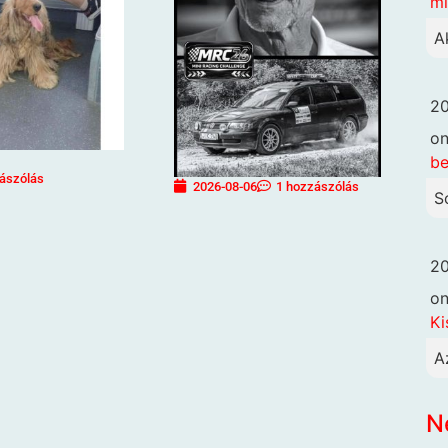
mi
A
20
o
be
ászólás
2026-08-06
1 hozzászólás
S
20
o
Ki
A
N