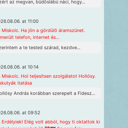
zért az megvan, büdöslábú náci, hogy...
26.08.06. at 11:00
n
Miskolc. Ha jön a gördülő áramszünet.
merült telefon, internet és…
zerintem a te tested szárad, kezdve...
26.08.06. at 10:14
n
Miskolc. Hol teljesítsen szolgálatot Hollósy.
skutyák itatása
ollósy András korábban szerepelt a Fidesz...
26.08.06. at 09:52
n
Erdélyiek! Elég volt abból, hogy ti oktattok ki