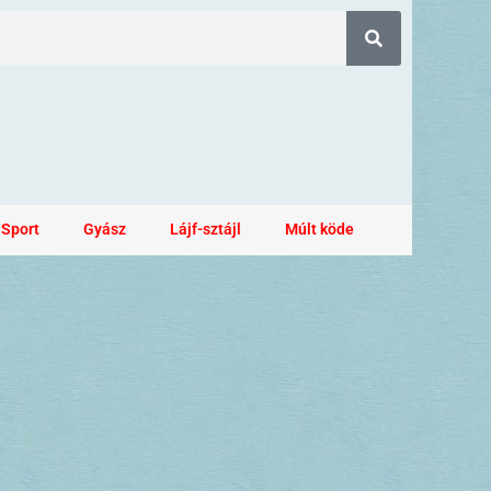
Sport
Gyász
Lájf-sztájl
Múlt köde