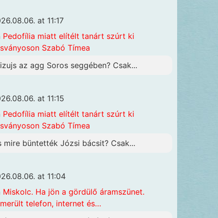
26.08.06. at 11:17
n
Pedofília miatt elítélt tanárt szúrt ki
sványoson Szabó Tímea
izujs az agg Soros seggében? Csak...
26.08.06. at 11:15
n
Pedofília miatt elítélt tanárt szúrt ki
sványoson Szabó Tímea
s mire büntették Józsi bácsit? Csak...
26.08.06. at 11:04
n
Miskolc. Ha jön a gördülő áramszünet.
merült telefon, internet és…