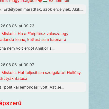
nket magyarságból! 💔🇭🇺 Ez nem fair
ki Erdélyben maradtak, azok erdélyiek. Akik...
26.08.06. at 09:23
n
Miskolc. Ha a Főépítész válasza egy
adandó lenne, kettest sem kapna rá
oha nem volt erdő! Amikor a...
26.08.06. at 09:07
n
Miskolc. Hol teljesítsen szolgálatot Hollósy.
skutyák itatása
z "politikai lemondás" volt. Azt se...
épszerű