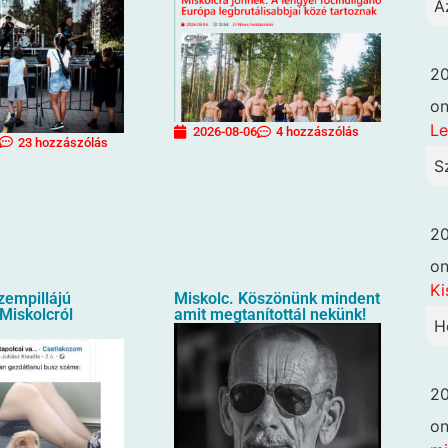
A
20
o
Le
2026-08-06
4 hozzászólás
23 hozzászólás
S
20
o
Ki
zempillájú
Miskolc. Köszönünk mindent
Miskolcról
amit megtanítottál nekünk!
H
20
o