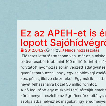
Ez az APEH-et is ér
lopott Sajóhídvégr
2012.04.27.
11:23
Nincs hozzászólás
Előzetes letartóztatásban van
már az a miskol
elkövetéséből több mint 100 millió forintot zs
folytatott nyomozás során végzett adatgyűjté
gyanúsítható azzal, hogy egy sajóhídvégi család
készpénzt, illetve ékszereket. Egy másik esetbe
nevét felhasználva közel 50 millió forintot.
A nő legutóbb egy miskolci férfi tárcáját emelte
körülményeit észlelte az Egri Rendőrkapitánys
szolgálatba helyezték magukat, így eredményesen