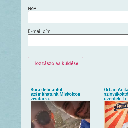
Név
E-mail cím
Kora délutántól
Orbán Anita
számíthatunk Miskolcon
szlovákoktól
zivatarra.
üzenték: Le