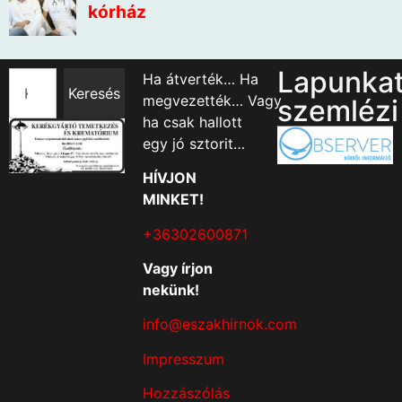
Lapunka
Ha átverték… Ha
Keresés
megvezették… Vagy
szemlézi
ha csak hallott
egy jó sztorit…
HÍVJON
MINKET!
+36302600871
Vagy írjon
nekünk!
info@eszakhirnok.com
Impresszum
Hozzászólás