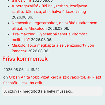
(nincs cím)
2026.08.06.
A betegszállítók ülő helyzetben, leszíjazva
szállították haza, ahol halva érkezett meg
2026.08.06.
Nemcsak a Jégcsarnokot, de szökőkutakat sem
állítják le Miskolcon
2026.08.06.
Bra-maxxing. Gyorsabbá tehet a kitömött
melltartó?
2026.08.06.
Miskolc. Toca megkapta a selyemzsinórt? Jön
Bandesz
2026.08.06.
Friss kommentek
2026.08.06. at 18:22
on
Orbán Anita több vizet kért a szlovákoktól, akik azt
üzenték: Lesz, ha esik
A szlovák megtiltotta a helyi műszaki...