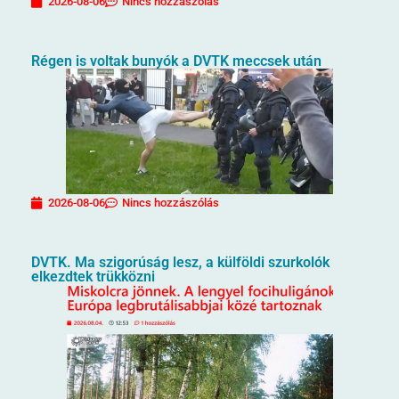
2026-08-06
Nincs hozzászólás
Régen is voltak bunyók a DVTK meccsek után
2026-08-06
Nincs hozzászólás
DVTK. Ma szigorúság lesz, a külföldi szurkolók
elkezdtek trükközni