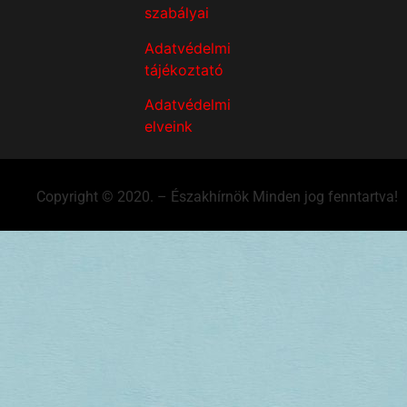
szabályai
Adatvédelmi
tájékoztató
Adatvédelmi
elveink
Copyright © 2020. – Északhírnök Minden jog fenntartva!