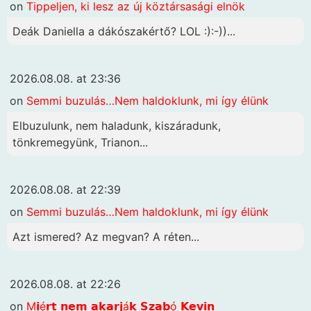
on
Tippeljen, ki lesz az új köztársasági elnök
Deák Daniella a dákószakértő? LOL :):-))...
2026.08.08. at 23:36
on
Semmi buzulás…Nem haldoklunk, mi így élünk
Elbuzulunk, nem haladunk, kiszáradunk,
tönkremegyünk, Trianon...
2026.08.08. at 22:39
on
Semmi buzulás…Nem haldoklunk, mi így élünk
Azt ismered? Az megvan? A réten...
2026.08.08. at 22:26
on
M𝗶é𝗿𝘁 𝗻𝗲𝗺 𝗮𝗸𝗮𝗿𝗷á𝗸 𝗦𝘇𝗮𝗯ó 𝗞𝗲𝘃𝗶𝗻