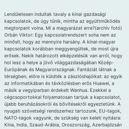
Lendületesen indultak tavaly a kínai gazdasági
kapcsolatok, de úgy tűnik, mintha az együttműködés
megtorpant volna. Mi a magyarázat erre?(archív fotó)
Orbán Viktor: Egy kapcsolatrendszert soha nem az
minősít, hogy az mennyire harsány. A kínai-magyar
kapcsolatok korábban meggyengültek, de most újra
erősek. Nekik határozott elképzelésük van arról, hogy
hol lesz a helye a jövő világgazdaságában Közép-
Európának és Magyarországnak. Fantáziát látnak a
térségben, előre is küldték a zászlóshajóikat: az egyik
az informatikában és távközlésben erős Huawei, a
másik a vegyiparban érdekelt Wanhua. Ezekkel a
cégcsoportokkal folyamatosan tartjuk a kapcsolatot,
újabb beruházásokról és bővítésekről egyeztetünk. A
nyugati szövetségi rendszerhez tartozunk, EU-tagok,
NATO-tagok vagyunk, de szükség van keleti nyitásra:
Kína, India, Szaud-Arábia, Oroszország, Azerbajdzsán