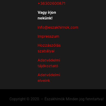
+36302600871
Vagy írjon
nekünk!
info@eszakhirnok.com
Impresszum
Hozzászólás
szabályai
Adatvédelmi
tájékoztató
Adatvédelmi
elveink
Copyright © 2020. – Északhírnök Minden jog fenntartva!