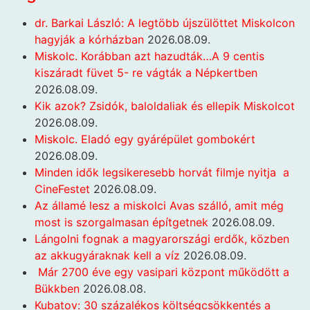
dr. Barkai László: A legtöbb újszülöttet Miskolcon
hagyják a kórházban
2026.08.09.
Miskolc. Korábban azt hazudták…A 9 centis
kiszáradt füvet 5- re vágták a Népkertben
2026.08.09.
Kik azok? Zsidók, baloldaliak és ellepik Miskolcot
2026.08.09.
Miskolc. Eladó egy gyárépület gombokért
2026.08.09.
Minden idők legsikeresebb horvát filmje nyitja a
CineFestet
2026.08.09.
Az államé lesz a miskolci Avas szálló, amit még
most is szorgalmasan építgetnek
2026.08.09.
Lángolni fognak a magyarországi erdők, közben
az akkugyáraknak kell a víz
2026.08.09.
Már 2700 éve egy vasipari központ működött a
Bükkben
2026.08.08.
Kubatov: 30 százalékos költségcsökkentés a