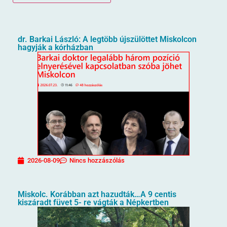
dr. Barkai László: A legtöbb újszülöttet Miskolcon
hagyják a kórházban
2026-08-09
Nincs hozzászólás
Miskolc. Korábban azt hazudták…A 9 centis
kiszáradt füvet 5- re vágták a Népkertben