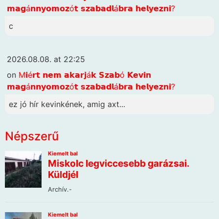
𝗺𝗮𝗴á𝗻𝗻𝘆𝗼𝗺𝗼𝘇ó𝘁 𝘀𝘇𝗮𝗯𝗮𝗱𝗹á𝗯𝗿𝗮 𝗵𝗲𝗹𝘆𝗲𝘇𝗻𝗶?
c
2026.08.08. at 22:25
on
M𝗶é𝗿𝘁 𝗻𝗲𝗺 𝗮𝗸𝗮𝗿𝗷á𝗸 𝗦𝘇𝗮𝗯ó 𝗞𝗲𝘃𝗶𝗻
𝗺𝗮𝗴á𝗻𝗻𝘆𝗼𝗺𝗼𝘇ó𝘁 𝘀𝘇𝗮𝗯𝗮𝗱𝗹á𝗯𝗿𝗮 𝗵𝗲𝗹𝘆𝗲𝘇𝗻𝗶?
ez jó hír kevinkének, amig axt...
Népszerű