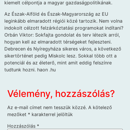
kiemelt célpontja a magyar gazdaságpolitikának.
Az Észak-Alföld és Észak-Magyarország az EU
leginkább elmaradott régiói közé tartozik. Nem volna
indokolt célzott felzárkóztatási programokat indítani?
Orbán Viktor: Sokfajta gondolat és terv létezik arról,
hogyan kell az elmaradott térségeket fejleszteni.
Debrecen és Nyíregyháza sikeres város, a következő
sikertörténet pedig Miskolc lesz. Sokkal több ott a
potenciál és az életerő, mint amit eddig felszínre
tudtunk hozni. haon .hu
Vélemény, hozzászólás?
Az e-mail címet nem tesszük közzé.
A kötelező
mezőket
*
karakterrel jelöltük
Hozzászólás
*