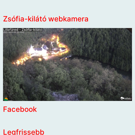
Zsófia-kilátó webkamera
Facebook
Legfrissebb