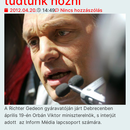
tudtunk hozni
2012.04.20.
14:49
Nincs hozzászólás
A Richter Gedeon gyáravatóján járt Debrecenben
április 19-én Orbán Viktor miniszterelnök, s interjút
adott
az Inform Média lapcsoport számára.