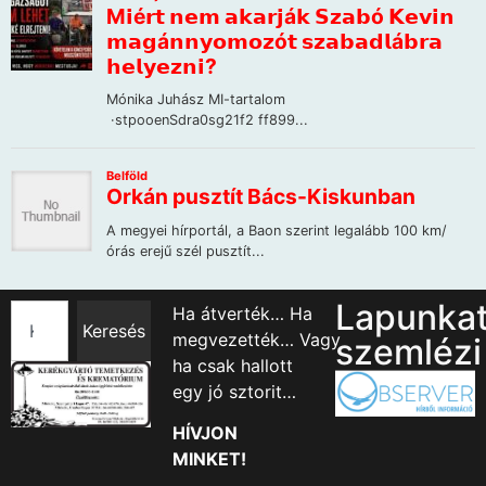
Lapunka
Ha átverték… Ha
Keresés
megvezették… Vagy
szemlézi
ha csak hallott
egy jó sztorit…
HÍVJON
MINKET!