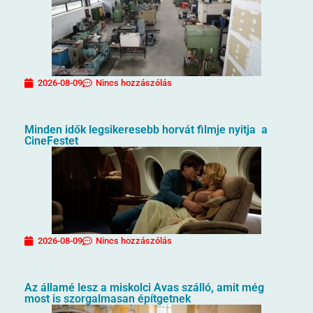
2026-08-09
Nincs hozzászólás
Minden idők legsikeresebb horvát filmje nyitja a
CineFestet
2026-08-09
Nincs hozzászólás
Az államé lesz a miskolci Avas szálló, amit még
most is szorgalmasan építgetnek