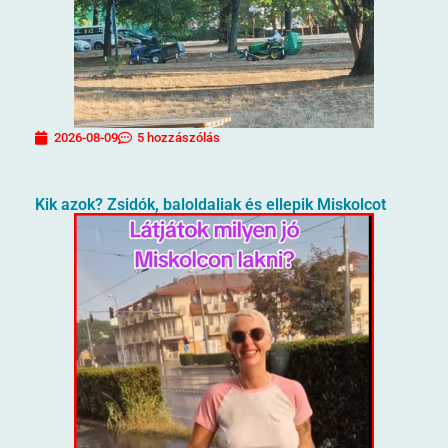
2026-08-09
5 hozzászólás
Kik azok? Zsidók, baloldaliak és ellepik Miskolcot