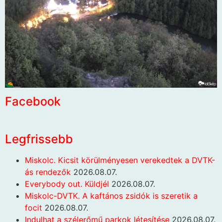
Facebook
Legfrissebb
Miskolc. Kicsit körülményesen verekedtek a DVTK-
ás rendezők
2026.08.07.
Everybody out. Küldjél
2026.08.07.
Miskolc-DVTK. A kaftános zsidók is szeretik a
focit
2026.08.07.
Indulhat a szélerőmű parkok létesítése
2026.08.07.