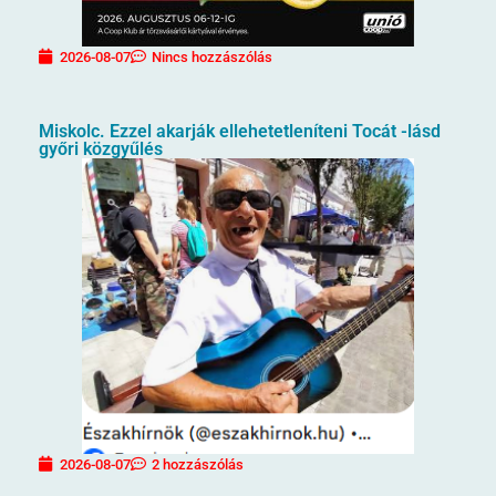
2026-08-07
Nincs hozzászólás
Miskolc. Ezzel akarják ellehetetleníteni Tocát -lásd
győri közgyűlés
2026-08-07
2 hozzászólás