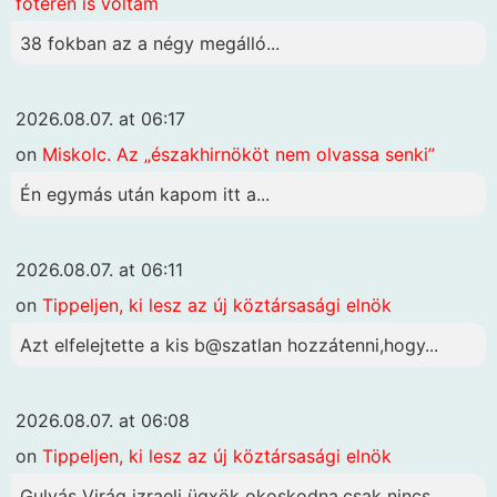
főtéren is voltam
38 fokban az a négy megálló...
2026.08.07. at 06:17
on
Miskolc. Az „északhirnököt nem olvassa senki”
Én egymás után kapom itt a...
2026.08.07. at 06:11
on
Tippeljen, ki lesz az új köztársasági elnök
Azt elfelejtette a kis b@szatlan hozzátenni,hogy...
2026.08.07. at 06:08
on
Tippeljen, ki lesz az új köztársasági elnök
Gulyás Virág izraeli ügxök okoskodna,csak nincs...