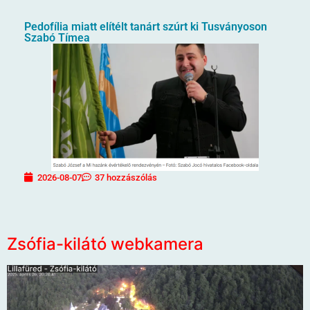
Pedofília miatt elítélt tanárt szúrt ki Tusványoson
Szabó Tímea
2026-08-07
37 hozzászólás
Zsófia-kilátó webkamera