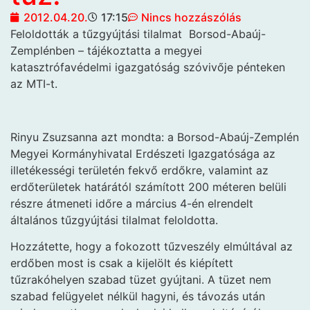
2012.04.20.
17:15
Nincs hozzászólás
Feloldották a tűzgyújtási tilalmat
Borsod-Abaúj-
Zemplénben – tájékoztatta a megyei
katasztrófavédelmi igazgatóság szóvivője pénteken
az MTI-t.
Rinyu Zsuzsanna azt mondta: a Borsod-Abaúj-Zemplén
Megyei Kormányhivatal Erdészeti Igazgatósága az
illetékességi területén fekvő erdőkre, valamint az
erdőterületek határától számított 200 méteren belüli
részre átmeneti időre a március 4-én elrendelt
általános tűzgyújtási tilalmat feloldotta.
Hozzátette, hogy a fokozott tűzveszély elmúltával az
erdőben most is csak a kijelölt és kiépített
tűzrakóhelyen szabad tüzet gyújtani. A tüzet nem
szabad felügyelet nélkül hagyni, és távozás után