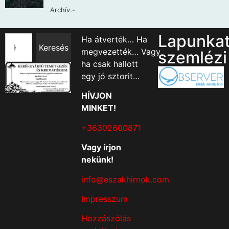
Lapunka
Ha átverték… Ha
Keresés
megvezették… Vagy
szemlézi
ha csak hallott
egy jó sztorit…
HÍVJON
MINKET!
+36302600871
Vagy írjon
nekünk!
info@eszakhirnok.com
Impresszum
Hozzászólás