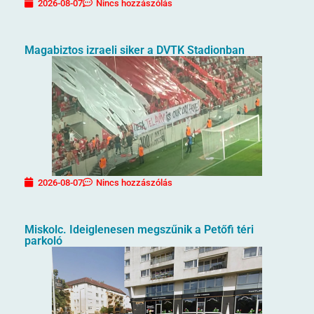
2026-08-07
Nincs hozzászólás
Magabiztos izraeli siker a DVTK Stadionban
2026-08-07
Nincs hozzászólás
Miskolc. Ideiglenesen megszűnik a Petőfi téri
parkoló