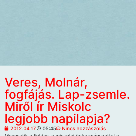
Veres, Molnár,
fogfájás. Lap-zsemle.
Miről ír Miskolc
legjobb napilapja?
2012.04.17.
05:45
Nincs hozzászólás
Menesztik a Földes, a miskolci
önkormányzattal a