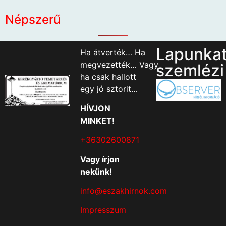
Népszerű
Lapunka
Ha átverték… Ha
megvezették… Vagy
szemlézi
ha csak hallott
egy jó sztorit…
HÍVJON
MINKET!
+36302600871
Vagy írjon
nekünk!
info@eszakhirnok.com
Impresszum