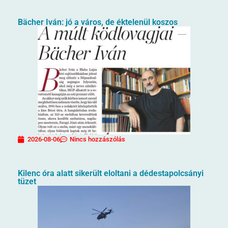
Bächer Iván: jó a város, de éktelenül koszos
2026-08-06
Nincs hozzászólás
Kilenc óra alatt sikerült eloltani a dédestapolcsányi
tüzet