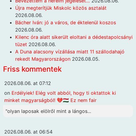
Bevezettem a heréim jegelését…
2026.08.06.
Újra megterítjük Miskolc közös asztalát
2026.08.06.
Bächer Iván: jó a város, de éktelenül koszos
2026.08.06.
Kilenc óra alatt sikerült eloltani a dédestapolcsányi
tüzet
2026.08.06.
A Duna alacsony vízállása miatt 11 szállodahajó
rekedt Magyarországon
2026.08.05.
Friss kommentek
2026.08.06. at 07:12
on
Erdélyiek! Elég volt abból, hogy ti oktattok ki
minket magyarságból! 💔🇭🇺 Ez nem fair
"olyan laposak elölről mint a lángos...
2026.08.06. at 06:54