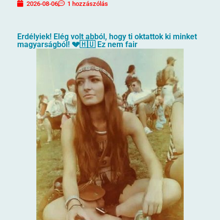
2026-08-06
1 hozzászólás
Erdélyiek! Elég volt abból, hogy ti oktattok ki minket
magyarságból! 💔🇭🇺 Ez nem fair