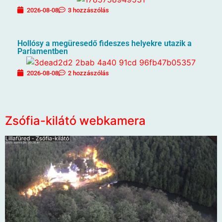
2026-08-08
3 hozzászólás
Hollósy a megüresedő fideszes helyekre utazik a
Parlamentben
2026-08-08
2 hozzászólás
Zsófia-kilátó webkamera