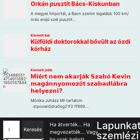
Lapunka
Ha átverték… Ha
Keresés
megvezették… Vagy
szemlézi
ha csak hallott