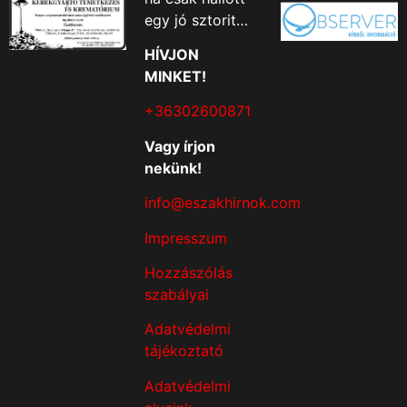
egy jó sztorit…
HÍVJON
MINKET!
+36302600871
Vagy írjon
nekünk!
info@eszakhirnok.com
Impresszum
Hozzászólás
szabályai
Adatvédelmi
tájékoztató
Adatvédelmi