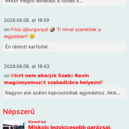
AKkor megint elmaradt a fürdés x...
2026.08.08. at 18:59
on
Friss újburgonya! 🥔 Ti mivel szeretitek a
legjobban? 😊
Én rántott karfiollal.
2026.08.08. at 18:43
on
M𝗶é𝗿𝘁 𝗻𝗲𝗺 𝗮𝗸𝗮𝗿𝗷á𝗸 𝗦𝘇𝗮𝗯ó 𝗞𝗲𝘃𝗶𝗻
𝗺𝗮𝗴á𝗻𝗻𝘆𝗼𝗺𝗼𝘇ó𝘁 𝘀𝘇𝗮𝗯𝗮𝗱𝗹á𝗯𝗿𝗮 𝗵𝗲𝗹𝘆𝗲𝘇𝗻𝗶?
Nagyon sok szálon kapcsolódtak egymáshoz. Akik...
Népszerű